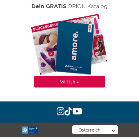
Dein GRATIS
ORION Katalog
Will ich »
instagram
tiktok
youtube
Wähle deinen Shop