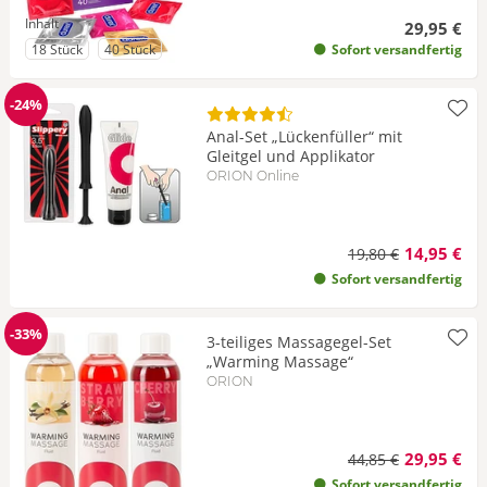
Inhalt
29,95 €
zu Inhalt
zu Inhalt
18 Stück
40 Stück
Sofort versandfertig
-24%
Reduzierung
Anal-Set „Lückenfüller“ mit
Gleitgel und Applikator
ORION Online
14,95 €
19,80 €
Sofort versandfertig
-33%
3-teiliges Massagegel-Set
Reduzierung
„Warming Massage“
ORION
29,95 €
44,85 €
Sofort versandfertig