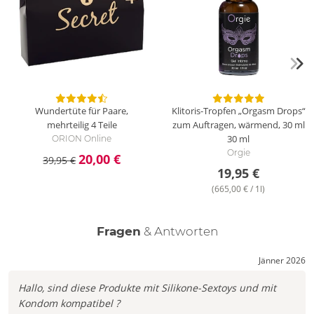
Wundertüte für Paare,
Klitoris-Tropfen „Orgasm Drops“
mehrteilig
4 Teile
zum Auftragen, wärmend, 30 ml
30 ml
ORION Online
Orgie
20,00 €
39,95 €
19,95 €
(665,00 € / 1l)
Fragen
& Antworten
Jänner 2026
Hallo, sind diese Produkte mit Silikone-Sextoys und mit
Kondom kompatibel ?