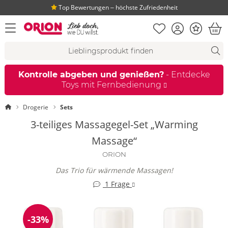
Top Bewertungen ‒ höchste Zufriedenheit
Merkliste
Konto
Bonus
Menü öffnen
War
Suchvorschläge
Suche
Fi
Kontrolle abgeben und genießen?
- Entdecke
Toys mit Fernbedienung
Startseite
Drogerie
Sets
3-teiliges Massagegel-Set „Warming
Massage“
ORION
Das Trio für wärmende Massagen!
1 Frage
-33%
Reduzierung