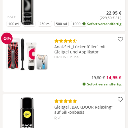
22,95 €
Inhalt
(229,50 € / 1l)
zu Inhalt
zu Inhalt
zu Inhalt
zu Inhalt
zu Inhalt
100 ml
30 ml
250 ml
500 ml
1000 ml
Sofort versandfertig
-24%
Reduzierung
Anal-Set „Lückenfüller“ mit
Gleitgel und Applikator
ORION Online
14,95 €
19,80 €
Sofort versandfertig
Gleitgel „BACKDOOR Relaxing“
auf Silikonbasis
pjur