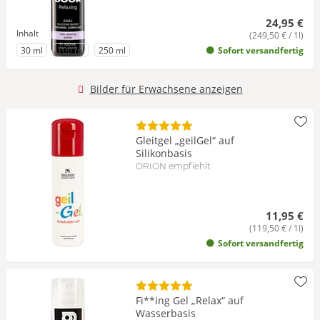
24,95 €
Inhalt
(249,50 € / 1l)
zu Inhalt
zu Inhalt
zu Inhalt
30 ml
100 ml
250 ml
Sofort versandfertig
Bilder für Erwachsene anzeigen
Gleitgel „geilGel“ auf
Silikonbasis
ORION empfiehlt
11,95 €
(119,50 € / 1l)
Sofort versandfertig
Fi**ing Gel „Relax“ auf
Wasserbasis