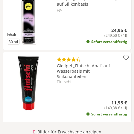
auf Silikonbasis
pjur
24,95 €
Inhalt
(249,50 € / 1l)
zu Inhalt
zu Inhalt
30 ml
100 ml
Sofort versandfertig
Gleitgel „Flutschi Anal“ auf
Wasserbasis mit
Silikonanteilen
Flutschi
11,95 €
(149,38 € / 1l)
Sofort versandfertig
Bilder für Erwachsene anzeigen