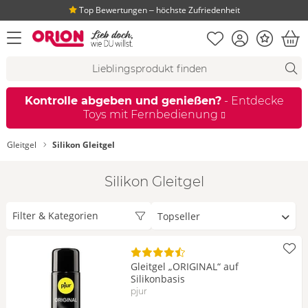
Top Bewertungen ‒ höchste Zufriedenheit
Merkliste
Konto
Bonus
Menü öffnen
War
Suchvorschläge
Suche
Fi
Kontrolle abgeben und genießen?
- Entdecke
Toys mit Fernbedienung
Gleitgel
Silikon Gleitgel
Silikon Gleitgel
Sortieren
Filter & Kategorien
nach
Gleitgel „ORIGINAL“ auf
Silikonbasis
pjur