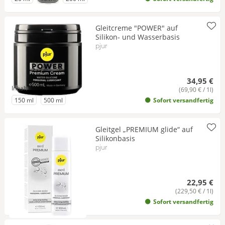
Gleitcreme "POWER" auf
Silikon- und Wasserbasis
pjur
34,95 €
Inhalt
(69,90 € / 1l)
zu Inhalt
zu Inhalt
150 ml
500 ml
Sofort versandfertig
Gleitgel „PREMIUM glide“ auf
Silikonbasis
pjur
22,95 €
(229,50 € / 1l)
Sofort versandfertig