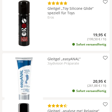
Gleitgel „Toy Silicone Glide“
speziell für Toys
Eros
19,95 €
(199,50 € / 1l)
Sofort versandfertig
Gleitgel „easyANAL“
Joydivision Präparate
20,95 €
(261,88 € / 1l)
Sofort versandfertig
Gleitgel „analyse me! Relaxing“