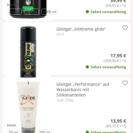
59,95 €
Inhalt
(59,95 € / 1l)
zu Inhalt
zu Inhalt
zu Inhalt
200 ml
500 ml
1000 ml
Sofort versandfertig
Gleitgel „eXXtreme glide“
HOT
17,95 €
(359,00 € / 1l)
Sofort versandfertig
Gleitgel „Performance“ auf
Wasserbasis mit
Silikonanteilen
Just Glide
13,95 €
Inhalt
(69,75 € / 1l)
zu Inhalt
zu Inhalt
zu Inhalt
20 ml
50 ml
200 ml
Sofort versandfertig