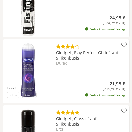
24,95 €
(124,75 € / 1l)
Sofort versandfertig
Gleitgel „Play Perfect Glide“, auf
Silikonbasis
Durex
21,95 €
Inhalt
(219,50 € / 1l)
zu Inhalt
zu Inhalt
50 ml
100 ml
Sofort versandfertig
Gleitgel „Classic“ auf
Silikonbasis
Eros