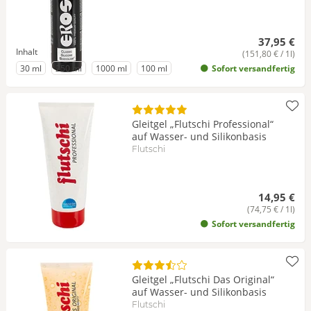
37,95 €
Inhalt
(151,80 € / 1l)
zu Inhalt
zu Inhalt
zu Inhalt
zu Inhalt
30 ml
250 ml
1000 ml
100 ml
Sofort versandfertig
Gleitgel „Flutschi Professional“
auf Wasser- und Silikonbasis
Flutschi
14,95 €
(74,75 € / 1l)
Sofort versandfertig
Gleitgel „Flutschi Das Original“
auf Wasser- und Silikonbasis
Flutschi