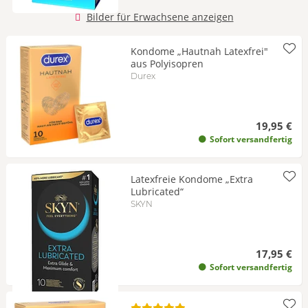
Bilder für Erwachsene anzeigen
Kondome „Hautnah Latexfrei"
aus Polyisopren
Durex
19,95 €
Sofort versandfertig
Latexfreie Kondome „Extra
Lubricated“
SKYN
17,95 €
Sofort versandfertig