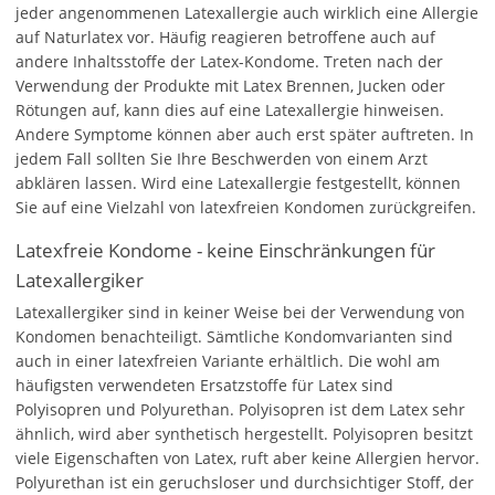
jeder angenommenen Latexallergie auch wirklich eine Allergie
auf Naturlatex vor. Häufig reagieren betroffene auch auf
andere Inhaltsstoffe der Latex-Kondome. Treten nach der
Verwendung der Produkte mit Latex Brennen, Jucken oder
Rötungen auf, kann dies auf eine Latexallergie hinweisen.
Andere Symptome können aber auch erst später auftreten. In
jedem Fall sollten Sie Ihre Beschwerden von einem Arzt
abklären lassen. Wird eine Latexallergie festgestellt, können
Sie auf eine Vielzahl von latexfreien Kondomen zurückgreifen.
Latexfreie Kondome - keine Einschränkungen für
Latexallergiker
Latexallergiker sind in keiner Weise bei der Verwendung von
Kondomen benachteiligt. Sämtliche Kondomvarianten sind
auch in einer latexfreien Variante erhältlich. Die wohl am
häufigsten verwendeten Ersatzstoffe für Latex sind
Polyisopren und Polyurethan. Polyisopren ist dem Latex sehr
ähnlich, wird aber synthetisch hergestellt. Polyisopren besitzt
viele Eigenschaften von Latex, ruft aber keine Allergien hervor.
Polyurethan ist ein geruchsloser und durchsichtiger Stoff, der