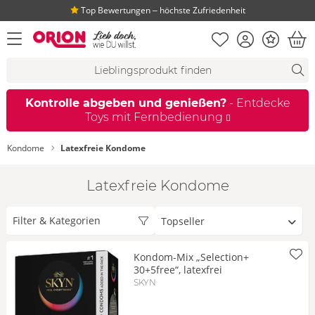
Top Bewertungen ‒ höchste Zufriedenheit
Merkliste
Konto
Bonus
Menü öffnen
War
Suchvorschläge
Suche
Fi
Kontrolle abgeben und genießen?
- Entdecke
Toys mit Fernbedienung
Kondome
Latexfreie Kondome
Latexfreie Kondome
Sortieren
Filter & Kategorien
nach
Kondom-Mix „Selection+
30+5free“, latexfrei
SKYN