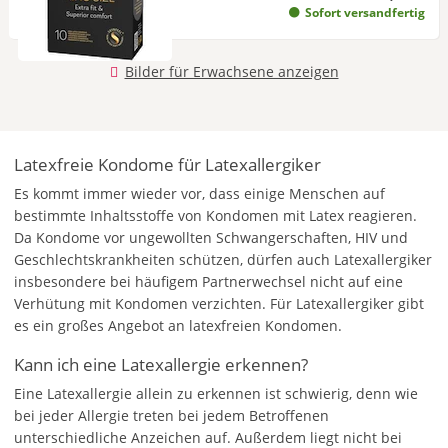
Sofort versandfertig
Bilder für Erwachsene anzeigen
Latexfreie Kondome für Latexallergiker
Es kommt immer wieder vor, dass einige Menschen auf
bestimmte Inhaltsstoffe von Kondomen mit Latex reagieren.
Da Kondome vor ungewollten Schwangerschaften, HIV und
Geschlechtskrankheiten schützen, dürfen auch Latexallergiker
insbesondere bei häufigem Partnerwechsel nicht auf eine
Verhütung mit Kondomen verzichten. Für Latexallergiker gibt
es ein großes Angebot an latexfreien Kondomen.
Kann ich eine Latexallergie erkennen?
Eine Latexallergie allein zu erkennen ist schwierig, denn wie
bei jeder Allergie treten bei jedem Betroffenen
unterschiedliche Anzeichen auf. Außerdem liegt nicht bei