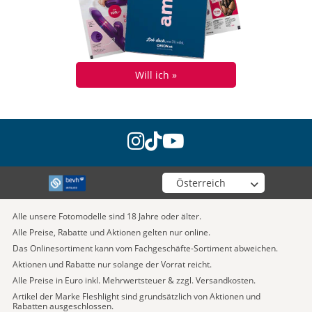
Will ich »
instagram
tiktok
youtube
Wähle deinen Shop
Alle unsere Fotomodelle sind 18 Jahre oder älter.
Alle Preise, Rabatte und Aktionen gelten nur online.
Das Onlinesortiment kann vom Fachgeschäfte-Sortiment abweichen.
Aktionen und Rabatte nur solange der Vorrat reicht.
Alle Preise in Euro inkl. Mehrwertsteuer & zzgl. Versandkosten.
Artikel der Marke Fleshlight sind grundsätzlich von Aktionen und
Rabatten ausgeschlossen.