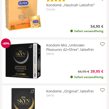
Kondome „Hautnah Latexfrei“
Durex
54,95 €
Sofort versandfertig
-40%
Kondom-Mix „Unknown
Reduzierung
Pleasures 42+5free“, latexfrei
SKYN
39,95 €
66,95 €
Sofort versandfertig
Kondome „Original“, latexfrei
SKYN