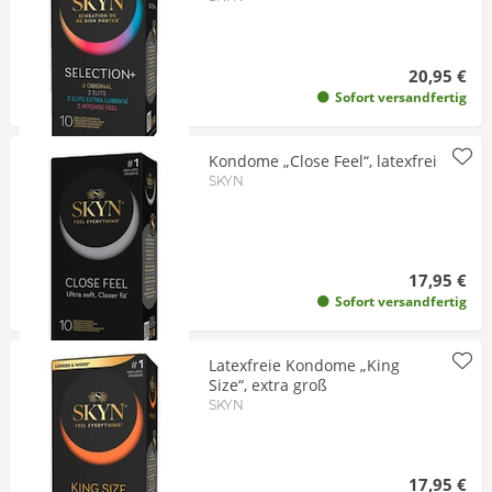
20,95 €
Sofort versandfertig
Kondome „Close Feel“, latexfrei
SKYN
17,95 €
Sofort versandfertig
Latexfreie Kondome „King
Size“, extra groß
SKYN
17,95 €