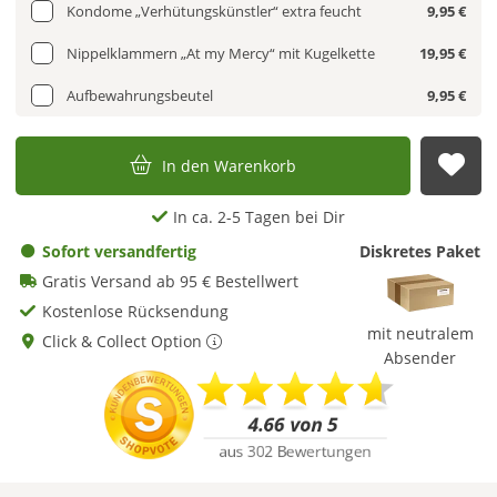
Kondome „Verhütungskünstler“ extra feucht
9,95 €
Nippelklammern „At my Mercy“ mit Kugelkette
19,95 €
Aufbewahrungsbeutel
9,95 €
In den Warenkorb
Auf
In ca. 2-5 Tagen bei Dir
Sofort versandfertig
Diskretes Paket
Gratis Versand ab 95 € Bestellwert
Kostenlose Rücksendung
mit neutralem
Click & Collect Option
Absender