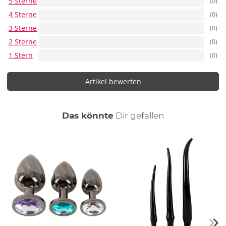
5 Sterne
(0)
4 Sterne
(0)
3 Sterne
(0)
2 Sterne
(0)
1 Stern
(0)
Artikel bewerten
auch
Das könnte
Dir
gefallen