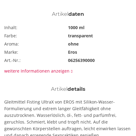
Artikel
daten
Inhalt:
1000 ml
Farbe:
transparent
Aroma:
ohne
Marke:
Eros
Art.-Nr.:
06256390000
weitere Informationen anzeigen
Artikel
details
Gleitmittel Fisting UltraX von EROS mit Silikon-Wasser-
Formulierung und extrem langer Gleitfähigkeit ohne
auszutrocknen. Wasserlöslich, öl-, fett- und parfümfrei,
geruchlos. Schmiert, klebt und tropft nicht. Auf die
gewünschten Körperstellen auftragen, leicht einwirken lassen
und danach erregende Sexpraktiken genießen.