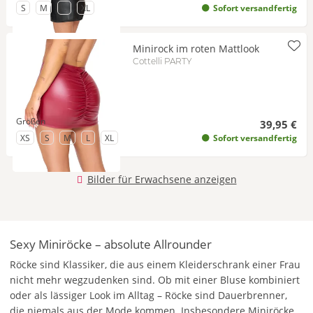
zu Größe
zu Größe
zu Größe
zu Größe
S
M
L
XL
Sofort versandfertig
Minirock im roten Mattlook
Cottelli PARTY
Größen
39,95 €
zu Größe
zu Größe
zu Größe
zu Größe
zu Größe
XS
S
M
L
XL
Sofort versandfertig
Bilder für Erwachsene anzeigen
Sexy Miniröcke – absolute Allrounder
Röcke sind Klassiker, die aus einem Kleiderschrank einer Frau
nicht mehr wegzudenken sind. Ob mit einer Bluse kombiniert
oder als lässiger Look im Alltag – Röcke sind Dauerbrenner,
die niemals aus der Mode kommen. Insbesondere Miniröcke