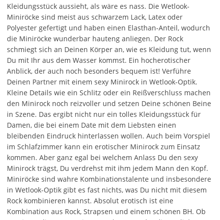
Kleidungsstück aussieht, als wäre es nass. Die Wetlook-
Miniröcke sind meist aus schwarzem Lack, Latex oder
Polyester gefertigt und haben einen Elasthan-Anteil, wodurch
die Miniröcke wunderbar hauteng anliegen. Der Rock
schmiegt sich an Deinen Körper an, wie es Kleidung tut, wenn
Du mit Ihr aus dem Wasser kommst. Ein hocherotischer
Anblick, der auch noch besonders bequem ist! Verführe
Deinen Partner mit einem sexy Minirock in Wetlook-Optik.
Kleine Details wie ein Schlitz oder ein Reißverschluss machen
den Minirock noch reizvoller und setzen Deine schönen Beine
in Szene. Das ergibt nicht nur ein tolles Kleidungsstück für
Damen, die bei einem Date mit dem Liebsten einen
bleibenden Eindruck hinterlassen wollen. Auch beim Vorspiel
im Schlafzimmer kann ein erotischer Minirock zum Einsatz
kommen. Aber ganz egal bei welchem Anlass Du den sexy
Minirock trägst, Du verdrehst mit ihm jedem Mann den Kopf.
Miniröcke sind wahre Kombinationstalente und insbesondere
in Wetlook-Optik gibt es fast nichts, was Du nicht mit diesem
Rock kombinieren kannst. Absolut erotisch ist eine
Kombination aus Rock, Strapsen und einem schönen BH. Ob