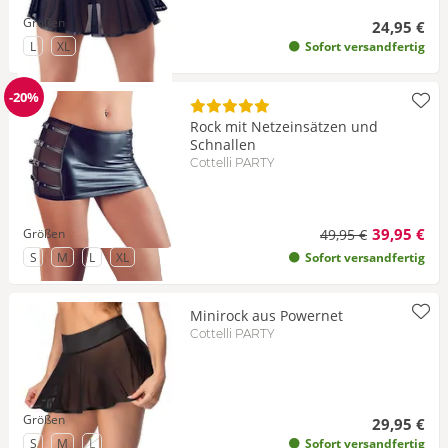
Größen
24,95 €
zu Größe
zu Größe
L
XL
Sofort versandfertig
-20%
Reduzierung
Rock mit Netzeinsätzen und
Schnallen
Cottelli PARTY
39,95 €
Größen
49,95 €
zu Größe
zu Größe
zu Größe
zu Größe
S
M
L
XL
Sofort versandfertig
Minirock aus Powernet
Cottelli PARTY
Größen
29,95 €
zu Größe
zu Größe
zu Größe
- Bald wieder verfügbar
S
M
L
Sofort versandfertig