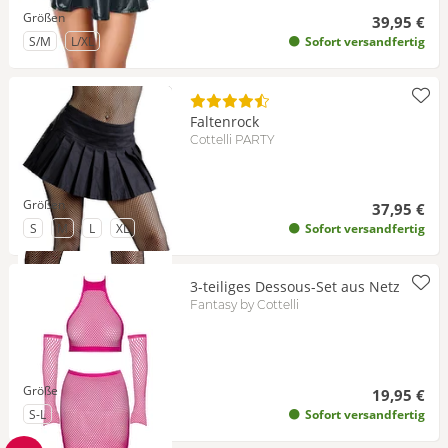
Größen
39,95 €
zu Größe
zu Größe
S/M
L/XL
Sofort versandfertig
Faltenrock
Cottelli PARTY
Größen
37,95 €
zu Größe
zu Größe
zu Größe
zu Größe
S
M
L
XL
Sofort versandfertig
3-teiliges Dessous-Set aus Netz
Fantasy by Cottelli
Größe
19,95 €
zu Größe
S-L
Sofort versandfertig