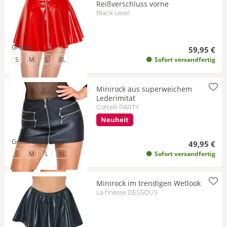
Reißverschluss vorne
Black Level
Größen
59,95 €
zu Größe
zu Größe
zu Größe
zu Größe
S
M
L
XL
Sofort versandfertig
Minirock aus superweichem
Lederimitat
Cottelli PARTY
Neuheit
Größen
49,95 €
zu Größe
zu Größe
zu Größe
zu Größe
S
M
L
XL
Sofort versandfertig
Minirock im trendigen Wetlook
La finesse DESSOUS