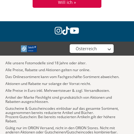
Will ich »
instagram
tiktok
youtube
Wähle deinen Shop
Alle unsere Fotomodelle sind 18 Jahre oder älter.
Alle Preise, Rabatte und Aktionen gelten nur online.
Das Onlinesortiment kann vom Fachgeschäfte-Sortiment abweichen.
Aktionen und Rabatte nur solange der Vorrat reicht.
Alle Preise in Euro inkl. Mehrwertsteuer & zzgl. Versandkosten.
Artikel der Marke Fleshlight sind grundsätzlich von Aktionen und
Rabatten ausgeschlossen.
Gutscheine & Gutscheincodes einlösbar auf das gesamte Sortiment,
ausgenommen bereits reduzierte Artikel und Bücher.
Prozent-Gutschein: Bei bereits reduzierten Artikeln gilt der höhere
Rabatt.
Gültig nur im ORION Versand, nicht in den ORION Stores. Nicht mit
anderen Aktionen oder Gutscheinen/Gutscheincodes kombinierbar.