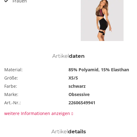
Frauen
Artikel
daten
Material:
85% Polyamid, 15% Elasthan
Größe:
XS/S
Farbe:
schwarz
Marke:
Obsessive
Art.-Nr.:
22606549941
weitere Informationen anzeigen
Artikel
details