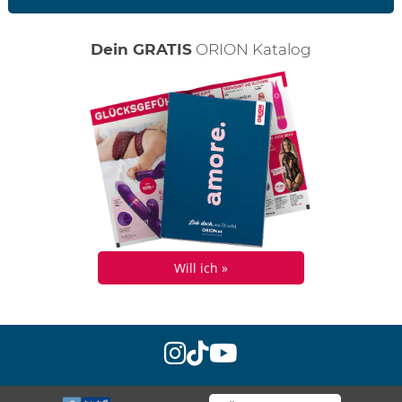
Dein GRATIS
ORION Katalog
Will ich »
instagram
tiktok
youtube