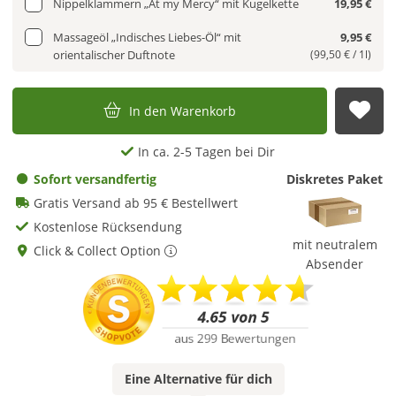
Nippelklammern „At my Mercy“ mit Kugelkette
19,95 €
Massageöl „Indisches Liebes-Öl“ mit
9,95 €
orientalischer Duftnote
(99,50 € / 1l)
In den Warenkorb
Auf
In ca. 2-5 Tagen bei Dir
Sofort versandfertig
Diskretes Paket
Gratis Versand ab 95 € Bestellwert
Kostenlose Rücksendung
mit neutralem
Click & Collect Option
Absender
Eine
Alternative
für dich