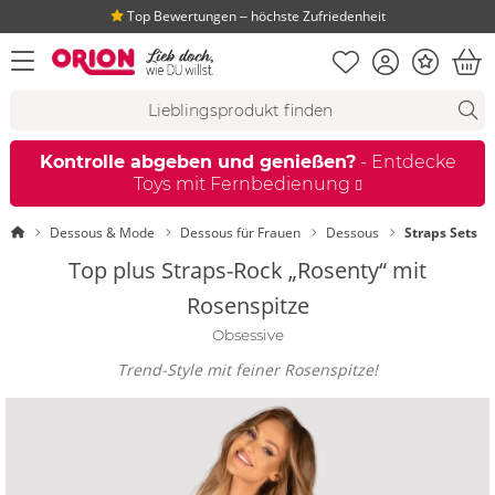
Top Bewertungen ‒ höchste Zufriedenheit
Merkliste
Konto
Bonus
Menü öffnen
War
Suchvorschläge
Suche
Fi
Kontrolle abgeben und genießen?
- Entdecke
Toys mit Fernbedienung
Startseite
Dessous & Mode
Dessous für Frauen
Dessous
Straps Sets
Top plus Straps-Rock „Rosenty“ mit
Rosenspitze
Obsessive
Trend-Style mit feiner Rosenspitze!