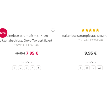
-60%
Reduzierung
Halterlose Strümpfe mit 14-cm-
Halterlose Strümpfe aus Netzma
pitzenabschluss, Oeko-Tex zertifiziert
Cottelli LEGWEAR
Cottelli LEGWEAR
7,95 €
9,95 €
19,95 €
Größen
Größen
1
2
3
4
5
S
M
L
XL
zu Größe
zu Größe
zu Größe
zu Größe
zu Größe
zu Größe
zu Größe
zu Größe
zu G