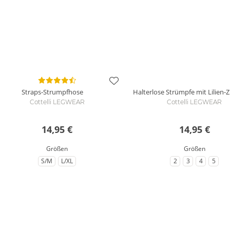
Straps-Strumpfhose
Halterlose Strümpfe mit Lilien-
Cottelli LEGWEAR
Cottelli LEGWEAR
14,95 €
14,95 €
Größen
Größen
S/M
L/XL
2
3
4
5
zu Größe
zu Größe
zu Größe
zu Größe
zu Größe
zu Gr