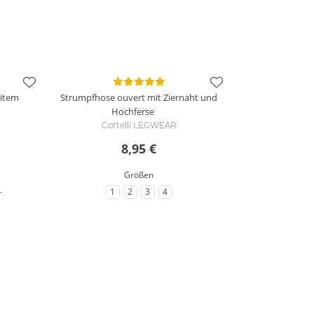
eitem
Strumpfhose ouvert mit Ziernaht und
Hochferse
Cottelli LEGWEAR
8,95 €
Größen
u weitere Varianten
+
1
2
3
4
röße
zu Größe
zu Größe
zu Größe
zu Größe