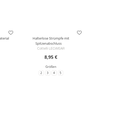
terial
Halterlose Strümpfe mit
Spitzenabschluss
Cottelli LEGWEAR
8,95 €
Größen
2
3
4
5
röße
zu Größe
zu Größe
zu Größe
zu Größe