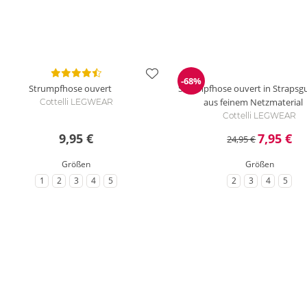
-68%
Reduzierung
Strumpfhose ouvert
Strumpfhose ouvert in Strapsgu
aus feinem Netzmaterial
Cottelli LEGWEAR
Cottelli LEGWEAR
9,95 €
7,95 €
24,95 €
Größen
Größen
1
2
3
4
5
2
3
4
5
zu Größe
zu Größe
zu Größe
zu Größe
zu Größe
zu Größe
zu Größe
zu Größe
zu Gr