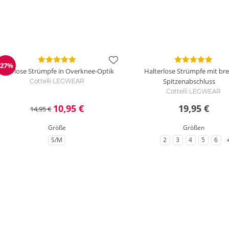
-27%
Reduzierung
alterlose Strümpfe in Overknee-Optik
Halterlose Strümpfe mit br
Spitzenabschluss
Cottelli LEGWEAR
Cottelli LEGWEAR
10,95 €
19,95 €
14,95 €
Größe
Größen
z
S/M
2
3
4
5
6
zu Größe
zu Größe
zu Größe
zu Größe
zu Größe
zu G