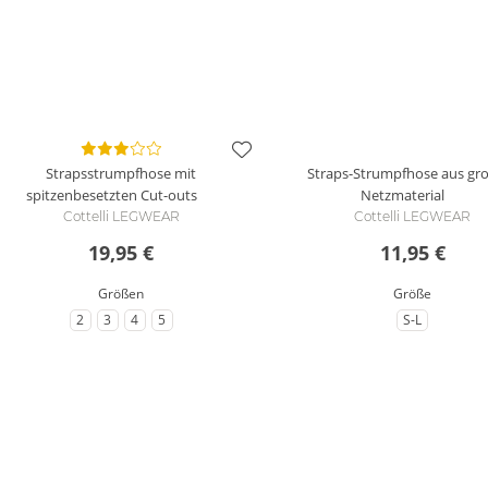
Strapsstrumpfhose mit
Straps-Strumpfhose aus g
spitzenbesetzten Cut-outs
Netzmaterial
Cottelli LEGWEAR
Cottelli LEGWEAR
19,95 €
11,95 €
Größen
Größe
2
3
4
5
S-L
zu Größe
zu Größe
zu Größe
zu Größe
zu Größe