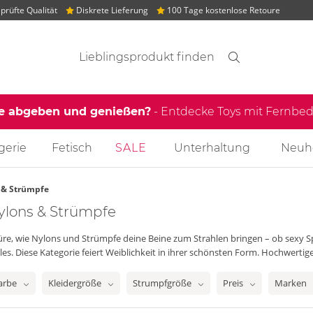
rüfte Qualität
Diskrete Lieferung
100 Tage kostenlose Retoure
Suchvorschläge
Suche
Finden
le abgeben und genießen?
- Entdecke Toys mit Fernb
gerie
Fetisch
SALE
Unterhaltung
Neuh
 & Strümpfe
ylons & Strümpfe
re, wie Nylons und Strümpfe deine Beine zum Strahlen bringen – ob sexy Sp
les. Diese Kategorie feiert Weiblichkeit in ihrer schönsten Form. Hochwertig
arbe
Kleidergröße
Strumpfgröße
Preis
Marken