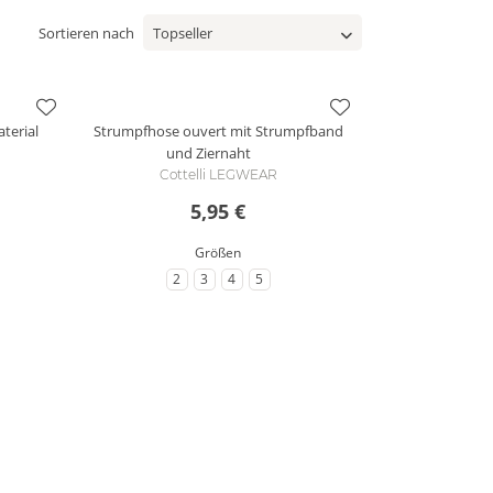
Sortieren nach
terial
Strumpfhose ouvert mit Strumpfband
und Ziernaht
Cottelli LEGWEAR
5,95 €
Größen
2
3
4
5
zu Größe
zu Größe
zu Größe
zu Größe