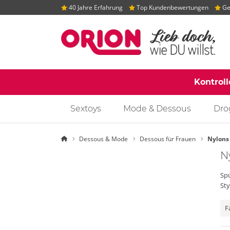
40 Jahre Erfahrung
Top Kundenbewertungen
Gep
Kontrol
Sextoys
Mode & Dessous
Dro
Startseite
Dessous & Mode
Dessous für Frauen
Nylons
N
Spü
Sty
F