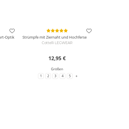
rt-Optik
Strümpfe mit Ziernaht und Hochferse
Cottelli LEGWEAR
12,95 €
Größen
zu weitere Varianten
+
1
2
3
4
5
öße
zu Größe
zu Größe
zu Größe
zu Größe
zu Größe