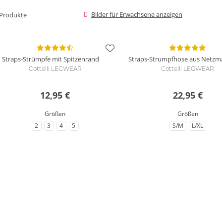
Bilder für Erwachsene anzeigen
Produkte
Straps-Strümpfe mit Spitzenrand
Straps-Strumpfhose aus Netzma
Cottelli LEGWEAR
Cottelli LEGWEAR
12,95 €
22,95 €
Größen
Größen
2
3
4
5
S/M
L/XL
zu Größe
zu Größe
zu Größe
zu Größe
zu Größe
zu Größe