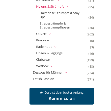
(21)
Nylons & Strümpfe
(95)
Halterlose Strümpfe & Stay
Ups
(34)
Strapsstrümpfe &
Strapsstrumpfhosen
(56)
Ouvert
(262)
Kimonos
(6)
Bademode
(3)
Hosen & Leggings
(16)
Clubwear
(199)
Wetlook
(88)
Dessous für Männer
(224)
Fetish Fashion
(271)
🔥
Du bist dein bester Anfang.
Komm solo