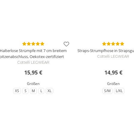
Halterlose Strümpfe mit 7 cm breitem
Straps-Strumpfhose in Strapsgu
pitzenabschluss, Oekotex-zertifiziert
Cottelli LEGWEAR
Cottelli LEGWEAR
15,95 €
14,95 €
Größen
Größen
XS
S
M
L
XL
S/M
L/XL
zu Größe
zu Größe
zu Größe
zu Größe
zu Größe
zu Größe
zu Größe