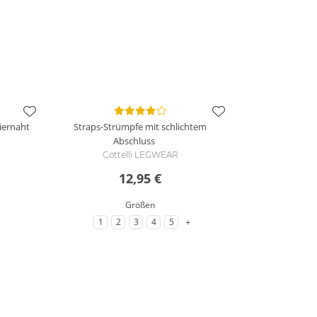
Ziernaht
Straps-Strümpfe mit schlichtem
Abschluss
Cottelli LEGWEAR
12,95 €
Größen
zu weitere Varianten
+
1
2
3
4
5
öße
zu Größe
zu Größe
zu Größe
zu Größe
zu Größe