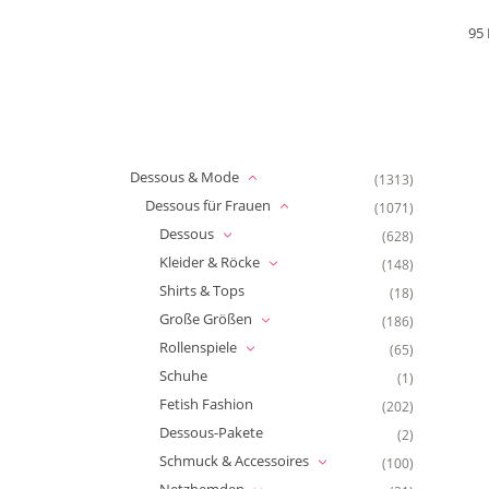
95
Dessous & Mode
(1313)
Dessous für Frauen
(1071)
Dessous
(628)
Kleider & Röcke
(148)
Shirts & Tops
(18)
Große Größen
(186)
Rollenspiele
(65)
Schuhe
(1)
Fetish Fashion
(202)
Dessous-Pakete
(2)
Schmuck & Accessoires
(100)
Netzhemden