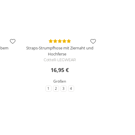
robem
Straps-Strumpfhose mit Ziernaht und
Hochferse
Cottelli LEGWEAR
16,95 €
Größen
1
2
3
4
zu Größe
zu Größe
zu Größe
zu Größe