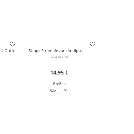
rt-Optik
Straps-Strümpfe zum Anclipsen
Obsessive
14,95 €
Größen
S/M
L/XL
zu Größe
zu Größe