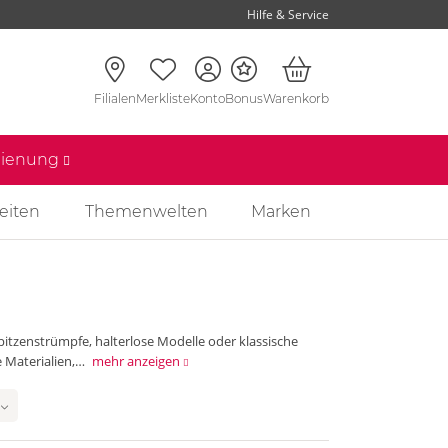
Hilfe & Service
Filialen
Merkliste
Konto
Bonus
Warenkorb
edienung
eiten
Themenwelten
Marken
itzenstrümpfe, halterlose Modelle oder klassische
e Materialien,…
mehr anzeigen