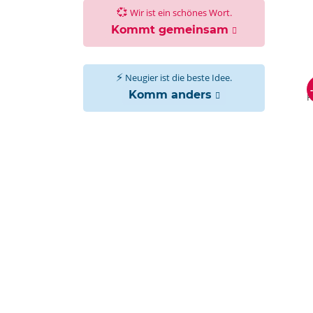
💞
Wir ist ein schönes Wort.
Kommt gemeinsam
⚡
Neugier ist die beste Idee.
Komm anders
H