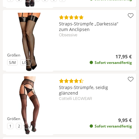
Straps-Strümpfe „Darkessia“
zum Anclipsen
Obsessive
Größen
17,95 €
zu Größe
zu Größe
S/M
L/XL
Sofort versandfertig
Straps-Strümpfe, seidig
glänzend
Cottelli LEGWEAR
Größen
9,95 €
zu Größe
zu Größe
zu Größe
1
2
5
Sofort versandfertig