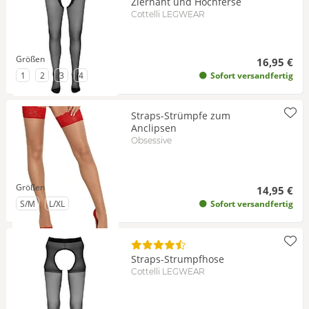
Ziernaht und Hochferse
Cottelli LEGWEAR
Größen
16,95 €
zu Größe
zu Größe
zu Größe
zu Größe
1
2
3
4
Sofort versandfertig
Straps-Strümpfe zum
Anclipsen
Obsessive
Größen
14,95 €
zu Größe
zu Größe
S/M
L/XL
Sofort versandfertig
Straps-Strumpfhose
Cottelli LEGWEAR