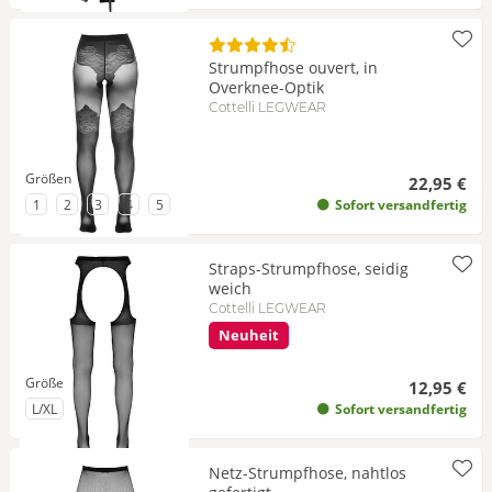
Strumpfhose ouvert, in
Overknee-Optik
Cottelli LEGWEAR
Größen
22,95 €
zu Größe
zu Größe
zu Größe
zu Größe
zu Größe
1
2
3
4
5
Sofort versandfertig
Straps-Strumpfhose, seidig
weich
Cottelli LEGWEAR
Neuheit
Größe
12,95 €
zu Größe
L/XL
Sofort versandfertig
Netz-Strumpfhose, nahtlos