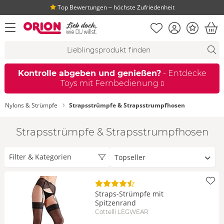
Top Bewertungen ‒ höchste Zufriedenheit
Merkliste
Konto
Bonus
Menü öffnen
War
Suchvorschläge
Suche
Fi
Kontrolle abgeben und genießen?
- Entdecke
Toys mit Fernbedienung
Nylons & Strümpfe
Strapsstrümpfe & Strapsstrumpfhosen
Strapsstrümpfe & Strapsstrumpfhosen
Sortieren
Filter & Kategorien
nach
Straps-Strümpfe mit
Spitzenrand
Cottelli LEGWEAR