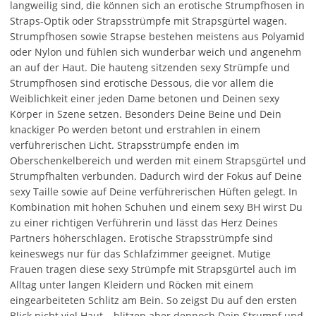
langweilig sind, die können sich an erotische Strumpfhosen in
Straps-Optik oder Strapsstrümpfe mit Strapsgürtel wagen.
Strumpfhosen sowie Strapse bestehen meistens aus Polyamid
oder Nylon und fühlen sich wunderbar weich und angenehm
an auf der Haut. Die hauteng sitzenden sexy Strümpfe und
Strumpfhosen sind erotische Dessous, die vor allem die
Weiblichkeit einer jeden Dame betonen und Deinen sexy
Körper in Szene setzen. Besonders Deine Beine und Dein
knackiger Po werden betont und erstrahlen in einem
verführerischen Licht. Strapsstrümpfe enden im
Oberschenkelbereich und werden mit einem Strapsgürtel und
Strumpfhalten verbunden. Dadurch wird der Fokus auf Deine
sexy Taille sowie auf Deine verführerischen Hüften gelegt. In
Kombination mit hohen Schuhen und einem sexy BH wirst Du
zu einer richtigen Verführerin und lässt das Herz Deines
Partners höherschlagen. Erotische Strapsstrümpfe sind
keineswegs nur für das Schlafzimmer geeignet. Mutige
Frauen tragen diese sexy Strümpfe mit Strapsgürtel auch im
Alltag unter langen Kleidern und Röcken mit einem
eingearbeiteten Schlitz am Bein. So zeigst Du auf den ersten
Blick nicht viel Haut – blitzen aber dennoch Dein Strumpf und