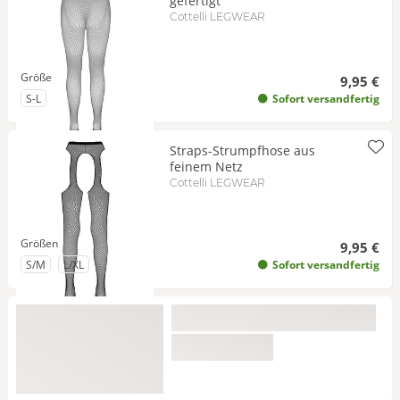
gefertigt
Cottelli LEGWEAR
Größe
9,95 €
zu Größe
S-L
Sofort versandfertig
Straps-Strumpfhose aus
feinem Netz
Cottelli LEGWEAR
Größen
9,95 €
zu Größe
zu Größe
S/M
L/XL
Sofort versandfertig