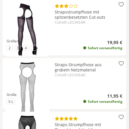
Strapsstrumpfhose mit
spitzenbesetzten Cut-outs
Cottelli LEGWEAR
Größen
19,95 €
zu Größe
zu Größe
zu Größe
zu Größe
2
3
4
5
Sofort versandfertig
Straps-Strumpfhose aus
grobem Netzmaterial
Cottelli LEGWEAR
Größe
11,95 €
zu Größe
S-L
Sofort versandfertig
Straps-Strumpfhose mit