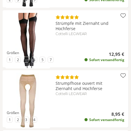
Strümpfe mit Ziernaht und
Hochferse
Cottelli LEGWEAR
Größen
12,95 €
zu Größe
zu Größe
zu Größe
zu Größe
zu Größe
zu Größe
1
2
3
4
5
7
Sofort versandfertig
Strumpfhose ouvert mit
Ziernaht und Hochferse
Cottelli LEGWEAR
Größen
8,95 €
zu Größe
zu Größe
zu Größe
zu Größe
1
2
3
4
Sofort versandfertig