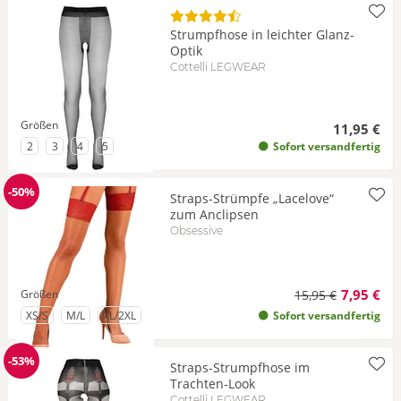
Strumpfhose in leichter Glanz-
Optik
Cottelli LEGWEAR
Größen
11,95 €
zu Größe
zu Größe
zu Größe
zu Größe
2
3
4
5
Sofort versandfertig
-50%
Straps-Strümpfe „Lacelove“
Reduzierung
zum Anclipsen
Obsessive
7,95 €
Größen
15,95 €
zu Größe
zu Größe
zu Größe
XS/S
M/L
XL/2XL
Sofort versandfertig
-53%
Straps-Strumpfhose im
Reduzierung
Trachten-Look
Cottelli LEGWEAR