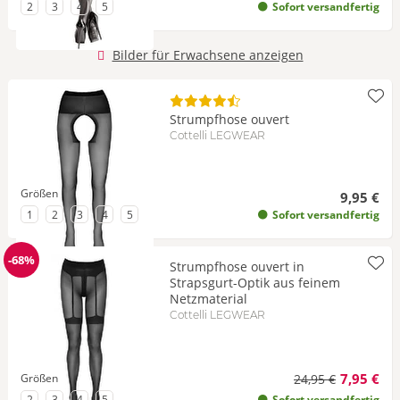
zu Größe
zu Größe
zu Größe
zu Größe
2
3
4
5
Sofort versandfertig
Bilder für Erwachsene anzeigen
Strumpfhose ouvert
Cottelli LEGWEAR
Größen
9,95 €
zu Größe
zu Größe
zu Größe
zu Größe
zu Größe
1
2
3
4
5
Sofort versandfertig
-68%
Strumpfhose ouvert in
Reduzierung
Strapsgurt-Optik aus feinem
Netzmaterial
Cottelli LEGWEAR
7,95 €
Größen
24,95 €
zu Größe
zu Größe
zu Größe
zu Größe
2
3
4
5
Sofort versandfertig