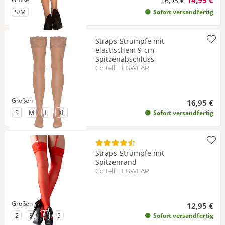
14,95 €
16,95 €
zu Größe
S/M
Sofort versandfertig
Straps-Strümpfe mit
elastischem 9-cm-
Spitzenabschluss
Cottelli LEGWEAR
Größen
16,95 €
zu Größe
zu Größe
zu Größe
zu Größe
S
M
L
XL
Sofort versandfertig
Straps-Strümpfe mit
Spitzenrand
Cottelli LEGWEAR
Größen
12,95 €
zu Größe
zu Größe
zu Größe
zu Größe
2
3
4
5
Sofort versandfertig