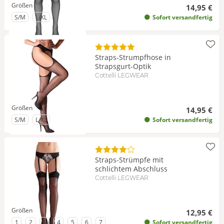
Größen
14,95 €
zu Größe
zu Größe
S/M
L/XL
Sofort versandfertig
Straps-Strumpfhose in
Strapsgurt-Optik
Cottelli LEGWEAR
Größen
14,95 €
zu Größe
zu Größe
S/M
L/XL
Sofort versandfertig
Straps-Strümpfe mit
schlichtem Abschluss
Cottelli LEGWEAR
Größen
12,95 €
zu Größe
zu Größe
zu Größe
zu Größe
zu Größe
zu Größe
zu Größe
1
2
3
4
5
6
7
Sofort versandfertig