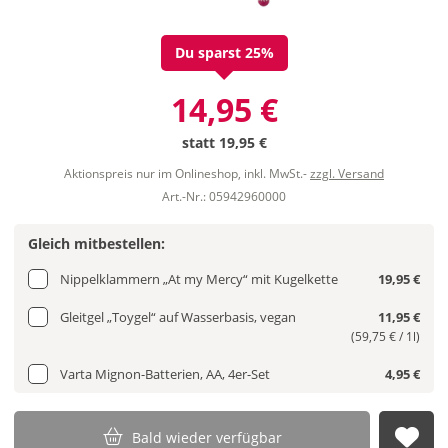
Du sparst 25%
14,95 €
statt
19,95 €
Aktionspreis nur im Onlineshop, inkl. MwSt.-
zzgl. Versand
Art.-Nr.: 05942960000
Gleich mitbestellen:
Nippelklammern „At my Mercy“ mit Kugelkette
19,95 €
Gleitgel „Toygel“ auf Wasserbasis, vegan
11,95 €
(59,75 € / 1l)
Varta Mignon-Batterien, AA, 4er-Set
4,95 €
Bald wieder verfügbar