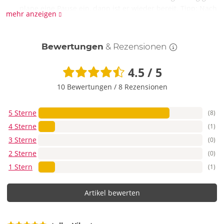
plane eine Pause ein, dann ist er wieder bereit. Tipp: Nach
mehr anzeigen
dem Reinigen direkt anstöpseln, so bleibt er immer
einsatzbereit, wenn du Lust hast.
Bewertungen
& Rezensionen
Oktober 2025
Ist dieses Toy leise genug für Mitbewohner-Situationen
4.5 / 5
oder hört man den durch die Tür?
10 Bewertungen
/
8 Rezensionen
Er summt diskret. Hinter einer normalen Zimmertür
bleibt’s in der Regel privat, besonders auf mittleren
5 Sterne
(8)
Stufen. Für maximale Ruhe: ein Kissen oder die Decke
4 Sterne
(1)
dämpft zusätzlich. So bekommst du Genuss, ohne die
3 Sterne
(0)
ganze WG akustisch mitzunehmen.
2 Sterne
(0)
Oktober 2025
1 Stern
(1)
Brauche ich spezielles Gleitgel für diesen Vibrator?
Artikel bewerten
Ein gutes wasserbasiertes Gleitgel ist ideal: sanft zur
Oberfläche, leicht abzuwaschen und hautfreundlich.