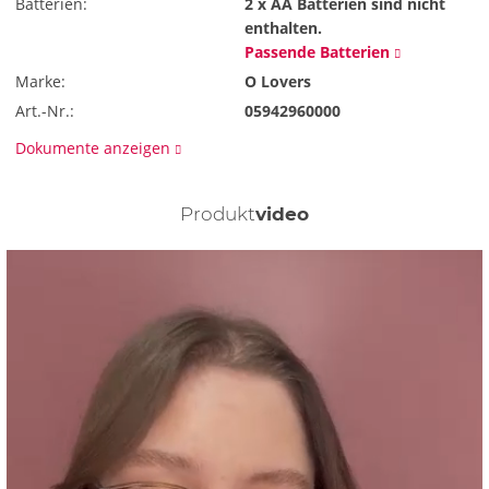
Batterien:
2 x AA
Batterien sind nicht
enthalten.
Passende Batterien
Marke:
O Lovers
Art.-Nr.:
05942960000
Dokumente anzeigen
Produkt
video