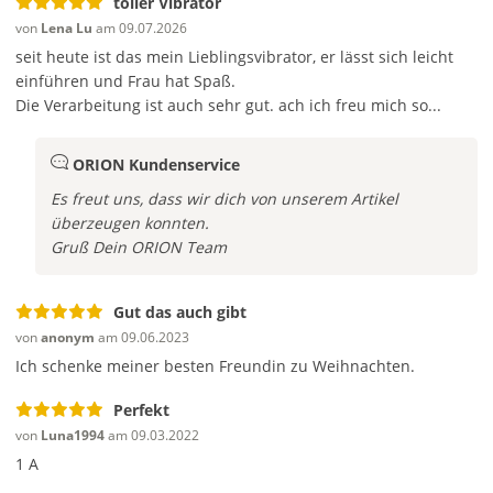
toller Vibrator
Weniger ist oft mehr – ein kleiner Tropfen reicht für
geschmeidiges Gleiten und noch angenehmere Vibes.
von
Lena Lu
am 09.07.2026
seit heute ist das mein Lieblingsvibrator, er lässt sich leicht
Oktober 2025
einführen und Frau hat Spaß.
Die Verarbeitung ist auch sehr gut. ach ich freu mich so...
Taugt der Vibrator für klitorale Stimulation oder eher
intern?
ORION Kundenservice
Sein Design ist wie gemacht für klitorale Punktarbeit, mit
Es freut uns, dass wir dich von unserem Artikel
schönem Druck und präziser Spitze. Intern geht auch, vor
überzeugen konnten.
allem für den vorderen Bereich. Für G-Punkt-Experimente:
Gruß Dein ORION Team
etwas anwinkeln, langsam tasten, und mit Druck variieren.
Oktober 2025
Gut das auch gibt
Wie laut ist der Vibrator im Betrieb? kann ich den
von
anonym
am 09.06.2023
unauffällig nutzen?
Ich schenke meiner besten Freundin zu Weihnachten.
Perfekt
Er ist angenehm leise, eher ein sanftes Summen als ein
Rattern. Hinter einer Tür oder unter der Decke bleibt er
von
Luna1994
am 09.03.2022
diskret. Wenn du Gleitgel nutzt, wird’s zusätzlich leiser. Für
1 A
Late-Night-Sessions absolut nachbarsfreundlich.