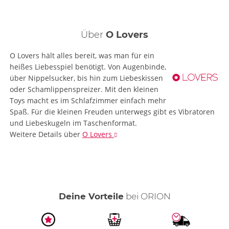
Der weibliche Orgasmus
ORION Kundenservice
Prima, dass dir der Artikel so gut gefällt. Vielen Dank
Über
O Lovers
für deinen Hinweis bezüglich der Stufen.
Gruß Susi
O Lovers hält alles bereit, was man für ein
heißes Liebesspiel benötigt. Von Augenbinde,
über Nippelsucker, bis hin zum Liebeskissen
Diamond
oder Schamlippenspreizer. Mit den kleinen
von
Engel33
am 10.01.2020
Toys macht es im Schlafzimmer einfach mehr
Leider hat mein Diamonds nicht funktioniert.
Spaß. Für die kleinen Freuden unterwegs gibt es Vibratoren
Ich hab mich sehr gefreut das er endlich gekommen ist und
und Liebeskugeln im Taschenformat.
musste dann feststellen das er nicht funktioniert und ich bin
Weitere Details
über
O Lovers
enttäuscht darüber. Werde ihn wieder zurückschicken.
Deine Vorteile
bei ORION