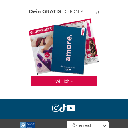
Dein GRATIS
ORION Katalog
Will ich »
instagram
tiktok
youtube
Wähle deinen Shop