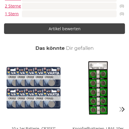
2 Sterne
(0)
1 Stern
(0)
Artikel bewerten
auch
Das könnte
Dir
gefallen
10 x 1er Batterie „CR2032“
Knopfzellbatterien, LR44, 10er