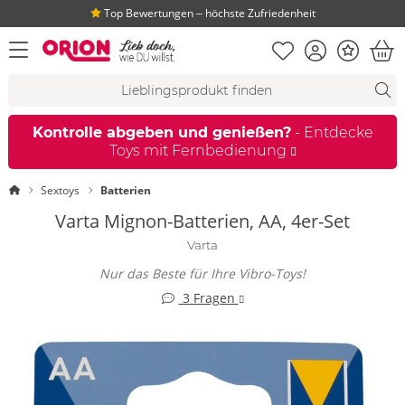
Top Bewertungen ‒ höchste Zufriedenheit
Merkliste
Konto
Bonus
Menü öffnen
War
Suchvorschläge
Suche
Fi
Kontrolle abgeben und genießen?
- Entdecke
Toys mit Fernbedienung
Startseite
Sextoys
Batterien
Varta Mignon-Batterien, AA, 4er-Set
Varta
Nur das Beste für Ihre Vibro-Toys!
3 Fragen