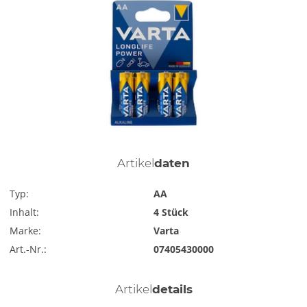
Artikel
daten
Typ:
AA
Inhalt:
4 Stück
Marke:
Varta
Art.-Nr.:
07405430000
Artikel
details