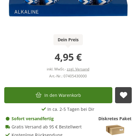
Dein Preis
4,95 €
inkl. MwSt.-
zzgl. Versand
Art.-Nr.: 07405430000
In den Warenkorb
Auf
In ca. 2-5 Tagen bei Dir
Sofort versandfertig
Diskretes Paket
Gratis Versand ab 95 € Bestellwert
Kostenlose Rücksendung