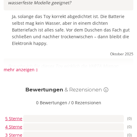
wasserfeste Modelle geeignet?
Ja, solange das Toy korrekt abgedichtet ist. Die Batterie
selbst mag kein Wasser, aber in einem dichten
Batteriefach ist alles safe. Vor dem Duschen das Fach gut
schließen und nachher trockenwischen – dann bleibt die
Elektronik happy.
Oktober 2025
Brauche ich für dieses Toy wirklich die VARTA Mignon
mehr anzeigen
Batterien AA, oder tun’s auch andere AA-Zellen?
Du kannst jede AA-Batterie nutzen, aber VARTA ist
Bewertungen
& Rezensionen
zuverlässig und langlebig – perfekt für konstante Vibes
ohne Leistungsloch. Gerade bei starken Motoren lohnt sich
0 Bewertungen
/
0 Rezensionen
Qualität, damit dein Spaß nicht mitten im Höhepunkt
schlappmacht. Das 4er Set deckt mehrere Toys oder
5 Sterne
(0)
Wechsel ab.
4 Sterne
(0)
Frage stellen
3 Sterne
(0)