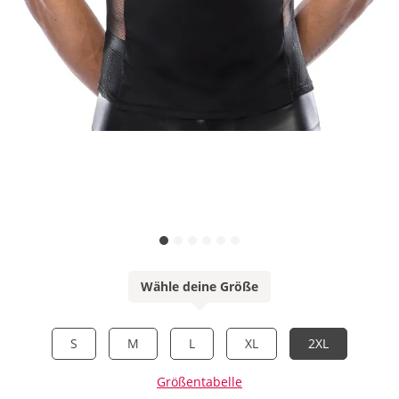
Wähle deine Größe
S
M
L
XL
2XL
Größentabelle