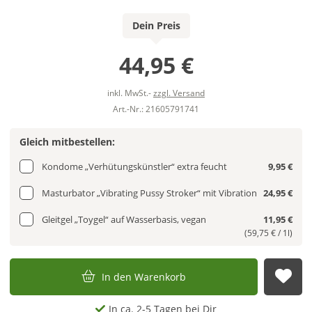
Dein Preis
44,95 €
inkl. MwSt.-
zzgl. Versand
Art.-Nr.: 21605791741
Gleich mitbestellen:
Kondome „Verhütungskünstler“ extra feucht
9,95 €
Masturbator „Vibrating Pussy Stroker“ mit Vibration
24,95 €
Gleitgel „Toygel“ auf Wasserbasis, vegan
11,95 €
(59,75 € / 1l)
In den Warenkorb
Auf
In ca. 2-5 Tagen bei Dir