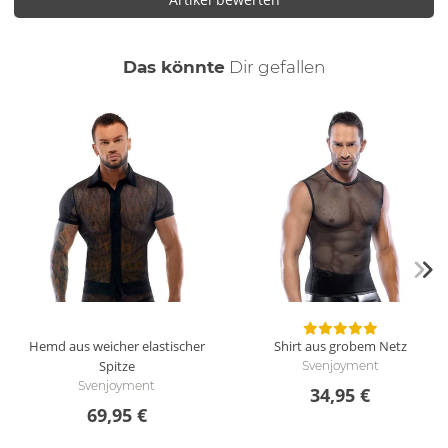
auch
Das könnte
Dir
gefallen
Hemd aus weicher elastischer
Shirt aus grobem Netz
Spitze
Svenjoyment
Svenjoyment
34,95 €
69,95 €