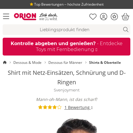
Top Bewertungen ‒ höchste Zufriedenheit
Merkliste
Konto
Bonus
Menü öffnen
War
Suchvorschläge
Suche
Fi
Kontrolle abgeben und genießen?
- Entdecke
Toys mit Fernbedienung
Startseite
Dessous & Mode
Dessous für Männer
Shirts & Oberteile
Shirt mit Netz-Einsätzen, Schnürung und D-
Ringen
Svenjoyment
Mann-oh-Mann, ist das scharf!
1 Bewertung