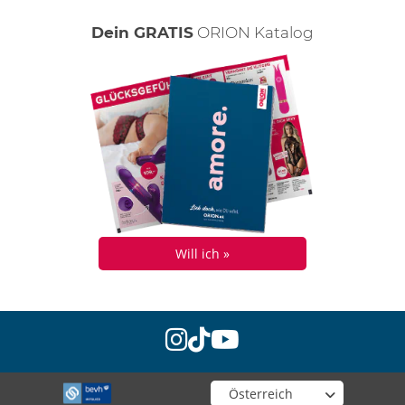
Dein GRATIS
ORION Katalog
Will ich »
instagram
tiktok
youtube
Wähle deinen Shop