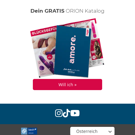
Dein GRATIS
ORION Katalog
Will ich »
instagram
tiktok
youtube
Wähle deinen Shop