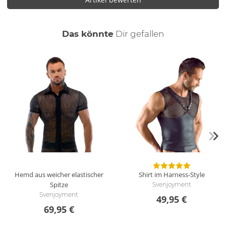
auch
Das könnte
Dir
gefallen
Hemd aus weicher elastischer
Shirt im Harness-Style
Spitze
Svenjoyment
Svenjoyment
49,95 €
69,95 €