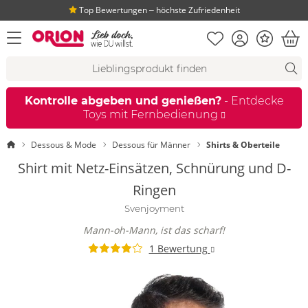
Top Bewertungen ‒ höchste Zufriedenheit
Merkliste
Konto
Bonus
Menü öffnen
War
Suchvorschläge
Suche
Fi
Kontrolle abgeben und genießen?
- Entdecke
Toys mit Fernbedienung
Startseite
Dessous & Mode
Dessous für Männer
Shirts & Oberteile
Shirt mit Netz-Einsätzen, Schnürung und D-
Ringen
Svenjoyment
Mann-oh-Mann, ist das scharf!
1 Bewertung