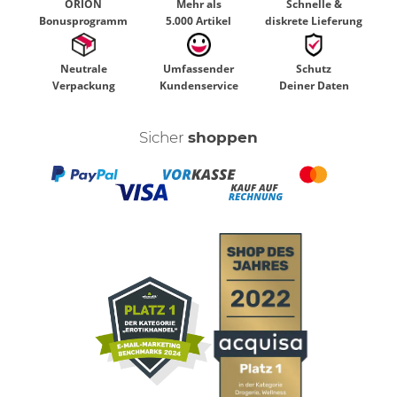
ORION
Mehr als
Schnelle &
Bonusprogramm
5.000 Artikel
diskrete Lieferung
Neutrale
Umfassender
Schutz
Verpackung
Kundenservice
Deiner Daten
Sicher
shoppen