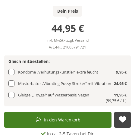
Dein Preis
44,95 €
inkl. MwSt.-
zzgl. Versand
Art.-Nr.: 21605791721
Gleich mitbestellen:
Kondome „Verhütungskünstler“ extra feucht
9,95 €
Masturbator „Vibrating Pussy Stroker“ mit Vibration
24,95 €
Gleitgel „Toygel“ auf Wasserbasis, vegan
11,95 €
(59,75 € / 1l)
In den Warenkorb
Auf
In ca. 2-5 Tagen bei Dir