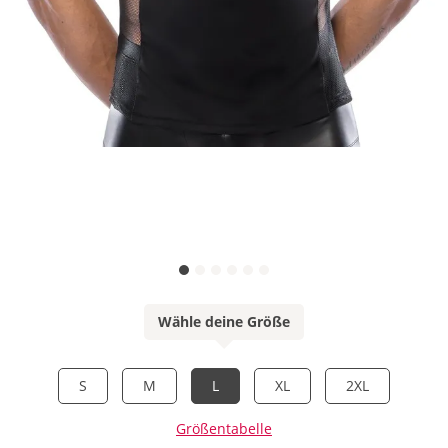
Wähle deine Größe
S
M
L
XL
2XL
Größentabelle