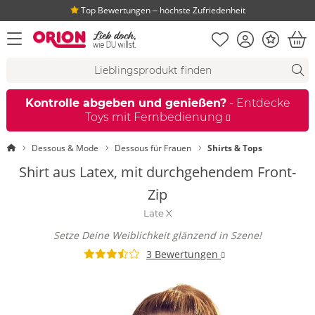
Top Bewertungen ‒ höchste Zufriedenheit
Merkliste
Konto
Bonus
Menü öffnen
War
Suchvorschläge
Suche
Fi
Kontrolle abgeben und genießen?
- Entdecke
Toys mit Fernbedienung
Startseite
Dessous & Mode
Dessous für Frauen
Shirts & Tops
Shirt aus Latex, mit durchgehendem Front-
Zip
Late X
Setze Deine Weiblichkeit glänzend in Szene!
3 Bewertungen