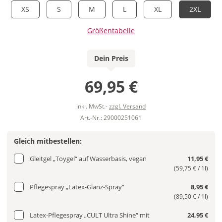
XS
S
M
L
XL
2XL
Größentabelle
Dein Preis
69,95 €
inkl. MwSt.-
zzgl. Versand
Art.-Nr.: 29000251061
Gleich mitbestellen:
Gleitgel „Toygel“ auf Wasserbasis, vegan
11,95 €
(59,75 € / 1l)
Pflegespray „Latex-Glanz-Spray“
8,95 €
(89,50 € / 1l)
Latex-Pflegespray „CULT Ultra Shine“ mit
24,95 €