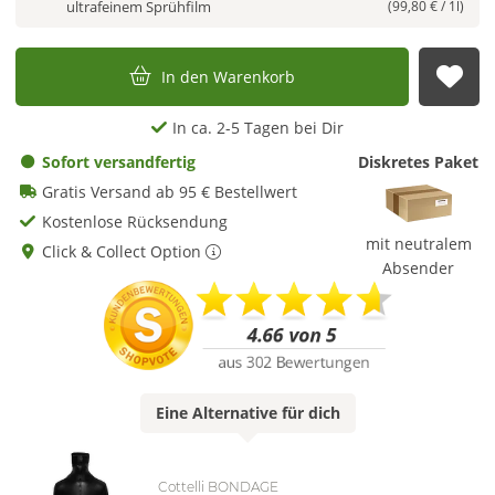
ultrafeinem Sprühfilm
(99,80 € / 1l)
In den Warenkorb
Auf
In ca. 2-5 Tagen bei Dir
Sofort versandfertig
Diskretes Paket
Gratis Versand ab 95 € Bestellwert
Kostenlose Rücksendung
mit neutralem
Click & Collect Option
Absender
Eine
Alternative
für dich
Cottelli BONDAGE