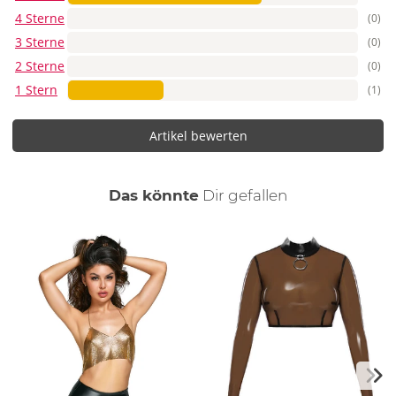
4 Sterne
(0)
3 Sterne
(0)
2 Sterne
(0)
1 Stern
(1)
Artikel bewerten
auch
Das könnte
Dir
gefallen