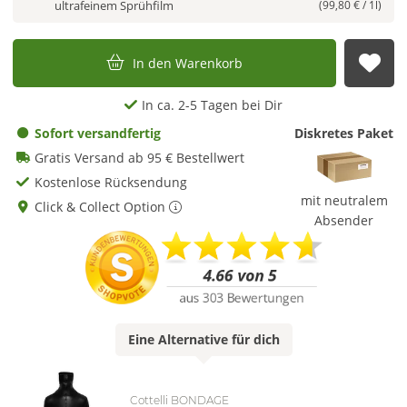
ultrafeinem Sprühfilm
(99,80 € / 1l)
In den Warenkorb
Auf
In ca. 2-5 Tagen bei Dir
Sofort versandfertig
Diskretes Paket
Gratis Versand ab 95 € Bestellwert
Kostenlose Rücksendung
mit neutralem
Click & Collect Option
Absender
Eine
Alternative
für dich
Cottelli BONDAGE