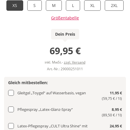
XS
S
M
L
XL
2XL
Größentabelle
Dein Preis
69,95 €
inkl. MwSt.-
zzgl. Versand
Art.-Nr.: 29000251011
Gleich mitbestellen:
Gleitgel „Toygel“ auf Wasserbasis, vegan
11,95 €
(59,75 € / 1l)
Pflegespray „Latex-Glanz-Spray“
8,95 €
(89,50 € / 1l)
Latex-Pflegespray „CULT Ultra Shine“ mit
24,95 €