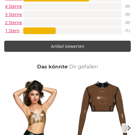
4 Sterne
(0)
3 Sterne
(0)
2 Sterne
(0)
1 Stern
(1)
Artikel bewerten
auch
Das könnte
Dir
gefallen