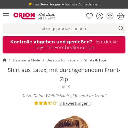
Top Bewertungen ‒ höchste Zufriedenheit
Merkliste
Konto
Bonus
Menü öffnen
War
Suchvorschläge
Suche
Fi
Kontrolle abgeben und genießen?
- Entdecke
Toys mit Fernbedienung
Startseite
Dessous & Mode
Dessous für Frauen
Shirts & Tops
Shirt aus Latex, mit durchgehendem Front-
Zip
Late X
Setze Deine Weiblichkeit glänzend in Szene!
3 Bewertungen