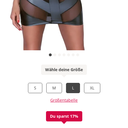
Wähle deine Größe
S
M
L
XL
Größentabelle
Du sparst 17%