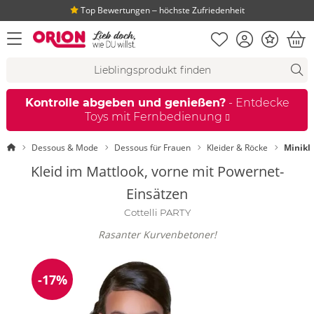
Top Bewertungen ‒ höchste Zufriedenheit
Merkliste
Konto
Bonus
Menü öffnen
War
Suchvorschläge
Suche
Fi
Kontrolle abgeben und genießen?
- Entdecke
Toys mit Fernbedienung
Startseite
Dessous & Mode
Dessous für Frauen
Kleider & Röcke
Minikl
Kleid im Mattlook, vorne mit Powernet-
Einsätzen
Cottelli PARTY
Rasanter Kurvenbetoner!
-17%
Reduzierung