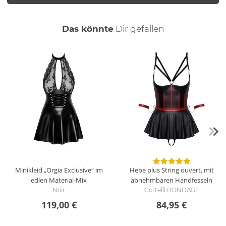
auch
Das könnte
Dir
gefallen
Minikleid „Orgia Exclusive“ im
Hebe plus String ouvert, mit
edlen Material-Mix
abnehmbaren Handfesseln
Noir
Cottelli BONDAGE
119,00 €
84,95 €