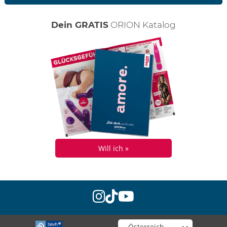
Dein GRATIS
ORION Katalog
Will ich »
instagram
tiktok
youtube
Wähle deinen Shop