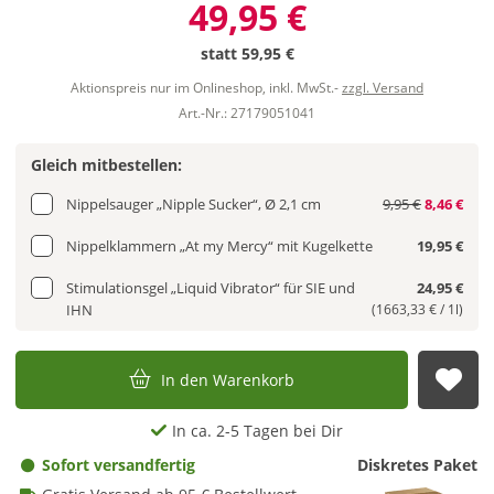
49,95 €
statt
59,95 €
Aktionspreis nur im Onlineshop, inkl. MwSt.-
zzgl. Versand
Art.-Nr.: 27179051041
Gleich mitbestellen:
Nippelsauger „Nipple Sucker“, Ø 2,1 cm
9,95 €
8,46 €
Nippelklammern „At my Mercy“ mit Kugelkette
19,95 €
Stimulationsgel „Liquid Vibrator“ für SIE und
24,95 €
IHN
(1663,33 € / 1l)
In den Warenkorb
Auf
In ca. 2-5 Tagen bei Dir
Sofort versandfertig
Diskretes Paket