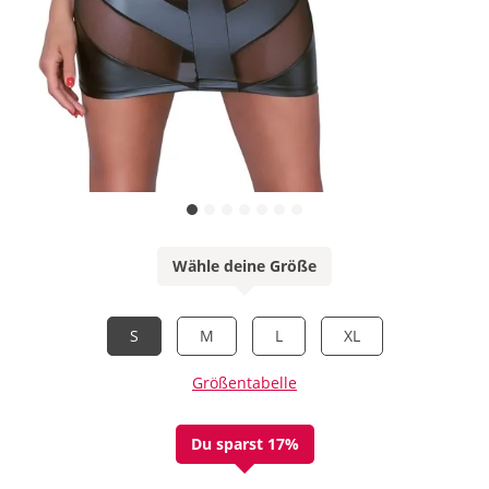
Wähle deine Größe
S
M
L
XL
Größentabelle
Du sparst 17%