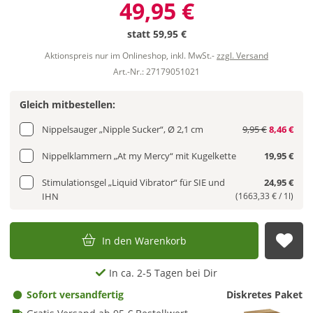
49,95 €
statt
59,95 €
Aktionspreis nur im Onlineshop, inkl. MwSt.-
zzgl. Versand
Art.-Nr.: 27179051021
Gleich mitbestellen:
Nippelsauger „Nipple Sucker“, Ø 2,1 cm
9,95 €
8,46 €
Nippelklammern „At my Mercy“ mit Kugelkette
19,95 €
Stimulationsgel „Liquid Vibrator“ für SIE und
24,95 €
IHN
(1663,33 € / 1l)
In den Warenkorb
Auf
In ca. 2-5 Tagen bei Dir
Sofort versandfertig
Diskretes Paket