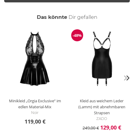
auch
Das könnte
Dir
gefallen
-48%
Reduzierung
Minikleid „Orgia Exclusive“ im
Kleid aus weichem Leder
edlen Material-Mix
(Lamm) mit abnehmbaren
Strapsen
Noir
ZADO
119,00 €
129,00 €
249,00 €