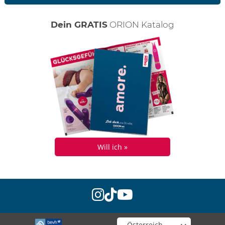
Dein GRATIS
ORION Katalog
Will ich »
instagram
tiktok
youtube
Wähle deinen Shop