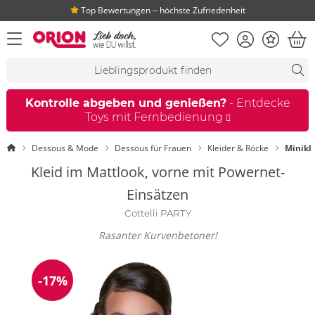
Top Bewertungen ‒ höchste Zufriedenheit
Merkliste
Konto
Bonus
Menü öffnen
War
Suchvorschläge
Suche
Fi
Kontrolle abgeben und genießen?
- Entdecke
Toys mit Fernbedienung
Startseite
Dessous & Mode
Dessous für Frauen
Kleider & Röcke
Minikl
Kleid im Mattlook, vorne mit Powernet-
Einsätzen
Cottelli PARTY
Rasanter Kurvenbetoner!
-17%
Reduzierung