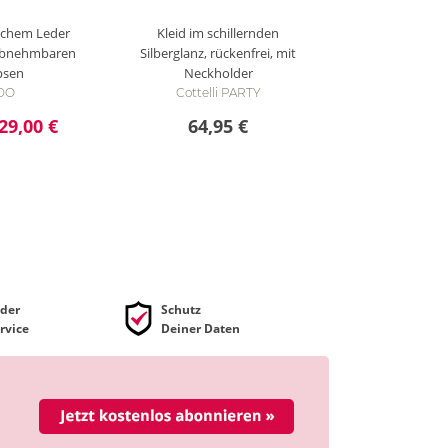
eichem Leder
Kleid im schillernden
abnehmbaren
Silberglanz, rückenfrei, mit
psen
Neckholder
DO
Cottelli PARTY
29,00 €
64,95 €
der
Schutz
rvice
Deiner Daten