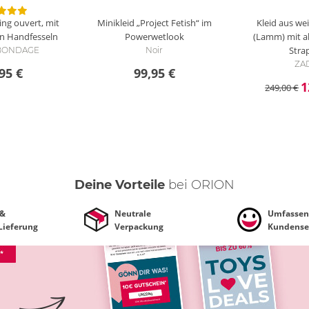
ing ouvert, mit
Minikleid „Project Fetish“ im
Kleid aus w
 Handfesseln
Powerwetlook
(Lamm) mit 
Stra
i BONDAGE
Noir
ZA
95 €
99,95 €
1
249,00 €
Deine Vorteile
bei ORION
 &
Neutrale
Umfassen
 Lieferung
Verpackung
Kundense