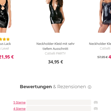
aus Lack
Neckholder-Kleid mit sehr
Neckholder Kl
tiefem Ausschnitt
 Level
Cottell
Cottelli PARTY
21,95 €
4
57,95 €
34,95 €
Bewertungen
& Rezensionen
5 Sterne
(0)
4 Sterne
(0)