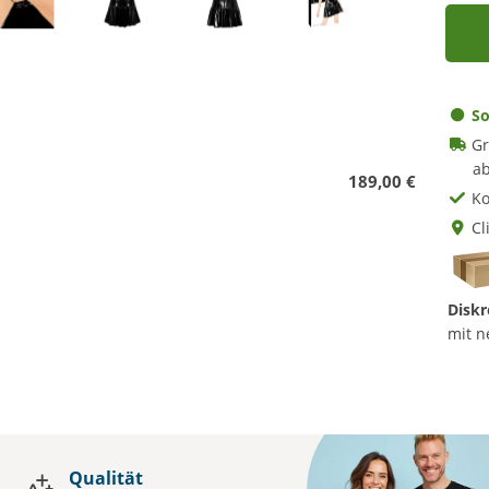
So
Gr
ab
189,00 €
Ko
Cl
Diskr
mit n
Qualität