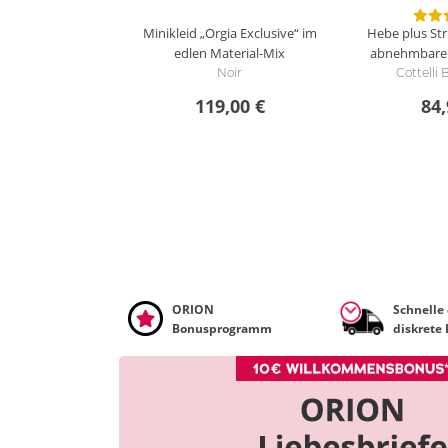
Minikleid „Orgia Exclusive“ im
Hebe plus Str
edlen Material-Mix
abnehmbaren
Noir
Cottell
119,00 €
84,
ORION
Schnelle
Bonusprogramm
diskrete