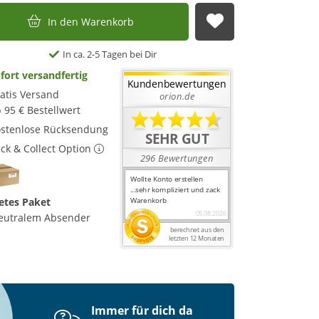
In den Warenkorb
Auf die Merkl
In ca. 2-5 Tagen bei Dir
fort versandfertig
atis Versand
 95 € Bestellwert
stenlose Rücksendung
ick & Collect Option
etes Paket
eutralem Absender
Immer für dich da