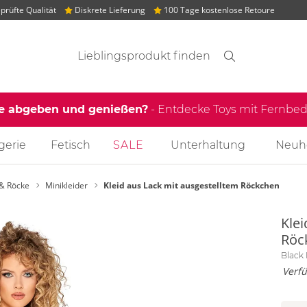
rüfte Qualität
Diskrete Lieferung
100 Tage kostenlose Retoure
Suchvorschläge
Suche
Finden
le abgeben und genießen?
- Entdecke Toys mit Fernb
gerie
Fetisch
SALE
Unterhaltung
Neuh
 & Röcke
Minikleider
Kleid aus Lack mit ausgestelltem Röckchen
Klei
Röc
Black 
Verfü