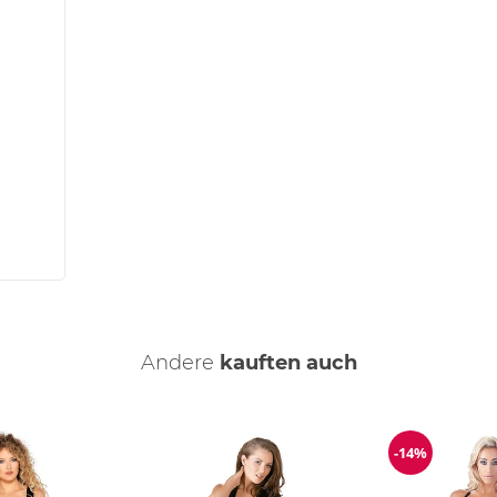
Andere
kauften auch
-14%
ng
Reduzierun