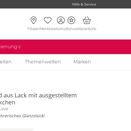
Hilfe & Service
Filialen
Merkliste
Konto
Bonus
Warenkorb
edienung
eiten
Themenwelten
Marken
d aus Lack mit ausgestelltem
kchen
Level
hrerisches Glanzstück!