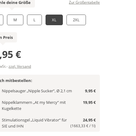
le deine Größe
Zur Größentabelle
M
L
XL
2XL
n Preis
,95 €
MwSt.-
zzgl. Versand
ich mitbestellen:
Nippelsauger „Nipple Sucker“, Ø 2,1 cm
9,95 €
Nippelklammern „At my Mercy“ mit
19,95 €
Kugelkette
Stimulationsgel „Liquid Vibrator“ für
24,95 €
SIE und IHN
(1663,33 € / 1l)