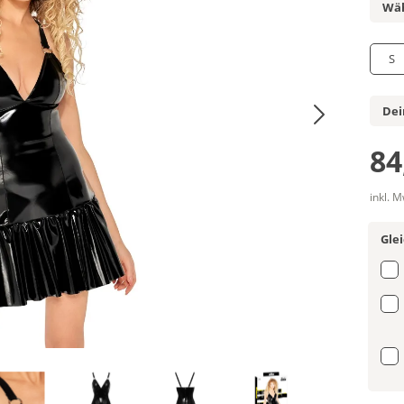
Wäh
S
Dei
84
inkl. 
Gle