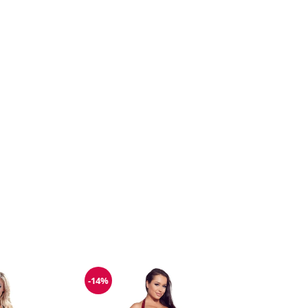
-14%
g
Reduzierung