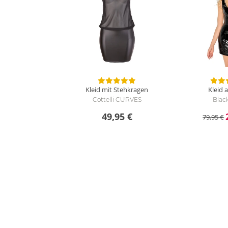
Kleid mit Stehkragen
Kleid 
Cottelli CURVES
Black
49,95 €
79,95 €