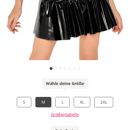
Wähle deine Größe
S
M
L
XL
2XL
Größentabelle