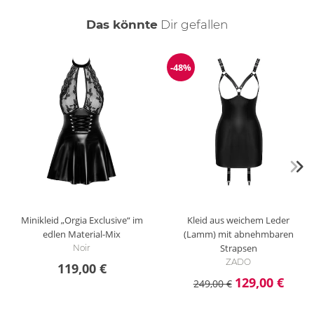
auch
Das könnte
Dir
gefallen
-48%
Reduzierung
Minikleid „Orgia Exclusive“ im
Kleid aus weichem Leder
edlen Material-Mix
(Lamm) mit abnehmbaren
Strapsen
Noir
ZADO
119,00 €
129,00 €
249,00 €