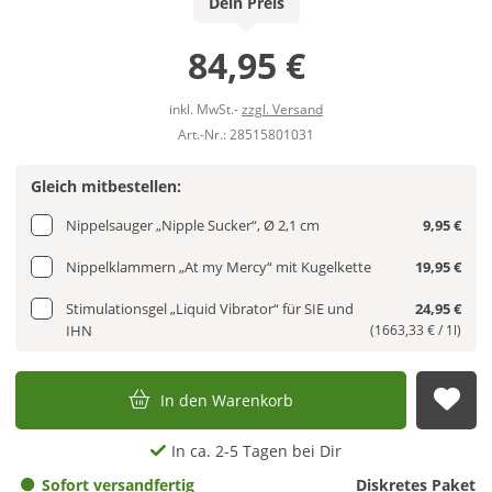
Dein Preis
84,95 €
inkl. MwSt.-
zzgl. Versand
Art.-Nr.: 28515801031
Gleich mitbestellen:
Nippelsauger „Nipple Sucker“, Ø 2,1 cm
9,95 €
Nippelklammern „At my Mercy“ mit Kugelkette
19,95 €
Stimulationsgel „Liquid Vibrator“ für SIE und
24,95 €
IHN
(1663,33 € / 1l)
In den Warenkorb
Auf
In ca. 2-5 Tagen bei Dir
Sofort versandfertig
Diskretes Paket