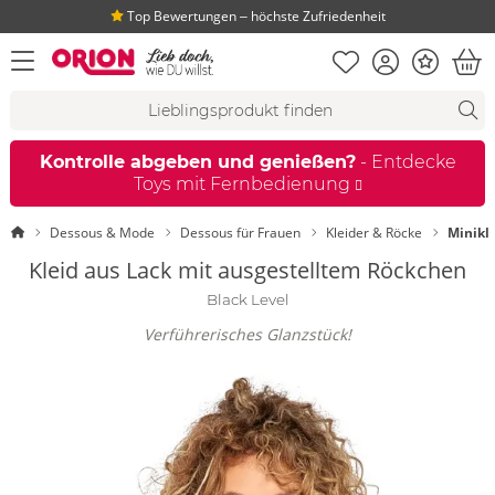
Top Bewertungen ‒ höchste Zufriedenheit
Merkliste
Konto
Bonus
Menü öffnen
War
Suchvorschläge
Suche
Fi
Kontrolle abgeben und genießen?
- Entdecke
Toys mit Fernbedienung
Startseite
Dessous & Mode
Dessous für Frauen
Kleider & Röcke
Minikl
Kleid aus Lack mit ausgestelltem Röckchen
Black Level
Verführerisches Glanzstück!