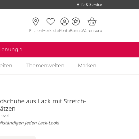
Hilfe & Service
Filialen
Merkliste
Konto
Bonus
Warenkorb
edienung
eiten
Themenwelten
Marken
dschuhe aus Lack mit Stretch-
sätzen
Level
llständigen jeden Lack-Look!