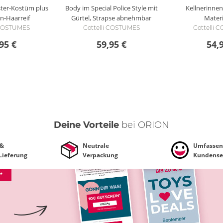
ter-Kostüm plus
Body im Special Police Style mit
Kellnerinne
-Haarreif
Gürtel, Strapse abnehmbar
Mater
 COSTUMES
Cottelli COSTUMES
Cottelli
95 €
59,95 €
54,
Deine Vorteile
bei ORION
 &
Neutrale
Umfassen
 Lieferung
Verpackung
Kundense