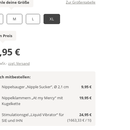
le deine Größe
Zur Größentabelle
M
L
XL
n Preis
,95 €
MwSt.-
zzgl. Versand
ich mitbestellen:
Nippelsauger „Nipple Sucker“, Ø 2,1 cm
9,95 €
Nippelklammern „At my Mercy“ mit
19,95 €
Kugelkette
Stimulationsgel „Liquid Vibrator“ für
24,95 €
SIE und IHN
(1663,33 € / 1l)