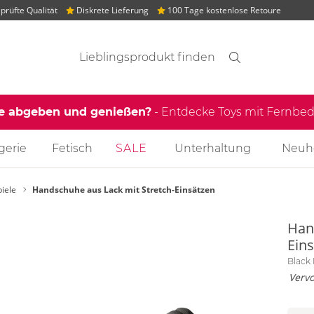
rüfte Qualität
Diskrete Lieferung
100 Tage kostenlose Retoure
Suchvorschläge
Suche
Finden
le abgeben und genießen?
- Entdecke Toys mit Fernb
gerie
Fetisch
SALE
Unterhaltung
Neuh
piele
Handschuhe aus Lack mit Stretch-Einsätzen
Han
Ein
Black 
Vervo