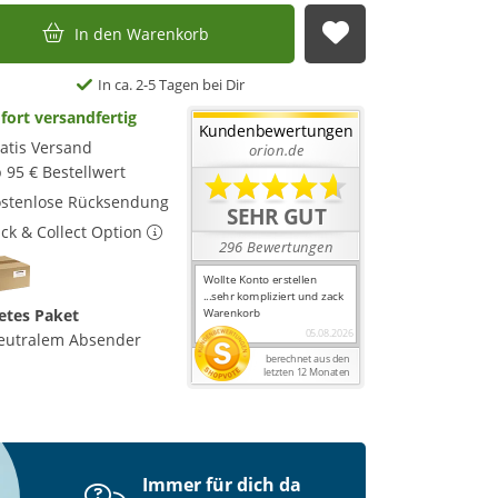
In den Warenkorb
Auf die Merkl
In ca. 2-5 Tagen bei Dir
fort versandfertig
atis Versand
 95 € Bestellwert
stenlose Rücksendung
ick & Collect Option
etes Paket
eutralem Absender
Immer für dich da