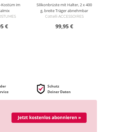
n-Kostüm im
Silikonbrüste mit Halter, 2 x 400
ialmix
g, breite Träger abnehmbar
 COSTUMES
Cottelli ACCESSOIRES
95 €
99,95 €
der
Schutz
rvice
Deiner Daten