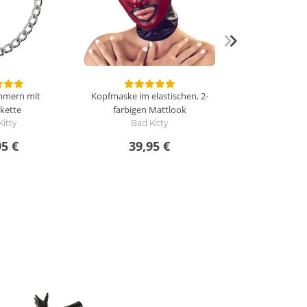
mmern mit
Kopfmaske im elastischen, 2-
lkette
farbigen Mattlook
Kitty
Bad Kitty
95 €
39,95 €