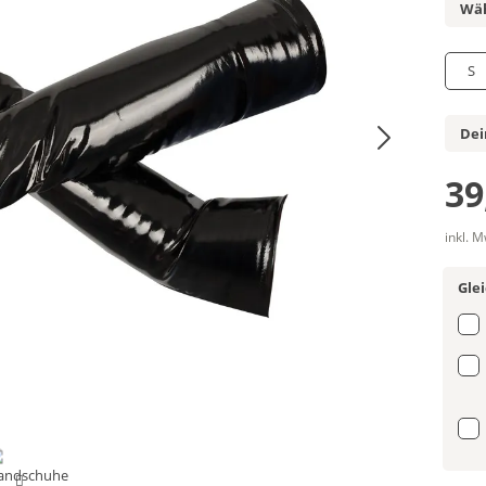
Wäh
S
Dei
39
inkl. 
Gle