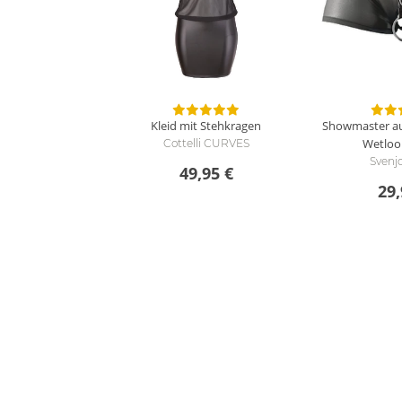
Kleid mit Stehkragen
Showmaster au
Wetlook
Cottelli CURVES
Svenj
49,95 €
29,