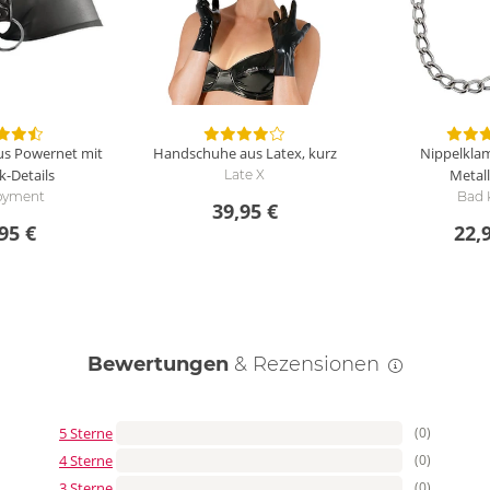
s Powernet mit
Handschuhe aus Latex, kurz
Nippelkla
-Details
Metal
Late X
oyment
Bad 
39,95 €
95 €
22,
Bewertungen
& Rezensionen
5 Sterne
(0)
4 Sterne
(0)
3 Sterne
(0)