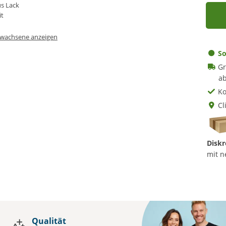
Erwachsene anzeigen
So
Gr
ab
Ko
Cl
Diskr
mit n
Qualität