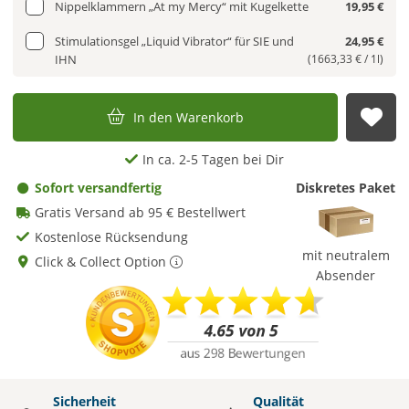
Nippelklammern „At my Mercy“ mit Kugelkette
19,95 €
Stimulationsgel „Liquid Vibrator“ für SIE und
24,95 €
IHN
(1663,33 € / 1l)
In den Warenkorb
Auf
In ca. 2-5 Tagen bei Dir
Sofort versandfertig
Diskretes Paket
Gratis Versand ab 95 € Bestellwert
Kostenlose Rücksendung
mit neutralem
Click & Collect Option
Absender
Sicherheit
Qualität