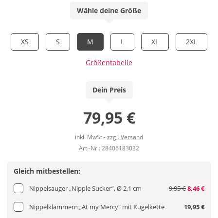
Wähle deine Größe
XS
S
M
L
XL
2XL
Größentabelle
Dein Preis
79,95 €
inkl. MwSt.-
zzgl. Versand
Art.-Nr.: 28406183032
Gleich mitbestellen:
Nippelsauger „Nipple Sucker“, Ø 2,1 cm
9,95 €
8,46 €
Nippelklammern „At my Mercy“ mit Kugelkette
19,95 €