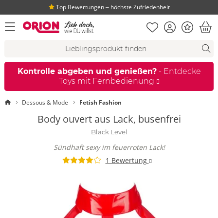
Top Bewertungen ‒ höchste Zufriedenheit
Merkliste
Konto
Bonus
Menü öffnen
War
Suchvorschläge
Suche
Fi
Kontrolle abgeben und genießen?
- Entdecke
Toys mit Fernbedienung
Startseite
Dessous & Mode
Fetish Fashion
Body ouvert aus Lack, busenfrei
Black Level
Sündhaft sexy im feuerroten Lack!
1 Bewertung