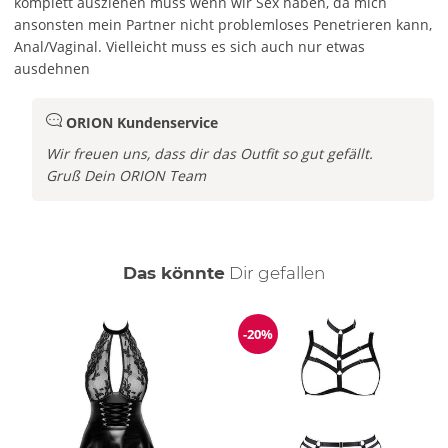
komplett ausziehen muss wenn wir Sex haben, da mich
ansonsten mein Partner nicht problemloses Penetrieren kann,
Anal/Vaginal. Vielleicht muss es sich auch nur etwas
ausdehnen
ORION Kundenservice
Wir freuen uns, dass dir das Outfit so gut gefällt.
Gruß Dein ORION Team
auch
Das könnte
Dir
gefallen
-20%
Reduzierung