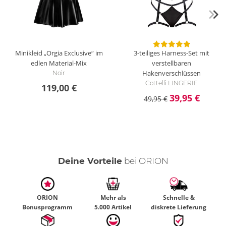
Minikleid „Orgia Exclusive“ im
3-teiliges Harness-Set mit
edlen Material-Mix
verstellbaren
Hakenverschlüssen
Noir
Cottelli LINGERIE
119,00 €
39,95 €
49,95 €
Deine Vorteile
bei ORION
ORION
Mehr als
Schnelle &
Bonusprogramm
5.000 Artikel
diskrete Lieferung