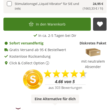
Stimulationsgel „Liquid Vibrator“ für SIE und
24,95 €
IHN
(1663,33 € / 1l)
In den Warenkorb
Auf
In ca. 2-5 Tagen bei Dir
Sofort versandfertig
Diskretes Paket
Gratis Versand ab 95 € Bestellwert
Kostenlose Rücksendung
mit neutralem
Click & Collect Option
Absender
Eine
Alternative
für dich