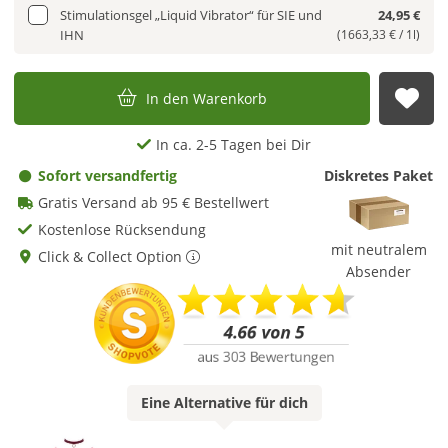
Stimulationsgel „Liquid Vibrator“ für SIE und
24,95 €
IHN
(1663,33 € / 1l)
In den Warenkorb
Auf
In ca. 2-5 Tagen bei Dir
Sofort versandfertig
Diskretes Paket
Gratis Versand ab 95 € Bestellwert
Kostenlose Rücksendung
mit neutralem
Click & Collect Option
Absender
Eine
Alternative
für dich