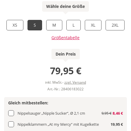
Wähle deine Größe
XS
S
M
L
XL
2XL
Größentabelle
Dein Preis
79,95 €
inkl. MwSt.-
zzgl. Versand
Art.-Nr.: 28406183022
Gleich mitbestellen:
Nippelsauger „Nipple Sucker“, Ø 2,1 cm
9,95 €
8,46 €
Nippelklammern „At my Mercy“ mit Kugelkette
19,95 €