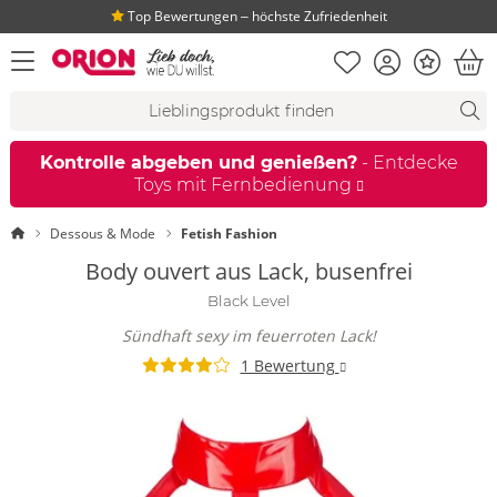
Top Bewertungen ‒ höchste Zufriedenheit
Merkliste
Konto
Bonus
Menü öffnen
War
Suchvorschläge
Suche
Fi
Kontrolle abgeben und genießen?
- Entdecke
Toys mit Fernbedienung
Startseite
Dessous & Mode
Fetish Fashion
Body ouvert aus Lack, busenfrei
Black Level
Sündhaft sexy im feuerroten Lack!
1 Bewertung