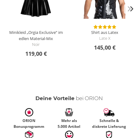
Minikleid „Orgia Exclusive“ im
Shirt aus Latex
edlen Material-Mix
Late X
Noir
145,00 €
119,00 €
Deine Vorteile
bei ORION
ORION
Mehr als
Schnelle &
Bonusprogramm
5.000 Artikel
diskrete Lieferung