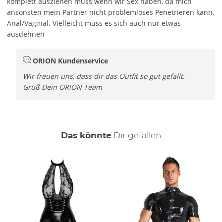
komplett ausziehen muss wenn wir Sex haben, da mich
ansonsten mein Partner nicht problemloses Penetrieren kann,
Anal/Vaginal. Vielleicht muss es sich auch nur etwas
ausdehnen
ORION Kundenservice
Wir freuen uns, dass dir das Outfit so gut gefällt.
Gruß Dein ORION Team
auch
Das könnte
Dir
gefallen