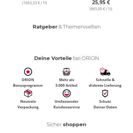
25,95 €
(1663,33 € / 1l)
(865,00 € / 1l)
Mehr Lust, weniger Druck - Tipps gegen
Ratgeber
& Themenwelten
Erektionsstörungen
Deine Vorteile
bei ORION
ORION
Mehr als
Schnelle &
Bonusprogramm
5.000 Artikel
diskrete Lieferung
Neutrale
Umfassender
Schutz
Verpackung
Kundenservice
Deiner Daten
Sicher
shoppen