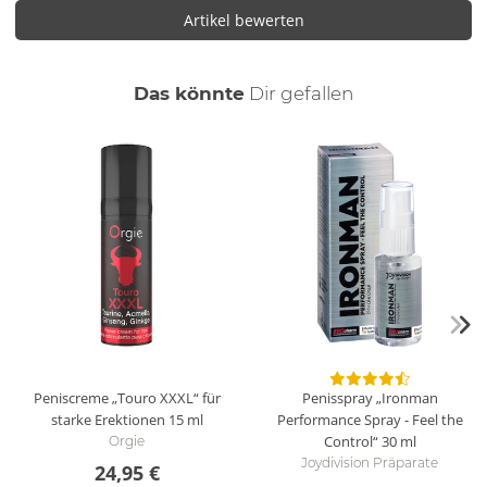
Artikel bewerten
auch
Das könnte
Dir
gefallen
Peniscreme „Touro XXXL“ für
Penisspray „Ironman
starke Erektionen
15 ml
Performance Spray - Feel the
Control“
30 ml
Orgie
Joydivision Präparate
24,95 €