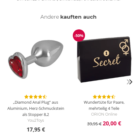
Andere
kauften auch
-50%
Reduzierung
„Diamond Anal Plug“ aus
Wundertüte für Paare,
Aluminium, Herz-Schmuckstein
mehrteilig
4 Teile
als Stopper
8,2
ORION Online
You2Toys
20,00 €
39,95 €
17,95 €