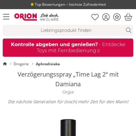
Top Bewertungen ‒ höchste Zufriedenheit
Merkliste
Konto
Bonus
Menü öffnen
War
Suchvorschläge
Suche
Fi
Kontrolle abgeben und genießen?
- Entdecke
Toys mit Fernbedienung
Startseite
Drogerie
Aphrodisiaka
Verzögerungsspray „Time Lag 2“ mit
Damiana
Orgie
Die nächste Generation für (noch) mehr Zeit für den Mann!