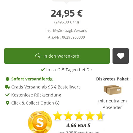
24,95 €
(2495,00 € / 1l)
inkl. MwSt.-
zzgl. Versand
Art.-Nr.: 06295960000
In den Warenkorb
Auf
In ca. 2-5 Tagen bei Dir
Sofort versandfertig
Diskretes Paket
Gratis Versand ab 95 € Bestellwert
Kostenlose Rücksendung
mit neutralem
Click & Collect Option
Absender