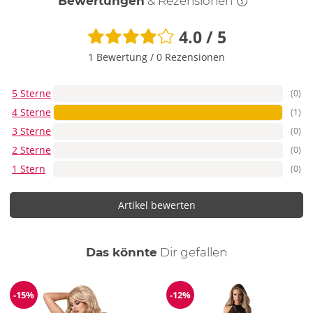
Bewertungen
& Rezensionen
4.0 / 5
1 Bewertung
/
0 Rezensionen
5 Sterne
(0)
4 Sterne
(1)
3 Sterne
(0)
2 Sterne
(0)
1 Stern
(0)
Artikel bewerten
auch
Das könnte
Dir
gefallen
-15%
-12%
Reduzierung
Reduzierung