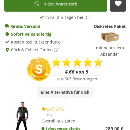
In den Warenkorb
Auf
In ca. 2-5 Tagen bei Dir
Gratis Versand
Diskretes Paket
Sofort versandfertig
Kostenlose Rücksendung
mit neutralem
Click & Collect Option
Absender
Eine
Alternative
für dich
Late X
Overall aus Latex
289,00 €
Sofort versandfertig