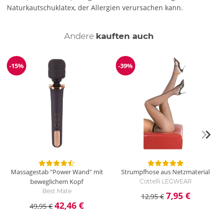
Naturkautschuklatex, der Allergien verursachen kann.
Andere
kauften auch
-15%
-39%
Reduzierung
Reduzierung
Massagestab "Power Wand" mit
Strumpfhose aus Netzmaterial
beweglichem Kopf
Cottelli LEGWEAR
Best Mate
7,95 €
12,95 €
42,46 €
49,95 €