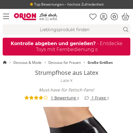
Top Bewertungen ‒ höchste Zufriedenheit
Merkliste
Konto
Bonus
Menü öffnen
War
Suchvorschläge
Suche
Fi
Kontrolle abgeben und genießen?
- Entdecke
Toys mit Fernbedienung
Startseite
Dessous & Mode
Dessous für Frauen
Große Größen
Strumpfhose aus Latex
Late X
Must-have für Fetisch-Fans!
1 Bewertung
1 Frage