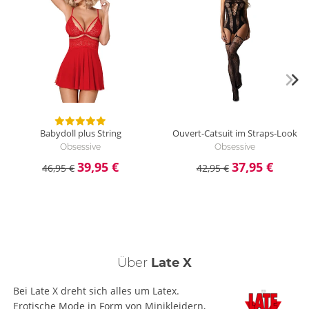
Babydoll plus String
Ouvert-Catsuit im Straps-Look
Obsessive
Obsessive
39,95 €
37,95 €
46,95 €
42,95 €
Über
Late X
Bei Late X dreht sich alles um Latex.
Erotische Mode in Form von Minikleidern,