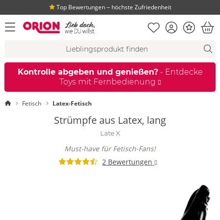
Top Bewertungen ‒ höchste Zufriedenheit
Merkliste
Konto
Bonus
Menü öffnen
War
Suchvorschläge
Suche
Fi
Kontrolle abgeben und genießen?
- Entdecke
Toys mit Fernbedienung
Startseite
Fetisch
Latex-Fetisch
Strümpfe aus Latex, lang
Late X
Must-have für Fetisch-Fans!
2 Bewertungen