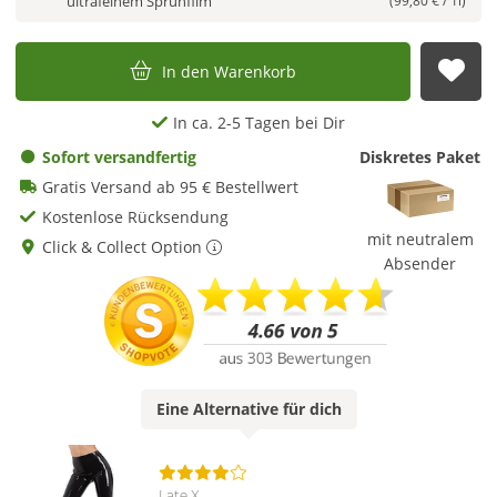
ultrafeinem Sprühfilm
(99,80 € / 1l)
In den Warenkorb
Auf
In ca. 2-5 Tagen bei Dir
Sofort versandfertig
Diskretes Paket
Gratis Versand ab 95 € Bestellwert
Kostenlose Rücksendung
mit neutralem
Click & Collect Option
Absender
Eine
Alternative
für dich
Late X