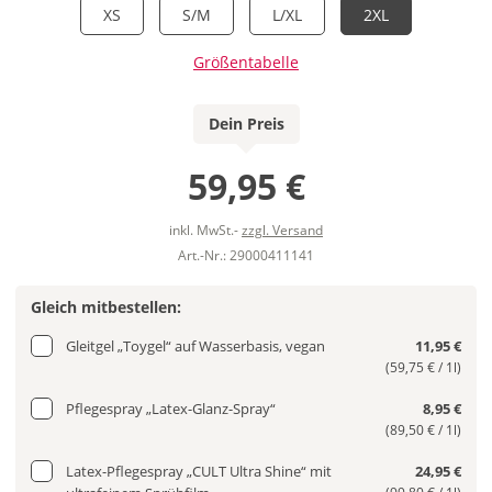
XS
S/M
L/XL
2XL
Größentabelle
Dein Preis
59,95 €
inkl. MwSt.-
zzgl. Versand
Art.-Nr.: 29000411141
Gleich mitbestellen:
Gleitgel „Toygel“ auf Wasserbasis, vegan
11,95 €
(59,75 € / 1l)
Pflegespray „Latex-Glanz-Spray“
8,95 €
(89,50 € / 1l)
Latex-Pflegespray „CULT Ultra Shine“ mit
24,95 €