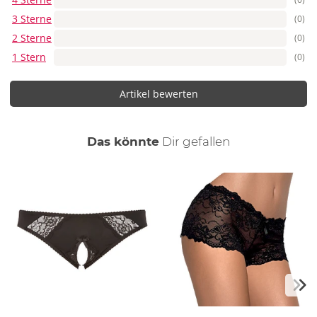
3 Sterne
(0)
2 Sterne
(0)
1 Stern
(0)
Artikel bewerten
auch
Das könnte
Dir
gefallen