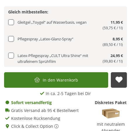
Gleich mitbestellen:
Gleitgel „Toygel“ auf Wasserbasis, vegan
11,95 €
(59,75 € / 1l)
Pflegespray „Latex-Glanz-Spray“
8,95 €
(89,50 € / 1l)
Latex-Pflegespray „CULT Ultra Shine“ mit
24,95 €
ultrafeinem Sprühfilm
(99,80 € / 1l)
In den Warenkorb
Auf
In ca. 2-5 Tagen bei Dir
Sofort versandfertig
Diskretes Paket
Gratis Versand ab 95 € Bestellwert
Kostenlose Rücksendung
mit neutralem
Click & Collect Option
Absender