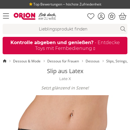
Top Bewertungen ‒ höchste Zufriedenheit
Merkliste
Konto
Bonus
Menü öffnen
War
Suchvorschläge
Suche
Fi
Kontrolle abgeben und genießen?
- Entdecke
Toys mit Fernbedienung
Startseite
Dessous & Mode
Dessous für Frauen
Dessous
Slips, Strings,
Slip aus Latex
Late X
Setzt glänzend in Szene!