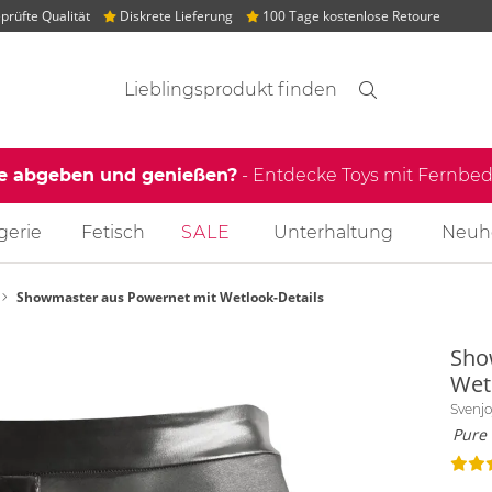
rüfte Qualität
Diskrete Lieferung
100 Tage kostenlose Retoure
Suchvorschläge
Suche
Finden
le abgeben und genießen?
- Entdecke Toys mit Fernb
gerie
Fetisch
SALE
Unterhaltung
Neuh
Showmaster aus Powernet mit Wetlook-Details
Sho
Wet
Svenj
Pure 