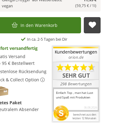
vegan
(59,75 € / 1l)
In den Warenkorb
Auf die Merkl
In ca. 2-5 Tagen bei Dir
fort versandfertig
atis Versand
 95 € Bestellwert
stenlose Rücksendung
ick & Collect Option
etes Paket
eutralem Absender