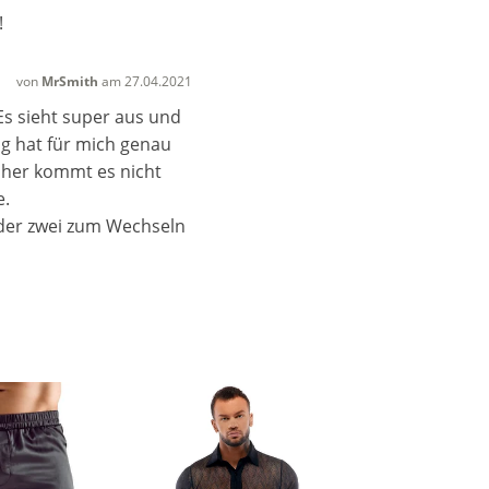
!
von
MrSmith
am 27.04.2021
Es sieht super aus und
ng hat für mich genau
Daher kommt es nicht
e.
oder zwei zum Wechseln