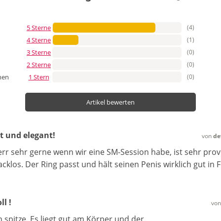
5 Sterne
(4)
4 Sterne
(1)
3 Sterne
(0)
2 Sterne
(0)
1 Stern
(0)
nen
Artikel bewerten
t und elegant!
von
de
rr sehr gerne wenn wir eine SM-Session habe, ist sehr prov
klos. Der Ring passt und hält seinen Penis wirklich gut in 
ll !
vo
 spitze. Es liegt gut am Körper und der