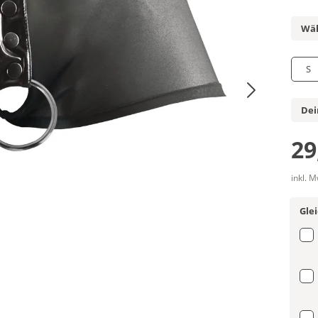
Wäh
S
Dei
29
inkl. 
Gle