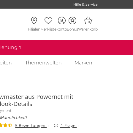
Hilfe & Service
Filialen
Merkliste
Konto
Bonus
Warenkorb
edienung
eiten
Themenwelten
Marken
wmaster aus Powernet mit
look-Details
oyment
Männlichkeit!
5 Bewertungen
1 Frage