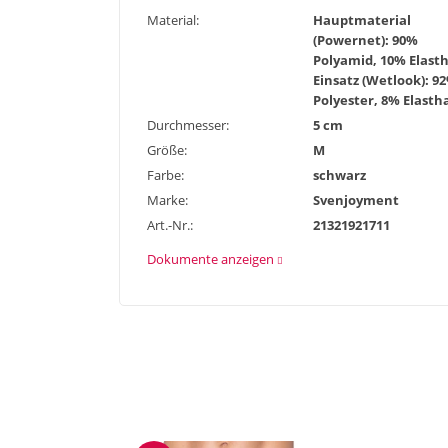
Material:
Hauptmaterial
(Powernet): 90%
Polyamid, 10% Elast
Einsatz (Wetlook): 9
Polyester, 8% Elasth
Durchmesser:
5 cm
Größe:
M
Farbe:
schwarz
Marke:
Svenjoyment
Art.-Nr.:
21321921711
Dokumente anzeigen