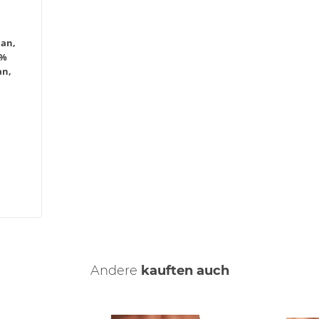
han,
2%
an,
Andere
kauften auch