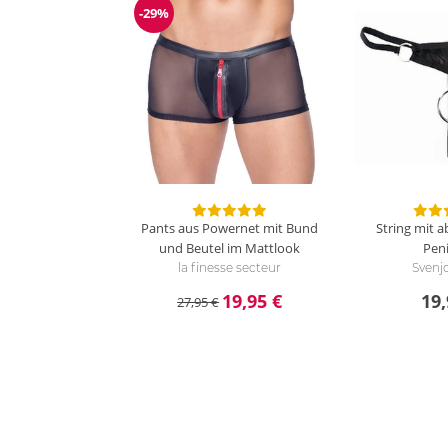
-29%
Reduzierung
Pants aus Powernet mit Bund
String mit 
und Beutel im Mattlook
Peni
la finesse secteur
Svenj
19,95 €
19,
27,95 €