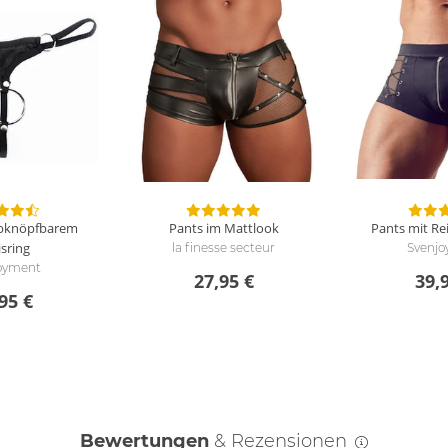
abknöpfbarem
Pants im Mattlook
Pants mit Re
sring
la finesse secteur
Svenj
oyment
27,95 €
39,
95 €
Bewertungen
& Rezensionen