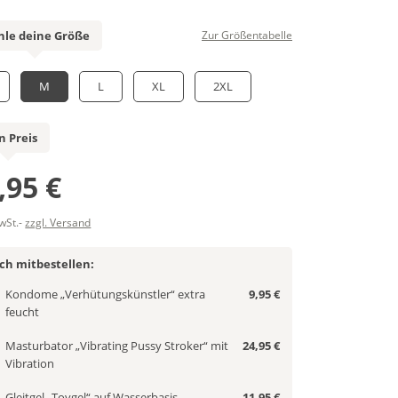
le deine Größe
Zur Größentabelle
M
L
XL
2XL
n Preis
,95 €
MwSt.-
zzgl. Versand
ich mitbestellen:
Kondome „Verhütungskünstler“ extra
9,95 €
feucht
Masturbator „Vibrating Pussy Stroker“ mit
24,95 €
Vibration
Gleitgel „Toygel“ auf Wasserbasis,
11,95 €