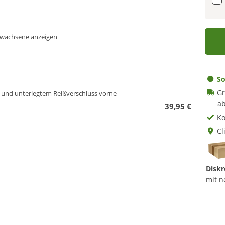
Erwachsene anzeigen
So
Gr
 und unterlegtem Reißverschluss vorne
ab
39,95 €
Ko
Cl
Diskr
mit n