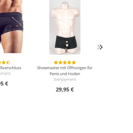
ißverschluss
Showmaster mit Öffnungen für
Penis und Hoden
oyment
Svenjoyment
95 €
29,95 €