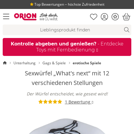
Top Bewertungen ‒ höchste Zufriedenheit
Merkliste
Konto
Bonus
Menü öffnen
War
Suchvorschläge
Suche
Fi
Kontrolle abgeben und genießen?
- Entdecke
Toys mit Fernbedienung
Startseite
Unterhaltung
Gags & Spiele
erotische Spiele
Sexwürfel „What's next“ mit 12
verschiedenen Stellungen
Der Würfel entscheidet, wie gesext wird!
1 Bewertung