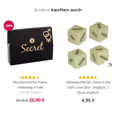
Andere
kauften auch
-50%
Reduzierung
Wundertüte für Paare,
Liebeswürfel-Set „Glow in the
mehrteilig
4 Teile
Dark Love Dice“, englisch, 2
Stück
englisch
ORION Online
20,00 €
4,95 €
39,95 €