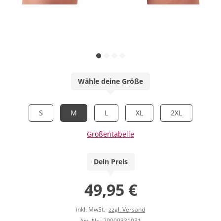
Wähle deine Größe
S
M
L
XL
2XL
Größentabelle
Dein Preis
49,95 €
inkl. MwSt.-
zzgl. Versand
Art.-Nr.: 29000331031