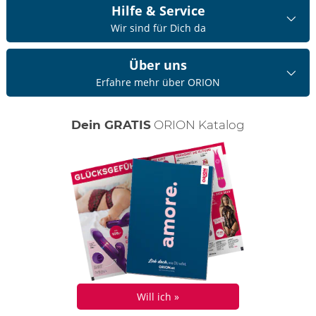
Hilfe & Service
Wir sind für Dich da
Über uns
Erfahre mehr über ORION
Dein GRATIS
ORION Katalog
Will ich »