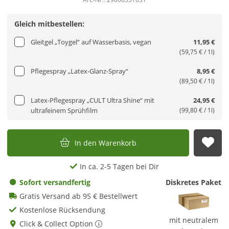
Gleich mitbestellen:
Gleitgel „Toygel“ auf Wasserbasis, vegan
11,95 €
(59,75 € / 1l)
Pflegespray „Latex-Glanz-Spray“
8,95 €
(89,50 € / 1l)
Latex-Pflegespray „CULT Ultra Shine“ mit
24,95 €
ultrafeinem Sprühfilm
(99,80 € / 1l)
In den Warenkorb
Auf
In ca. 2-5 Tagen bei Dir
Sofort versandfertig
Diskretes Paket
Gratis Versand ab 95 € Bestellwert
Kostenlose Rücksendung
mit neutralem
Click & Collect Option