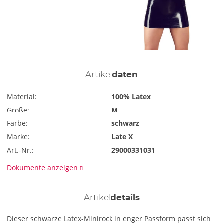
Artikel
daten
Material:
100% Latex
Größe:
M
Farbe:
schwarz
Marke:
Late X
Art.-Nr.:
29000331031
Dokumente anzeigen
Artikel
details
Dieser schwarze Latex-Minirock in enger Passform passt sich