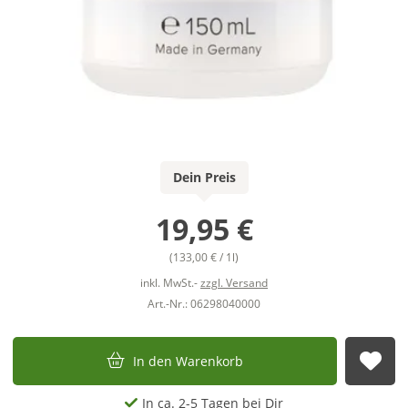
Dein Preis
19,95 €
(133,00 € / 1l)
inkl. MwSt.-
zzgl. Versand
Art.-Nr.: 06298040000
In den Warenkorb
Auf
In ca. 2-5 Tagen bei Dir