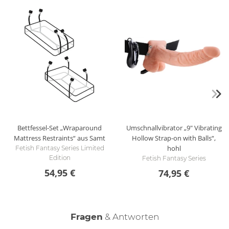
Bettfessel-Set „Wraparound
Umschnallvibrator „9" Vibrating
Mattress Restraints“ aus Samt
Hollow Strap-on with Balls“,
hohl
Fetish Fantasy Series Limited
Edition
Fetish Fantasy Series
54,95 €
74,95 €
Fragen
& Antworten