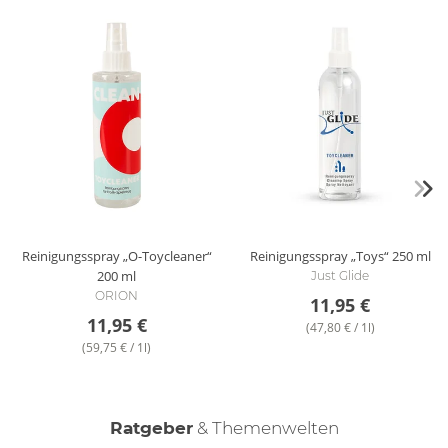
Reinigungsspray „O-Toycleaner“
Reinigungsspray „Toys“
250 ml
200 ml
Just Glide
ORION
11,95 €
11,95 €
(47,80 € / 1l)
(59,75 € / 1l)
Ratgeber
& Themenwelten
Keep it clean - Sextoys reinigen