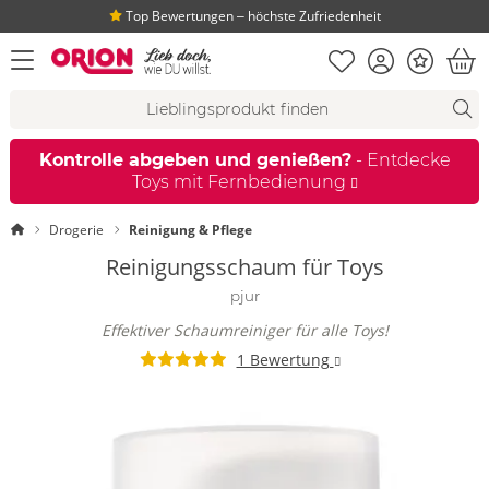
Top Bewertungen ‒ höchste Zufriedenheit
Merkliste
Konto
Bonus
Menü öffnen
War
Suchvorschläge
Suche
Fi
Kontrolle abgeben und genießen?
- Entdecke
Toys mit Fernbedienung
Startseite
Drogerie
Reinigung & Pflege
Reinigungsschaum für Toys
pjur
Effektiver Schaumreiniger für alle Toys!
1 Bewertung