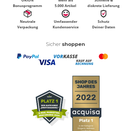
ORION
Mehr als
Schnelle &
Bonusprogramm
5.000 Artikel
diskrete Lieferung
Neutrale
Umfassender
Schutz
Verpackung
Kundenservice
Deiner Daten
Sicher
shoppen