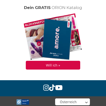
Dein GRATIS
ORION Katalog
Will ich »
instagram
tiktok
youtube
Wähle deinen Shop