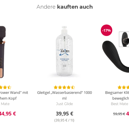
Andere
kauften auch
-17%
ng
Reduzierun
Power Wand" mit
Gleitgel „Wasserbasierend“
1000
Biegsamer Kli
chem Kopf
ml
beweglic
 Mate
Just Glide
Best Mat
44,95 €
39,95 €
4
59,95 €
(39,95 € / 1l)