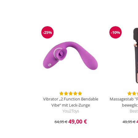
-25%
-10%
Reduzierung
Reduzieru
Vibrator „2 Function Bendable
Massagestab "
Vibe“ mit Leck-Zunge
bewegli
You2Toys
Best
49,00 €
64,95 €
49,95 €