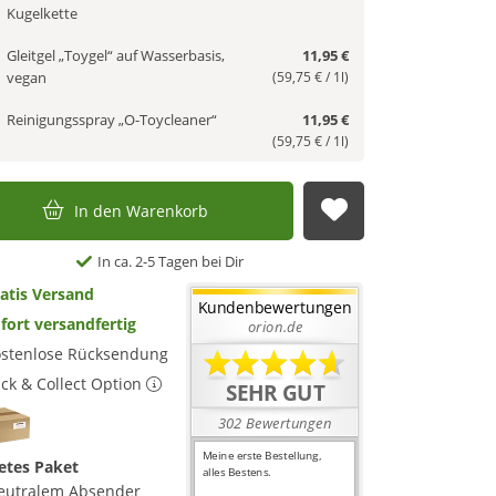
Kugelkette
Gleitgel „Toygel“ auf Wasserbasis,
11,95 €
vegan
(59,75 € / 1l)
Reinigungsspray „O-Toycleaner“
11,95 €
(59,75 € / 1l)
In den Warenkorb
Auf die Merkl
In ca. 2-5 Tagen bei Dir
atis Versand
fort versandfertig
stenlose Rücksendung
ick & Collect Option
etes Paket
eutralem Absender