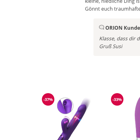
kleine, niedliche Ding 
Gönnt euch traumhafte
ORION Kunden
Klasse, dass dir d
Gruß Susi
-37%
-33%
Reduzierung
Reduzieru