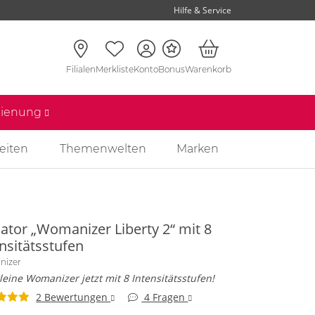
Hilfe & Service
Filialen
Merkliste
Konto
Bonus
Warenkorb
edienung
eiten
Themenwelten
Marken
sator „Womanizer Liberty 2“ mit 8
nsitätsstufen
nizer
leine Womanizer jetzt mit 8 Intensitätsstufen!
2 Bewertungen
4 Fragen