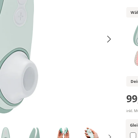
Wäh
Dei
99
inkl. 
Gle