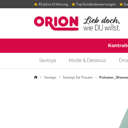
40 Jahre Erfahrung
Top Kundenbewertungen
Gep
Kontrol
Sextoys
Mode & Dessous
Dro
Startseite
Sextoys
Sextoys für Frauen
Pulsator „Womani