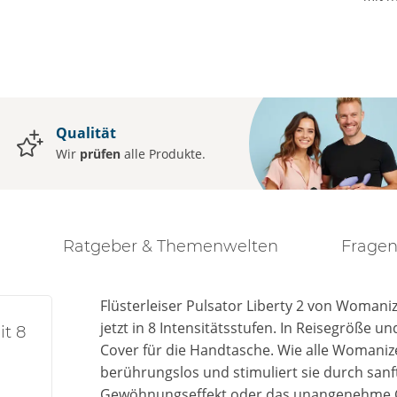
Qualität
Wir
prüfen
alle Produkte.
Ratgeber & Themenwelten
Fragen
Flüsterleiser Pulsator Liberty 2 von Womani
jetzt in 8 Intensitätsstufen. In Reisegröße 
it 8
Cover für die Handtasche. Wie alle Womanizer
berührungslos und stimuliert sie durch san
Gewöhnungseffekt oder das unangenehme Ge