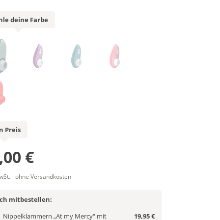
le deine Farbe
n Preis
,00 €
MwSt. - ohne Versandkosten
ich mitbestellen:
Nippelklammern „At my Mercy“ mit
19,95 €