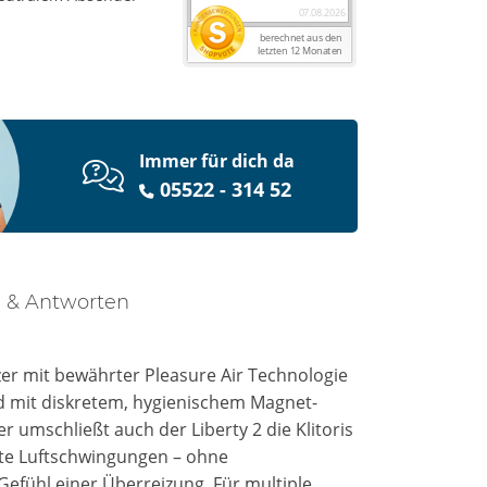
Immer für dich da
05522 - 314 52
 & Antworten
zer mit bewährter Pleasure Air Technologie
und mit diskretem, hygienischem Magnet-
 umschließt auch der Liberty 2 die Klitoris
fte Luftschwingungen – ohne
fühl einer Überreizung. Für multiple