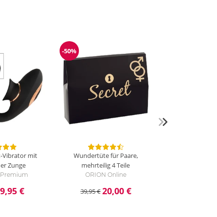
-50%
g
Reduzierung
t-Vibrator mit
Wundertüte für Paare,
her Zunge
mehrteilig
4 Teile
e Premium
ORION Online
9,95 €
20,00 €
39,95 €