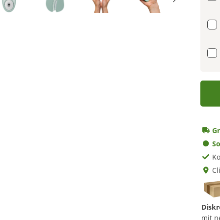
Gr
So
Ko
Cl
Diskr
mit n