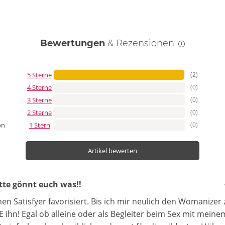
Bewertungen
& Rezensionen
5 Sterne
(2)
4 Sterne
(0)
3 Sterne
(0)
2 Sterne
(0)
1 Stern
(0)
on
Artikel bewerten
itte gönnt euch was!!
n Satisfyer favorisiert. Bis ich mir neulich den Womanizer
EBE ihn! Egal ob alleine oder als Begleiter beim Sex mit meine