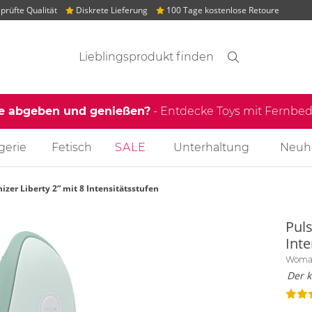
rüfte Qualität
Diskrete Lieferung
100 Tage kostenlose Retoure
Suchvorschläge
Suche
Finden
le abgeben und genießen?
- Entdecke Toys mit Fernb
gerie
Fetisch
SALE
Unterhaltung
Neuh
zer Liberty 2“ mit 8 Intensitätsstufen
Pul
Inte
Woma
Der k