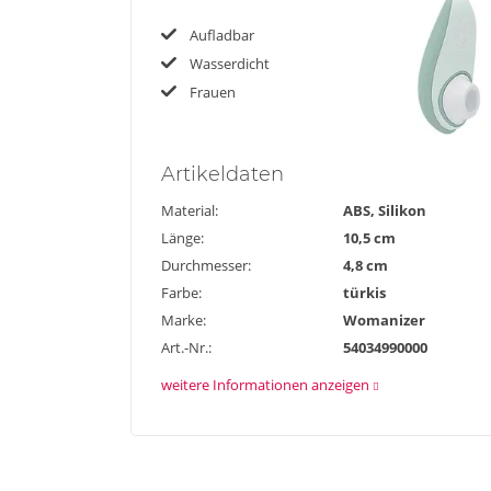
Aufladbar
Wasserdicht
Frauen
Artikel
daten
Material:
ABS, Silikon
Länge:
10,5 cm
Durchmesser:
4,8 cm
Farbe:
türkis
Marke:
Womanizer
Art.-Nr.:
54034990000
weitere Informationen anzeigen