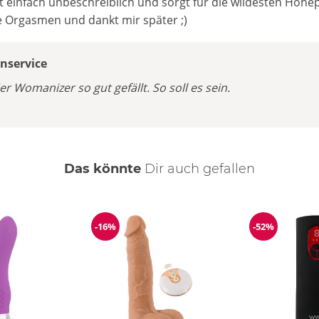
ist einfach unbeschreiblich und sorgt für die wildesten Höhe
 Orgasmen und dankt mir später ;)
service
er Womanizer so gut gefällt. So soll es sein.
Das könnte
Dir
auch
gefallen
-16%
-52%
ng
Reduzierung
Reduzierun