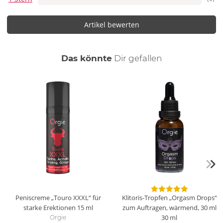
Artikel bewerten
auch
Das könnte
Dir
gefallen
Peniscreme „Touro XXXL“ für
Klitoris-Tropfen „Orgasm Drops“
starke Erektionen
15 ml
zum Auftragen, wärmend, 30 ml
30 ml
Orgie