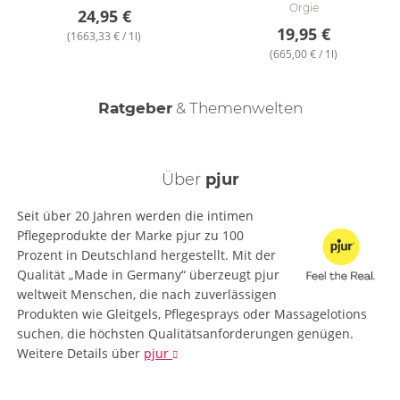
Orgie
24,95 €
19,95 €
(1663,33 € / 1l)
(665,00 € / 1l)
Mehr Lust, weniger Druck - Tipps gegen
Ratgeber
& Themenwelten
Erektionsstörungen
Über
pjur
Seit über 20 Jahren werden die intimen
Pflegeprodukte der Marke pjur zu 100
Prozent in Deutschland hergestellt. Mit der
Qualität „Made in Germany“ überzeugt pjur
weltweit Menschen, die nach zuverlässigen
Produkten wie Gleitgels, Pflegesprays oder Massagelotions
suchen, die höchsten Qualitätsanforderungen genügen.
Weitere Details
über
pjur