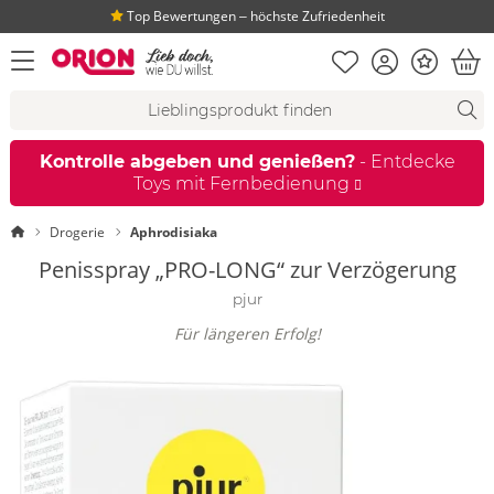
Top Bewertungen ‒ höchste Zufriedenheit
Merkliste
Konto
Bonus
Menü öffnen
War
Suchvorschläge
Suche
Fi
Kontrolle abgeben und genießen?
- Entdecke
Toys mit Fernbedienung
Startseite
Drogerie
Aphrodisiaka
Penisspray „PRO-LONG“ zur Verzögerung
pjur
Für längeren Erfolg!