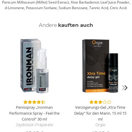
Panicum Milliaceum (Millet) Seed Extract, Aloe Barbadensis Leaf Juice Powder,
d-Limonene, Potassium Sorbate, Sodium Benzoate, Tannic Acid, Citric Acid.
Andere
kauften auch
Penisspray „Ironman
Verzögerungs-Gel „Xtra Time
Performance Spray - Feel the
Delay“ für den Mann, 15 ml
15
Control“
30 ml
ml
Joydivision Präparate
Orgie