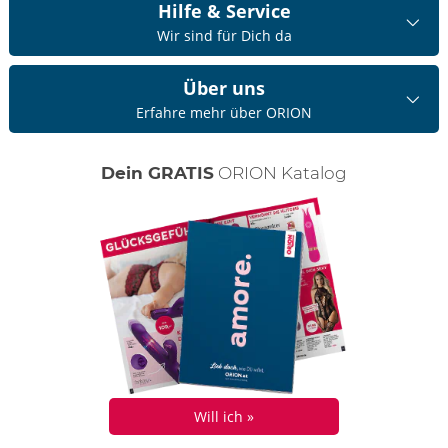
Hilfe & Service
Wir sind für Dich da
Über uns
Erfahre mehr über ORION
Dein GRATIS
ORION Katalog
Will ich »