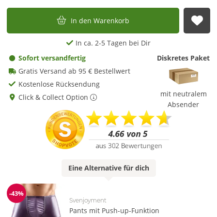
In den Warenkorb
Auf
In ca. 2-5 Tagen bei Dir
Sofort versandfertig
Diskretes Paket
Gratis Versand ab 95 € Bestellwert
Kostenlose Rücksendung
mit neutralem
Click & Collect Option
Absender
Eine
Alternative
für dich
-43%
Reduzierung
Svenjoyment
Pants mit Push-up-Funktion