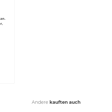
han.
r,
Andere
kauften auch