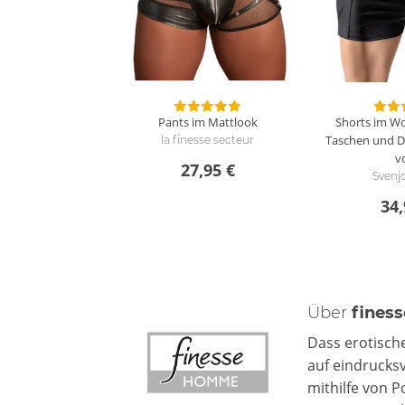
Pants im Mattlook
Shorts im Wo
Taschen und D
la finesse secteur
v
27,95 €
Svenj
34,
Über
fines
Dass erotisch
auf eindrucksv
mithilfe von 