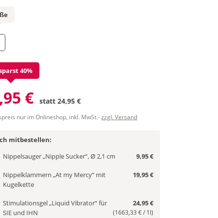
öße
sparst 40%
,95 €
statt
24,95 €
spreis nur im Onlineshop, inkl. MwSt.-
zzgl. Versand
ich mitbestellen:
Nippelsauger „Nipple Sucker“, Ø 2,1 cm
9,95 €
Nippelklammern „At my Mercy“ mit
19,95 €
Kugelkette
Stimulationsgel „Liquid Vibrator“ für
24,95 €
SIE und IHN
(1663,33 € / 1l)