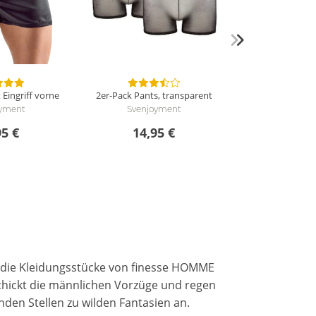
 Eingriff vorne
2er-Pack Pants, transparent
oyment
Svenjoyment
95 €
14,95 €
n die Kleidungsstücke von finesse HOMME
eschickt die männlichen Vorzüge und regen
den Stellen zu wilden Fantasien an.