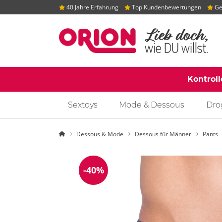
40 Jahre Erfahrung
Top Kundenbewertungen
Gep
Kontrol
Sextoys
Mode & Dessous
Dro
Startseite
Dessous & Mode
Dessous für Männer
Pants
-40%
Reduzierung