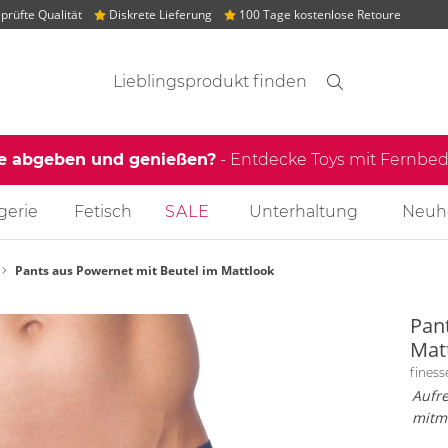
rüfte Qualität
Diskrete Lieferung
100 Tage kostenlose Retoure
Suchvorschläge
Suche
Finden
le abgeben und genießen?
- Entdecke Toys mit Fernb
gerie
Fetisch
SALE
Unterhaltung
Neuh
Pants aus Powernet mit Beutel im Mattlook
Pan
Mat
fines
Aufr
mitm