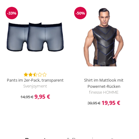
-33%
-50%
Reduzierung
Reduzierung
Pants im 2er-Pack, transparent
Shirt im Mattlook mit
Powernet-Rücken
Svenjoyment
finesse HOMME
9,95 €
14,95 €
19,95 €
39,95 €