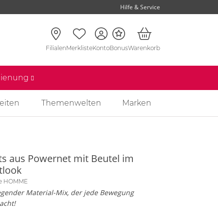
Hilfe & Service
Filialen
Merkliste
Konto
Bonus
Warenkorb
edienung
eiten
Themenwelten
Marken
ts aus Powernet mit Beutel im
tlook
se HOMME
egender Material-Mix, der jede Bewegung
acht!