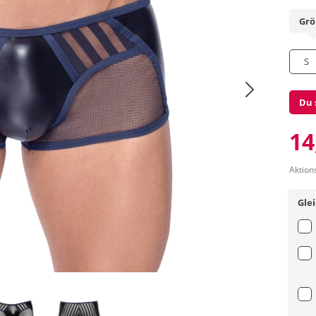
Gr
S
Du 
14
Aktion
Gle