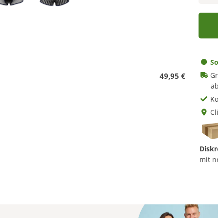
So
Gr
49,95 €
ab
Ko
Cl
Diskr
mit n