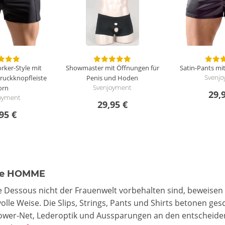
rker-Style mit
Showmaster mit Öffnungen für
Satin-Pants mit
ruckknopfleiste
Penis und Hoden
Svenj
orn
Svenjoyment
29,
oyment
29,95 €
95 €
se HOMME
e Dessous nicht der Frauenwelt vorbehalten sind, beweise
olle Weise. Die Slips, Strings, Pants und Shirts betonen g
Power-Net, Lederoptik und Aussparungen an den entscheiden