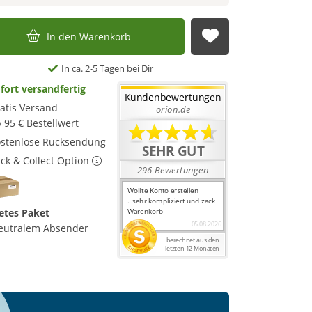
In den Warenkorb
Auf die Merkl
In ca. 2-5 Tagen bei Dir
fort versandfertig
atis Versand
 95 € Bestellwert
stenlose Rücksendung
ick & Collect Option
etes Paket
eutralem Absender