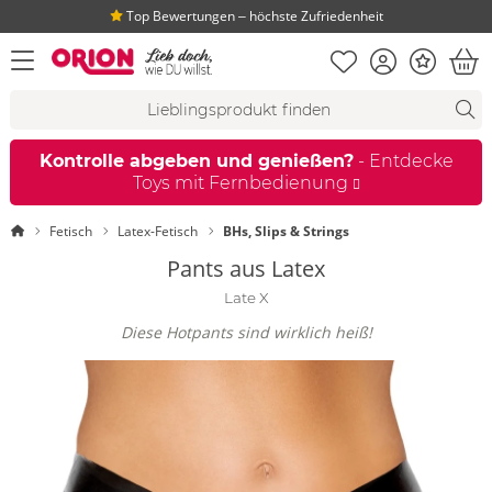
Top Bewertungen ‒ höchste Zufriedenheit
Merkliste
Konto
Bonus
Menü öffnen
War
Suchvorschläge
Suche
Fi
Kontrolle abgeben und genießen?
- Entdecke
Toys mit Fernbedienung
Startseite
Fetisch
Latex-Fetisch
BHs, Slips & Strings
Pants aus Latex
Late X
Diese Hotpants sind wirklich heiß!