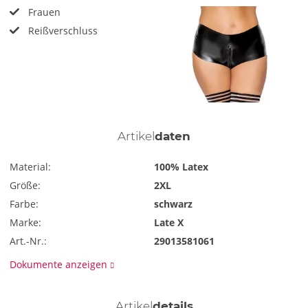
Frauen
Reißverschluss
Artikel
daten
Material:
100% Latex
Größe:
2XL
Farbe:
schwarz
Marke:
Late X
Art.-Nr.:
29013581061
Dokumente anzeigen
Artikel
details