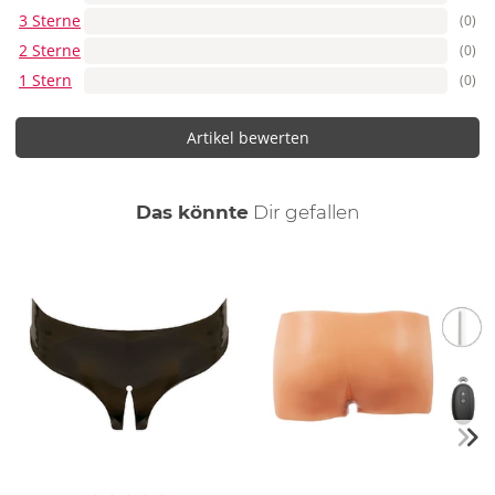
3 Sterne
(0)
2 Sterne
(0)
1 Stern
(0)
Artikel bewerten
auch
Das könnte
Dir
gefallen