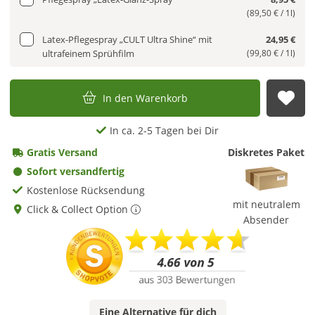
(89,50 € / 1l)
Latex-Pflegespray „CULT Ultra Shine“ mit
24,95 €
ultrafeinem Sprühfilm
(99,80 € / 1l)
In den Warenkorb
Auf
In ca. 2-5 Tagen bei Dir
Gratis Versand
Diskretes Paket
Sofort versandfertig
Kostenlose Rücksendung
mit neutralem
Click & Collect Option
Absender
Eine
Alternative
für dich