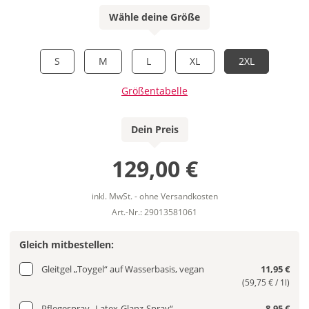
Wähle deine Größe
S
M
L
XL
2XL
Größentabelle
Dein Preis
129,00 €
inkl. MwSt. - ohne Versandkosten
Art.-Nr.: 29013581061
Gleich mitbestellen:
Gleitgel „Toygel“ auf Wasserbasis, vegan
11,95 €
(59,75 € / 1l)
Pflegespray „Latex-Glanz-Spray“
8,95 €