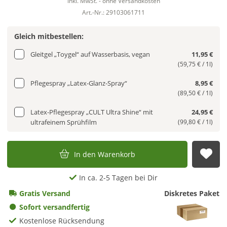
inkl. MwSt. - ohne Versandkosten
Art.-Nr.: 29103061711
Gleich mitbestellen:
Gleitgel „Toygel“ auf Wasserbasis, vegan
11,95 €
(59,75 € / 1l)
Pflegespray „Latex-Glanz-Spray“
8,95 €
(89,50 € / 1l)
Latex-Pflegespray „CULT Ultra Shine“ mit
24,95 €
ultrafeinem Sprühfilm
(99,80 € / 1l)
In den Warenkorb
Auf
In ca. 2-5 Tagen bei Dir
Gratis Versand
Diskretes Paket
Sofort versandfertig
Kostenlose Rücksendung