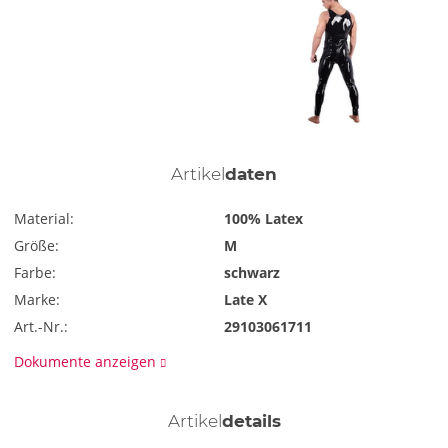
Artikel
daten
Material:
100% Latex
Größe:
M
Farbe:
schwarz
Marke:
Late X
Art.-Nr.:
29103061711
Dokumente anzeigen
Artikel
details