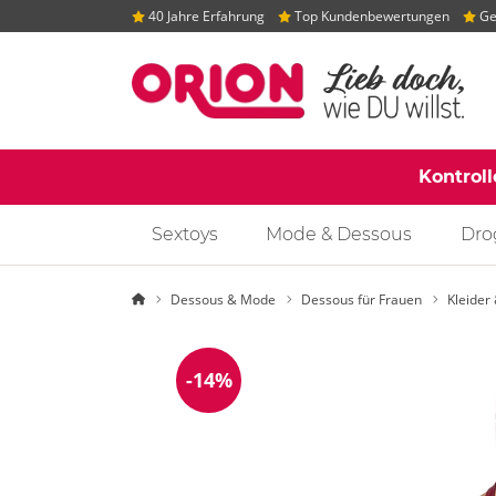
40 Jahre Erfahrung
Top Kundenbewertungen
Gep
Kontrol
Sextoys
Mode & Dessous
Dro
Startseite
Dessous & Mode
Dessous für Frauen
Kleider
-14%
Reduzierung