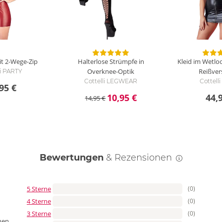
it 2-Wege-Zip
Halterlose Strümpfe in
Kleid im Wetlo
Overknee-Optik
Reißver
li PARTY
Cottelli LEGWEAR
Cottell
95 €
10,95 €
44,
14,95 €
Bewertungen
& Rezensionen
5 Sterne
(0)
4 Sterne
(0)
3 Sterne
(0)
nen