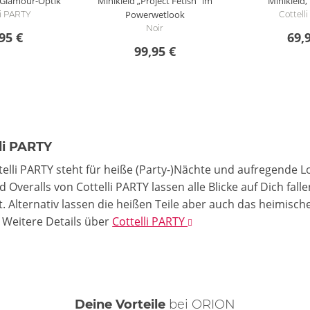
r-Glamour-Optik
Minikleid „Project Fetish“ im
Minikleid,
Powerwetlook
li PARTY
Cottell
Noir
95 €
69,
99,95 €
li PARTY
telli PARTY steht für heiße (Party-)Nächte und aufregende 
d Overalls von Cottelli PARTY lassen alle Blicke auf Dich fa
. Alternativ lassen die heißen Teile aber auch das heimisch
.
Weitere Details
über
Cottelli PARTY
Deine Vorteile
bei ORION