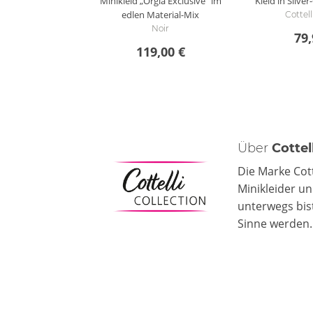
Minikleid „Orgia Exclusive“ im
Kleid in Silve
edlen Material-Mix
Cottel
Noir
79,
119,00 €
Über
Cottel
Die Marke Cot
Minikleider un
unterwegs bist
Sinne werden