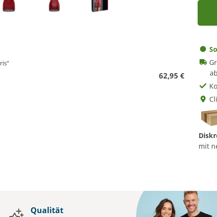
So
Gr
ris“
ab
62,95 €
Ko
Cl
Diskr
mit n
Qualität