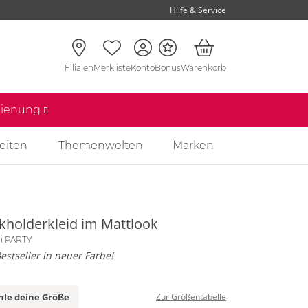
Hilfe & Service
Filialen
Merkliste
Konto
Bonus
Warenkorb
edienung
eiten
Themenwelten
Marken
kholderkleid im Mattlook
li PARTY
estseller in neuer Farbe!
le deine Größe
Zur Größentabelle