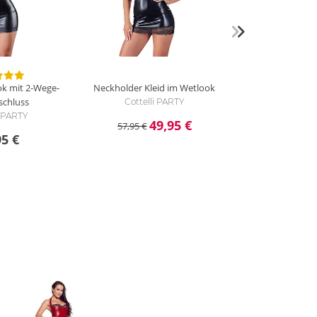
ok mit 2-Wege-
Neckholder Kleid im Wetlook
schluss
Cottelli PARTY
i PARTY
49,95 €
57,95 €
95 €