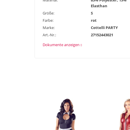
Material:
85% Polyester, 15%
Elasthan
Größe:
S
Farbe:
rot
Marke:
Cottelli PARTY
Art.-Nr.:
27152443021
Dokumente anzeigen