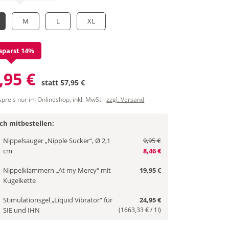
M
L
XL
sparst 14%
,95 €
statt
57,95 €
spreis nur im Onlineshop, inkl. MwSt.-
zzgl. Versand
ich mitbestellen:
Nippelsauger „Nipple Sucker“, Ø 2,1
9,95 €
cm
8,46 €
Nippelklammern „At my Mercy“ mit
19,95 €
Kugelkette
Stimulationsgel „Liquid Vibrator“ für
24,95 €
SIE und IHN
(1663,33 € / 1l)