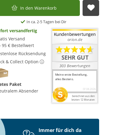
In den Warenkorb
Auf die Merkl
In ca. 2-5 Tagen bei Dir
fort versandfertig
atis Versand
 95 € Bestellwert
stenlose Rücksendung
ick & Collect Option
etes Paket
eutralem Absender
Immer für dich da