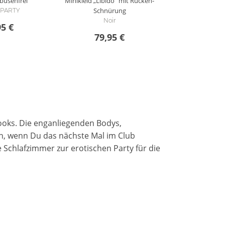
 busenfrei
Minikleid „Libido“ mit Rücken-
Schnürung
i PARTY
Noir
95 €
79,95 €
Looks. Die enganliegenden Bodys,
llen, wenn Du das nächste Mal im Club
e Schlafzimmer zur erotischen Party für die