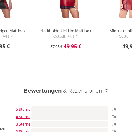
rbigen Mattlook
Neckholderkleid im Mattlook
Minikleid mi
li PARTY
Cottelli PARTY
Cottell
95 €
49,95 €
49,
57,95 €
Bewertungen
& Rezensionen
5 Sterne
(0)
4 Sterne
(0)
3 Sterne
(0)
nen
2 Sterne
(0)