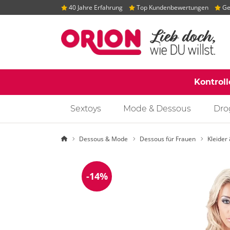
40 Jahre Erfahrung
Top Kundenbewertungen
Gep
Kontrol
Sextoys
Mode & Dessous
Dro
Startseite
Dessous & Mode
Dessous für Frauen
Kleider
-14%
Reduzierung