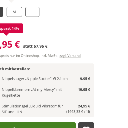
M
L
sparst 14%
,95 €
statt
57,95 €
spreis nur im Onlineshop, inkl. MwSt.-
zzgl. Versand
ich mitbestellen:
Nippelsauger „Nipple Sucker“, Ø 2,1 cm
9,95 €
Nippelklammern „At my Mercy“ mit
19,95 €
Kugelkette
Stimulationsgel „Liquid Vibrator“ für
24,95 €
SIE und IHN
(1663,33 € / 1l)