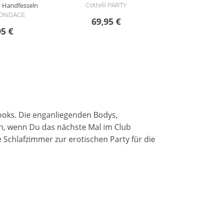
 Handfesseln
Cottelli PARTY
 BONDAGE
69,95 €
95 €
Looks. Die enganliegenden Bodys,
llen, wenn Du das nächste Mal im Club
e Schlafzimmer zur erotischen Party für die