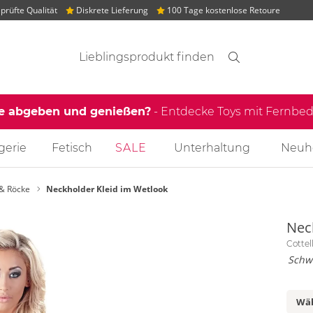
rüfte Qualität
Diskrete Lieferung
100 Tage kostenlose Retoure
Suchvorschläge
Suche
Finden
le abgeben und genießen?
- Entdecke Toys mit Fernb
gerie
Fetisch
SALE
Unterhaltung
Neuh
 & Röcke
Neckholder Kleid im Wetlook
Nec
Cottel
Schw
Wäh