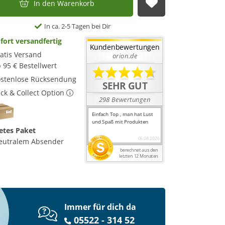
In den Warenkorb
Auf die Merkl
In ca. 2-5 Tagen bei Dir
fort versandfertig
atis Versand
 95 € Bestellwert
stenlose Rücksendung
ick & Collect Option
etes Paket
eutralem Absender
Immer für dich da
05522 - 314 52