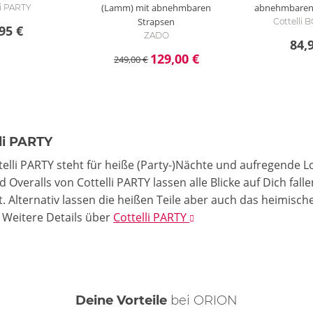
(Lamm) mit abnehmbaren
abnehmbaren
li PARTY
Strapsen
Cottelli
95 €
ZADO
84,
129,00 €
249,00 €
li PARTY
telli PARTY steht für heiße (Party-)Nächte und aufregende 
d Overalls von Cottelli PARTY lassen alle Blicke auf Dich fa
. Alternativ lassen die heißen Teile aber auch das heimisch
.
Weitere Details
über
Cottelli PARTY
Deine Vorteile
bei ORION