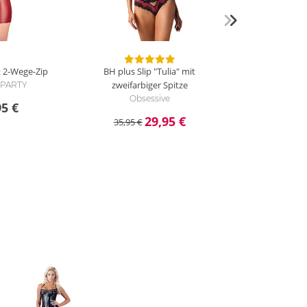
t 2-Wege-Zip
BH plus Slip "Tulia" mit
zweifarbiger Spitze
i PARTY
Obsessive
95 €
29,95 €
35,95 €