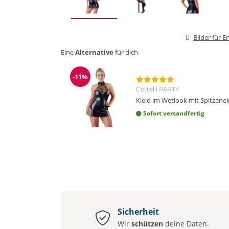
Bilder für 
Eine
Alternative
für dich
-11%
Reduzierung
Cottelli PARTY
Kleid im Wetlook mit Spitzene
Sofort versandfertig
Sicherheit
Wir
schützen
deine Daten.