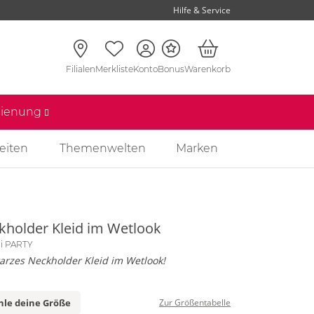
Hilfe & Service
Filialen
Merkliste
Konto
Bonus
Warenkorb
edienung
eiten
Themenwelten
Marken
kholder Kleid im Wetlook
li PARTY
arzes Neckholder Kleid im Wetlook!
le deine Größe
Zur Größentabelle