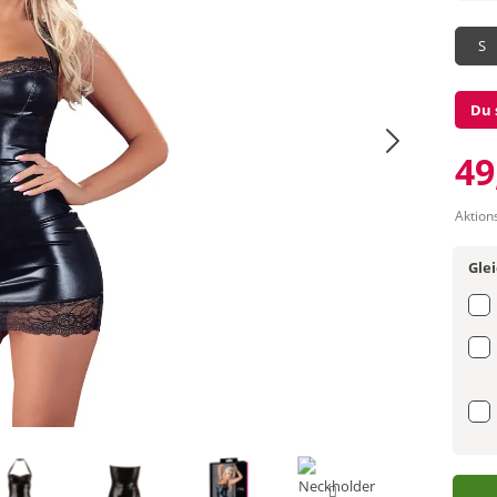
S
Du 
49
Aktion
Gle