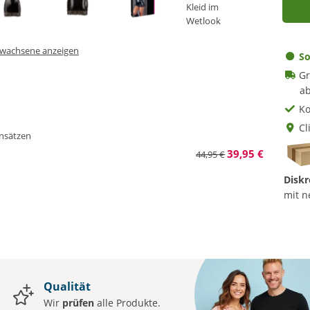
Erwachsene anzeigen
So
Gr
ab
Ko
Cl
insätzen
39,95 €
44,95 €
Diskr
mit n
Qualität
Wir
prüfen
alle Produkte.