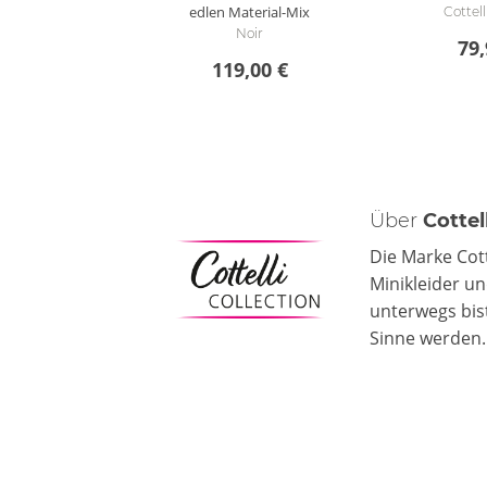
edlen Material-Mix
Cottel
Noir
79,
119,00 €
Über
Cottel
Die Marke Cot
Minikleider un
unterwegs bist
Sinne werden