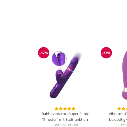
-37%
-33%
Reduzierung
Reduzieru
Rabbitvibrator „Super Sonix
Vibrator „
Thruster“ mit Stoßfunktion
beidseitig
Fantasy For Her
Best