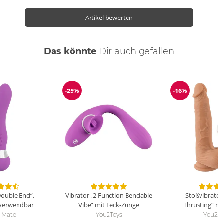
Artikel bewerten
Das könnte
Dir
auch
gefallen
-25%
-16%
ng
Reduzierung
Reduzierun
Double End“,
Vibrator „2 Function Bendable
Stoßvibrat
 verwendbar
Vibe“ mit Leck-Zunge
Thrusting“ 
 Mate
You2Toys
You2