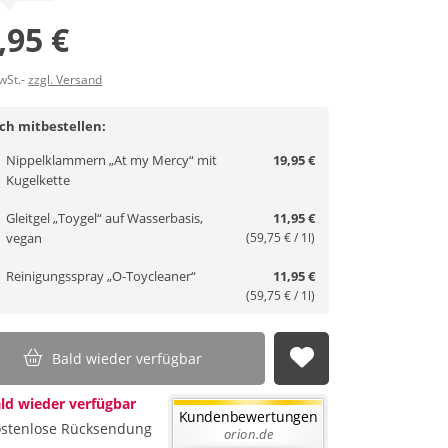
,95 €
MwSt.-
zzgl. Versand
ich mitbestellen:
Nippelklammern „At my Mercy“ mit
19,95 €
Kugelkette
Gleitgel „Toygel“ auf Wasserbasis,
11,95 €
vegan
(59,75 € / 1l)
Reinigungsspray „O-Toycleaner“
11,95 €
(59,75 € / 1l)
Bald wieder verfügbar
Auf die Merkl
ld wieder verfügbar
stenlose Rücksendung