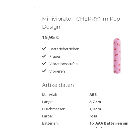
Minivibrator "CHERRY" im Pop-
Design
15,95 €
Batteriebetrieben
Frauen
Vibrationsstufen
Vibrieren
Artikel
daten
Material:
ABS
Länge:
8,7 cm
Durchmesser:
1,9 cm
Farbe:
rosa
Batterien:
1 x AAA
Batterien si