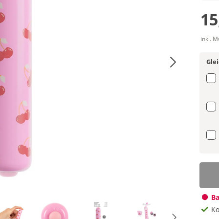
15
inkl. 
Gle
Ba
Ko