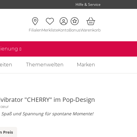
Hilfe & Service
Filialen
Merkliste
Konto
Bonus
Warenkorb
edienung
eiten
Themenwelten
Marken
ivibrator "CHERRY" im Pop-Design
coeur
l, Spaß und Spannung für spontane Momente!
n Preis