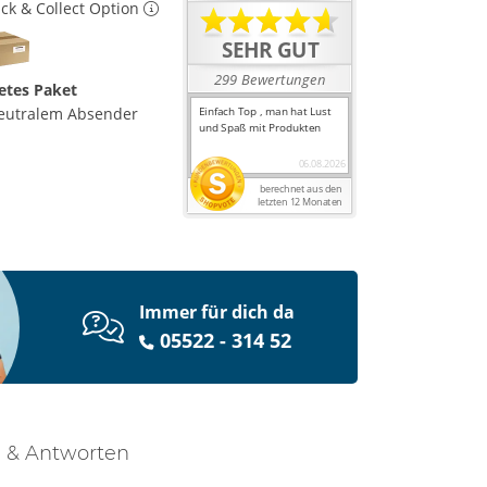
ick & Collect Option
etes Paket
eutralem Absender
Immer für dich da
05522 - 314 52
 & Antworten