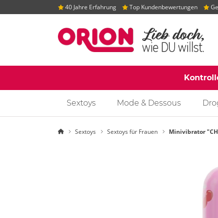
40 Jahre Erfahrung
Top Kundenbewertungen
Gep
Kontrol
Sextoys
Mode & Dessous
Dro
Startseite
Sextoys
Sextoys für Frauen
Minivibrator "C