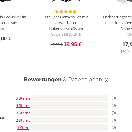
ia Exclusive“ im
3-teiliges Harness-Set mit
Enthaarungscr
terial-Mix
verstellbaren
PRO“ für seine
Hakenverschlüssen
Beine
oir
Cottelli LINGERIE
Ve
,00 €
39,95 €
17,
49,95 €
(44,98 
Bewertungen
& Rezensionen
5 Sterne
(0)
4 Sterne
(0)
3 Sterne
(0)
nen
2 Sterne
(0)
1 Stern
(0)