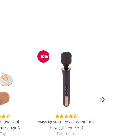
-10%
g
Reduzierung
or „Natural
Massagestab "Power Wand" mit
mit Saugfuß
beweglichem Kopf
Toys
Best Mate