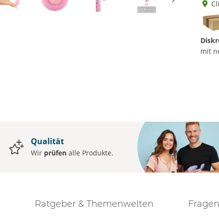
Cl
Diskr
mit n
Qualität
Wir
prüfen
alle Produkte.
Ratgeber & Themenwelten
Fragen