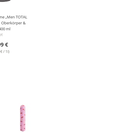
eme „Men TOTAL
n Oberkörper &
400 ml
et
99 €
€ / 1l)