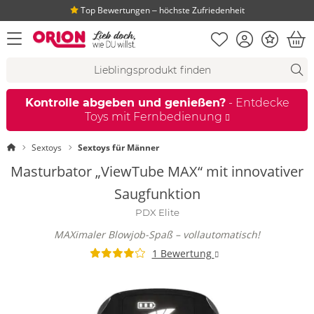
Top Bewertungen ‒ höchste Zufriedenheit
Merkliste
Konto
Bonus
Menü öffnen
War
Suchvorschläge
Suche
Fi
Kontrolle abgeben und genießen?
- Entdecke
Toys mit Fernbedienung
Startseite
Sextoys
Sextoys für Männer
Masturbator „ViewTube MAX“ mit innovativer
Saugfunktion
PDX Elite
MAXimaler Blowjob-Spaß – vollautomatisch!
1 Bewertung