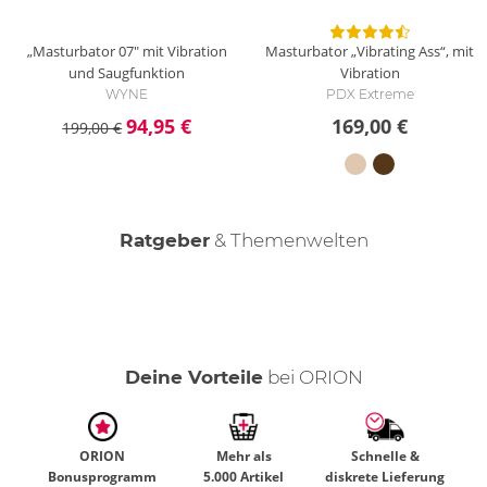
„Masturbator 07" mit Vibration
Masturbator „Vibrating Ass“, mit
und Saugfunktion
Vibration
WYNE
PDX Extreme
94,95 €
169,00 €
199,00 €
Ratgeber
& Themenwelten
Keep it clean - Masturbatoren reinigen
Realdolls kaufen - Dein Ratgeber
Der männliche Orgasmus
Deine Vorteile
bei ORION
ORION
Mehr als
Schnelle &
Bonusprogramm
5.000 Artikel
diskrete Lieferung