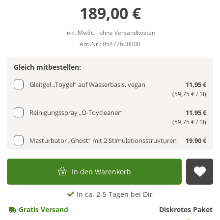
189,00 €
inkl. MwSt. - ohne Versandkosten
Art.-Nr.: 05477600000
Gleich mitbestellen:
Gleitgel „Toygel“ auf Wasserbasis, vegan
11,95 €
(59,75 € / 1l)
Reinigungsspray „O-Toycleaner“
11,95 €
(59,75 € / 1l)
Masturbator „Ghost“ mit 2 Stimulationsstrukturen
19,90 €
In den Warenkorb
Auf
In ca. 2-5 Tagen bei Dir
Gratis Versand
Diskretes Paket