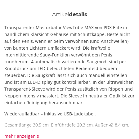
Artikel
details
Transparenter Masturbator ViewTube MAX von PDX Elite in
handlichem Klarsicht-Gehäuse mit Schutzkappe. Beste Sicht
auf den Penis, wenn er beim Verwöhnen (und Anschwellen)
von bunten Lichtern umflackert wird! Die kraftvolle
intermittierende Saug-Funktion verwöhnt den Penis
rundherum. 4 automatisch variierende Saugmodi sind per
Knopfdruck am LED-beleuchteten Bedienfeld bequem
steuerbar. Die Saugkraft lässt sich auch manuell einstellen
und ist am LED-Display gut kontrollierbar. In der ultraweichen
Transparent-Sleeve wird der Penis zusätzlich von Rippen und
Noppen intensiv massiert. Die Sleeve in neutraler Optik ist zur
einfachen Reinigung herausnehmbar.
Wiederaufladbar – inklusive USB-Ladekabel.
Gesamtlänge 30,5 cm, Einführtiefe 20,3 cm, Außen-Ø 8,4 cm,
Innen-Ø eng und dehnbar.
mehr anzeigen
Gewicht 640 g.