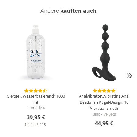
ABS, TPE, PC.
Andere
kauften auch
Gleitgel „Wasserbasierend“
1000
Analvibrator „Vibrating Anal
ml
Beads“ im Kugel-Design, 10
Vibrationsmodi
Just Glide
Black Velvets
39,95 €
44,95 €
(39,95 € / 1l)