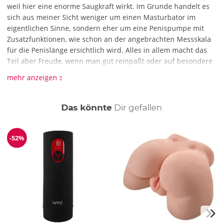
weil hier eine enorme Saugkraft wirkt. Im Grunde handelt es
sich aus meiner Sicht weniger um einen Masturbator im
eigentlichen Sinne, sondern eher um eine Penispumpe mit
Zusatzfunktionen, wie schon an der angebrachten Messskala
für die Penislänge ersichtlich wird. Alles in allem macht das
Teil aber Freude, wenn man gut reinpaßt oder auf besondere
Enge und ihre Effekte steht, eine ordentliche Portion Gleitgel
mehr anzeigen
benutzt und sich dann wacker durch das abwechslungsreiche
Programm zappt. Zuschauen macht hier im bunten Licht Spaß
und das kann gerade bei lustigen Spielen zu zweit sehr
auch
Das könnte
Dir
gefallen
anregend sein...
-52%
Reduzierung
ORION Kundenservice
Es freut uns sehr, dass wir dich von unserem Artikel so
gut überzeugen konnten. Wir danken für die Tipps und
Anregungen.
Gruß
Jessi