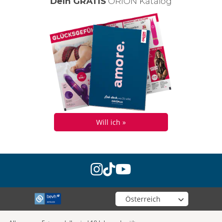
Dein GRATIS
ORION Katalog
Will ich »
instagram
tiktok
youtube
Wähle deinen Shop