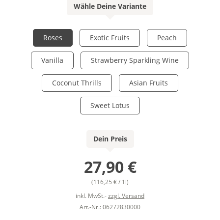
Wähle Deine Variante
Roses
Exotic Fruits
Peach
Vanilla
Strawberry Sparkling Wine
Coconut Thrills
Asian Fruits
Sweet Lotus
Dein Preis
27,90 €
(116,25 € / 1l)
inkl. MwSt.-
zzgl. Versand
Art.-Nr.: 06272830000