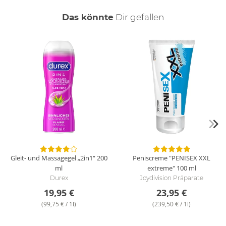
auch
Das könnte
Dir
gefallen
Gleit- und Massagegel „2in1“
200
Peniscreme "PENISEX XXL
ml
extreme"
100 ml
Durex
Joydivision Präparate
19,95 €
23,95 €
(99,75 € / 1l)
(239,50 € / 1l)