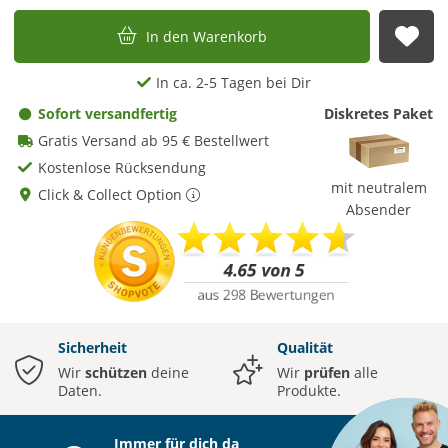
In den Warenkorb
Auf
In ca. 2-5 Tagen bei Dir
Sofort versandfertig
Diskretes Paket
Gratis Versand ab 95 € Bestellwert
Kostenlose Rücksendung
mit neutralem
Click & Collect Option
Absender
Sicherheit
Qualität
Wir
schützen
deine
Wir
prüfen
alle
Daten.
Produkte.
Immer für dich da