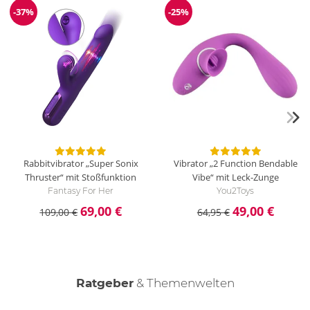
-37%
-25%
Reduzierung
Reduzierung
Rabbitvibrator „Super Sonix
Vibrator „2 Function Bendable
Thruster“ mit Stoßfunktion
Vibe“ mit Leck-Zunge
Fantasy For Her
You2Toys
69,00 €
49,00 €
109,00 €
64,95 €
Ratgeber
& Themenwelten
Der weibliche Orgasmus