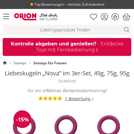
Top Bewertungen ‒ höchste Zufriedenheit
Merkliste
Konto
Bonus
Menü öffnen
War
Suchvorschläge
Suche
Fi
Kontrolle abgeben und genießen?
- Entdecke
Toys mit Fernbedienung
Startseite
Sextoys
Sextoys für Frauen
Liebeskugeln „Nova” im 3er-Set, 49g, 75g, 95g
SVAKOM
Für ein effektives Beckenbodentraining!
1 Bewertung
-15%
Reduzierung