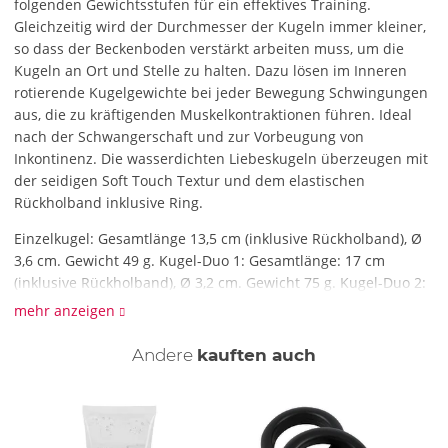
folgenden Gewichtsstufen für ein effektives Training.
Gleichzeitig wird der Durchmesser der Kugeln immer kleiner,
so dass der Beckenboden verstärkt arbeiten muss, um die
Kugeln an Ort und Stelle zu halten. Dazu lösen im Inneren
rotierende Kugelgewichte bei jeder Bewegung Schwingungen
aus, die zu kräftigenden Muskelkontraktionen führen. Ideal
nach der Schwangerschaft und zur Vorbeugung von
Inkontinenz. Die wasserdichten Liebeskugeln überzeugen mit
der seidigen Soft Touch Textur und dem elastischen
Rückholband inklusive Ring.
Einzelkugel: Gesamtlänge 13,5 cm (inklusive Rückholband), Ø
3,6 cm. Gewicht 49 g. Kugel-Duo 1: Gesamtlänge: 17 cm
(inklusive Rückholband), Ø 3,2 cm. Gewicht 75 g. Kugel-Duo 2:
Gesamtlänge 16,2 cm (inklusive Rückholband), Ø 2,8 cm.
mehr anzeigen
Gewicht 95 g. Silikon mit PU-Beschichtung.
Andere
kauften auch