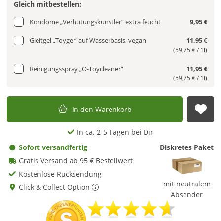
Gleich mitbestellen:
Kondome „Verhütungskünstler“ extra feucht
9,95 €
Gleitgel „Toygel“ auf Wasserbasis, vegan
11,95 €
(59,75 € / 1l)
Reinigungsspray „O-Toycleaner“
11,95 €
(59,75 € / 1l)
In den Warenkorb
Auf
In ca. 2-5 Tagen bei Dir
Sofort versandfertig
Diskretes Paket
Gratis Versand ab 95 € Bestellwert
Kostenlose Rücksendung
mit neutralem
Click & Collect Option
Absender