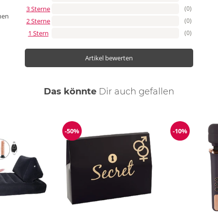
3 Sterne
(0)
nen
2 Sterne
(0)
1 Stern
(0)
Artikel bewerten
Das könnte
Dir
auch
gefallen
-50%
-10%
ng
Reduzierung
Reduzierun