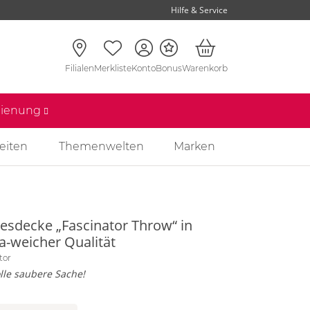
Hilfe & Service
Filialen
Merkliste
Konto
Bonus
Warenkorb
edienung
eiten
Themenwelten
Marken
besdecke „Fascinator Throw“ in
a-weicher Qualität
tor
olle saubere Sache!