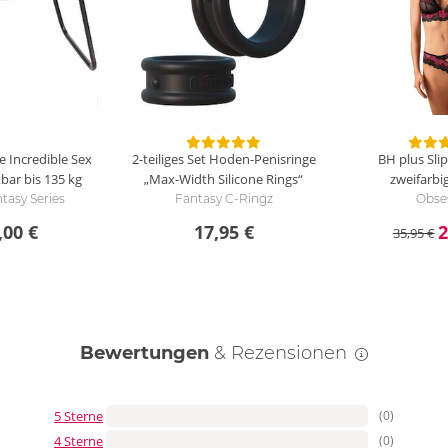
 Incredible Sex
2-teiliges Set Hoden-Penisringe
BH plus Slip
tbar bis 135 kg
„Max-Width Silicone Rings“
zweifarbi
tasy Series
Fantasy C-Ringz
Obse
,00 €
17,95 €
2
35,95 €
Bewertungen
& Rezensionen
5 Sterne
(0)
4 Sterne
(0)