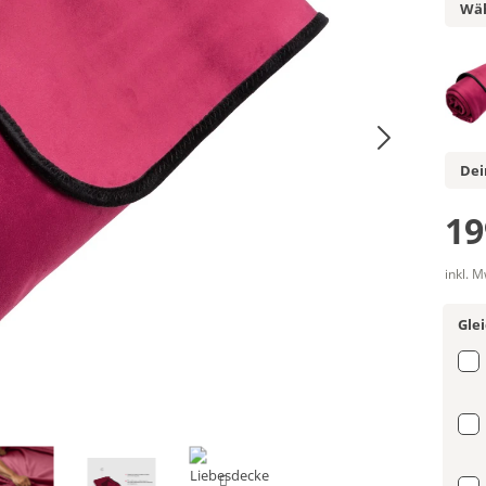
Wäh
Dei
19
inkl. 
Gle