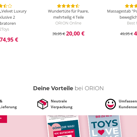
„Velvet Luxury
Wundertüte für Paare,
Massagestab "P
klusive 2
mehrteilig
4 Teile
beweglic
bratoren
ORION Online
Best
2Toys
20,00 €
4
39,95 €
49,95 €
74,95 €
Deine Vorteile
bei ORION
 &
Neutrale
Umfassen
 Lieferung
Verpackung
Kundense