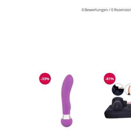
0 Bewertungen
/
0 Rezensio
-33%
-81%
Reduzierung
Reduzieru