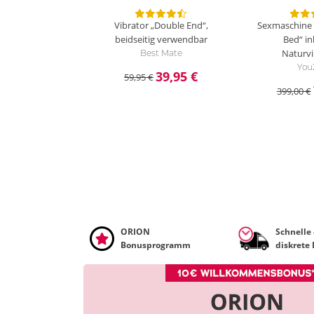
Vibrator „Double End“,
Sexmaschine 
beidseitig verwendbar
Bed“ in
Naturvi
Best Mate
You
39,95 €
59,95 €
399,00 €
ORION
Schnelle
Bonusprogramm
diskrete