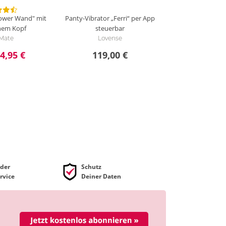
ower Wand" mit
Panty-Vibrator „Ferri“ per App
hem Kopf
steuerbar
 Mate
Lovense
4,95 €
119,00 €
der
Schutz
rvice
Deiner Daten