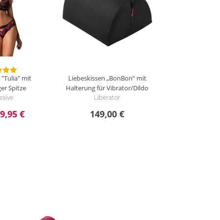
 "Tulia" mit
Liebeskissen „BonBon“ mit
ger Spitze
Halterung für Vibrator/Dildo
ssive
Liberator
9,95 €
149,00 €