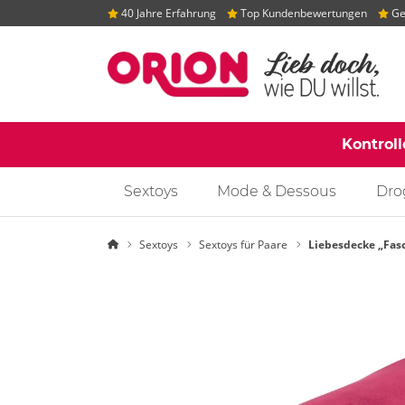
40 Jahre Erfahrung
Top Kundenbewertungen
Gep
Kontrol
Sextoys
Mode & Dessous
Dro
Startseite
Sextoys
Sextoys für Paare
Liebesdecke „Fasc