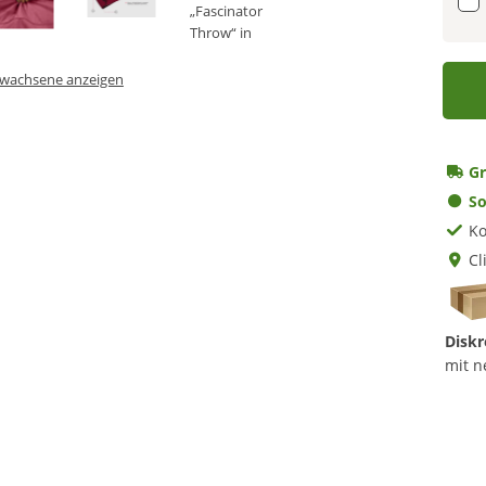
Erwachsene anzeigen
Gr
So
Ko
Cl
Diskr
mit n