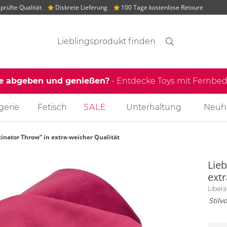
rüfte Qualität
Diskrete Lieferung
100 Tage kostenlose Retoure
Suchvorschläge
Suche
Finden
le abgeben und genießen?
- Entdecke Toys mit Fernb
gerie
Fetisch
SALE
Unterhaltung
Neuh
inator Throw“ in extra-weicher Qualität
Lie
extr
Libera
Stilv