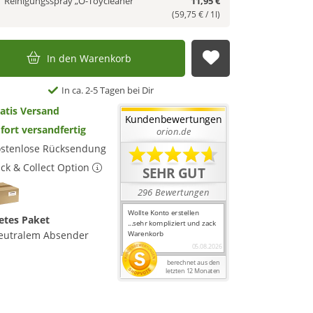
Reinigungsspray „O-Toycleaner“
11,95 €
(59,75 € / 1l)
In den Warenkorb
Auf die Merkl
In ca. 2-5 Tagen bei Dir
atis Versand
fort versandfertig
stenlose Rücksendung
ick & Collect Option
etes Paket
eutralem Absender