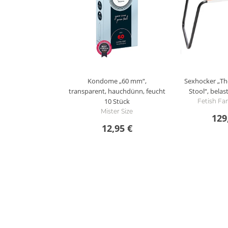
Kondome „60 mm“,
Sexhocker „The
transparent, hauchdünn, feucht
Stool“, belas
10 Stück
Fetish Fan
Mister Size
129
12,95 €