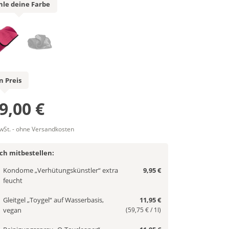
le deine Farbe
n Preis
9,00 €
MwSt. - ohne Versandkosten
ich mitbestellen:
Kondome „Verhütungskünstler“ extra
9,95 €
feucht
Gleitgel „Toygel“ auf Wasserbasis,
11,95 €
vegan
(59,75 € / 1l)