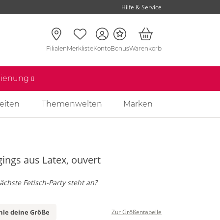
Hilfe & Service
Filialen
Merkliste
Konto
Bonus
Warenkorb
edienung
eiten
Themenwelten
Marken
ings aus Latex, ouvert
ächste Fetisch-Party steht an?
le deine Größe
Zur Größentabelle