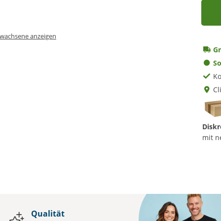
Erwachsene anzeigen
Gr
So
Ko
Cl
Diskr
mit n
Qualität