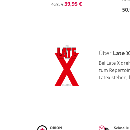
39,95 €
46,95 €
50,
Über
Late 
Bei Late X dre
zum Repertoir
Latex stehen,
ORION
Schnelle