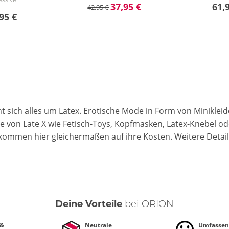
37,95 €
61,
42,95 €
95 €
X
ht sich alles um Latex. Erotische Mode in Form von Miniklei
e von Late X wie Fetisch-Toys, Kopfmasken, Latex-Knebel od
 kommen hier gleichermaßen auf ihre Kosten.
Weitere Detai
Deine Vorteile
bei ORION
 &
Neutrale
Umfassen