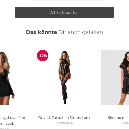
Artikel bewerten
Das könnte
Dir
auch
gefallen
-12%
Reduzierung
ring „Luvae“ im
Ouvert-Catsuit im Straps-Look
Kimono mit 
ten Look
Obsessive
Obse
ssive