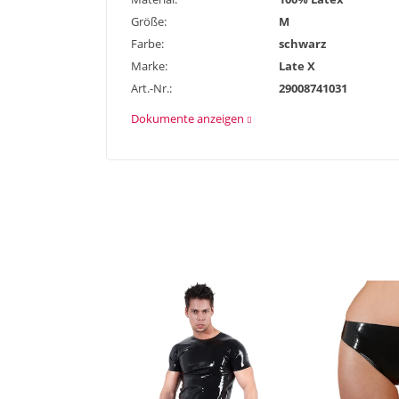
Größe:
M
Farbe:
schwarz
Marke:
Late X
Art.-Nr.:
29008741031
Dokumente anzeigen