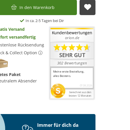
In den Warenkorb
Auf die Merkl
In ca. 2-5 Tagen bei Dir
atis Versand
fort versandfertig
stenlose Rücksendung
ick & Collect Option
etes Paket
eutralem Absender
Immer für dich da