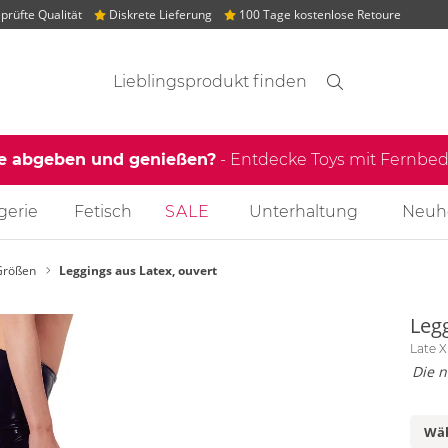
rüfte Qualität
Diskrete Lieferung
100 Tage kostenlose Retoure
Suchvorschläge
Suche
Finden
le abgeben und genießen?
- Entdecke Toys mit Fernb
gerie
Fetisch
SALE
Unterhaltung
Neuh
Größen
Leggings aus Latex, ouvert
Legg
Late X
Die n
Wäh