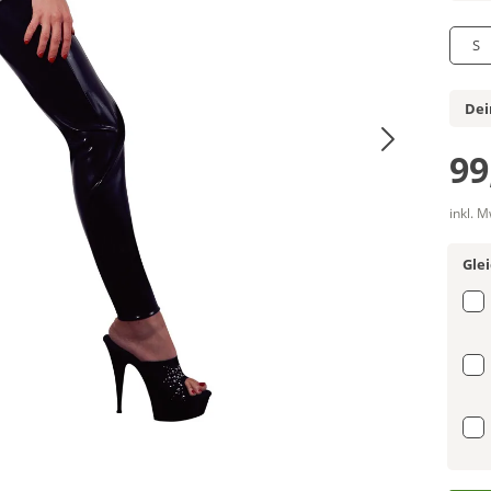
S
Dei
99
inkl. 
Gle