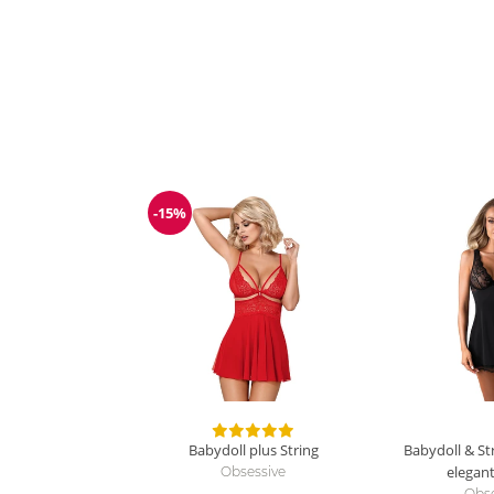
-15%
Reduzierung
Babydoll plus String
Babydoll & St
elegan
Obsessive
Obse