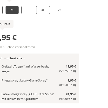
M
L
XL
2XL
n Preis
,95 €
MwSt. - ohne Versandkosten
ich mitbestellen:
Gleitgel „Toygel“ auf Wasserbasis,
11,95 €
vegan
(59,75 € / 1l)
Pflegespray „Latex-Glanz-Spray“
8,95 €
(89,50 € / 1l)
Latex-Pflegespray „CULT Ultra Shine“
24,95 €
mit ultrafeinem Sprühfilm
(99,80 € / 1l)