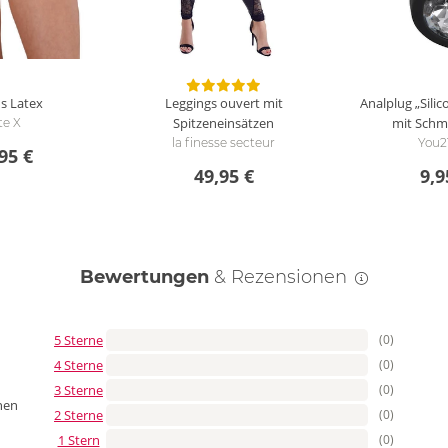
us Latex
Leggings ouvert mit
Analplug „Silic
Spitzeneinsätzen
mit Schm
te X
la finesse secteur
You2
95 €
49,95 €
9,9
Bewertungen
& Rezensionen
5 Sterne
(0)
4 Sterne
(0)
3 Sterne
(0)
nen
2 Sterne
(0)
1 Stern
(0)