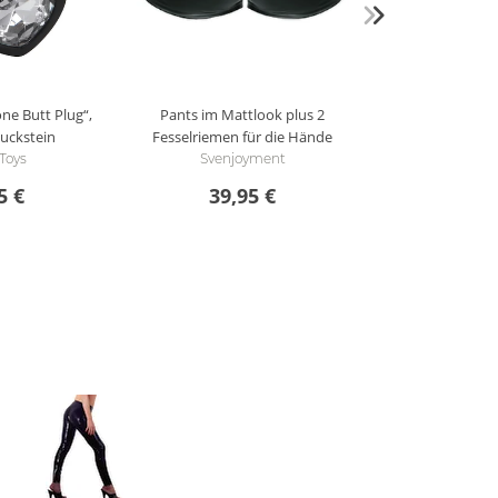
one Butt Plug“,
Pants im Mattlook plus 2
uckstein
Fesselriemen für die Hände
Toys
Svenjoyment
5 €
39,95 €