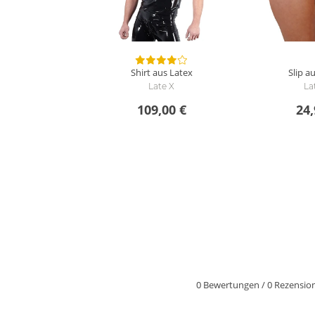
Shirt aus Latex
Slip a
Late X
La
109,00 €
24,
0 Bewertungen
/
0 Rezensio