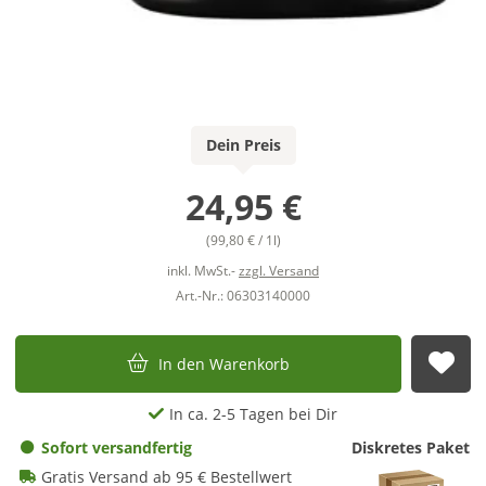
Dein Preis
24,95 €
(99,80 € / 1l)
inkl. MwSt.-
zzgl. Versand
Art.-Nr.: 06303140000
In den Warenkorb
Auf
In ca. 2-5 Tagen bei Dir
Sofort versandfertig
Diskretes Paket
Gratis Versand ab 95 € Bestellwert