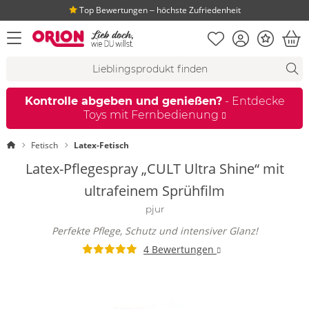
Top Bewertungen ‒ höchste Zufriedenheit
Merkliste
Konto
Bonus
Menü öffnen
War
Suchvorschläge
Suche
Fi
Kontrolle abgeben und genießen?
- Entdecke
Toys mit Fernbedienung
Startseite
Fetisch
Latex-Fetisch
Latex-Pflegespray „CULT Ultra Shine“ mit
ultrafeinem Sprühfilm
pjur
Perfekte Pflege, Schutz und intensiver Glanz!
4 Bewertungen