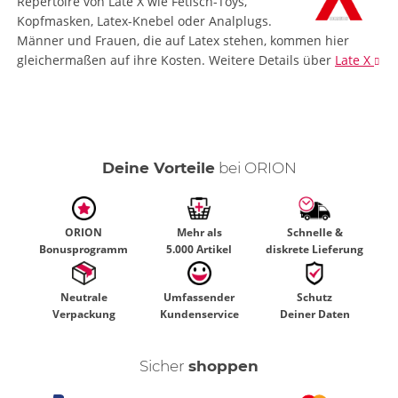
Repertoire von Late X wie Fetisch-Toys,
Kopfmasken, Latex-Knebel oder Analplugs.
Männer und Frauen, die auf Latex stehen, kommen hier
gleichermaßen auf ihre Kosten.
Weitere Details
über
Late X
Deine Vorteile
bei ORION
ORION
Mehr als
Schnelle &
Bonusprogramm
5.000 Artikel
diskrete Lieferung
Neutrale
Umfassender
Schutz
Verpackung
Kundenservice
Deiner Daten
Sicher
shoppen