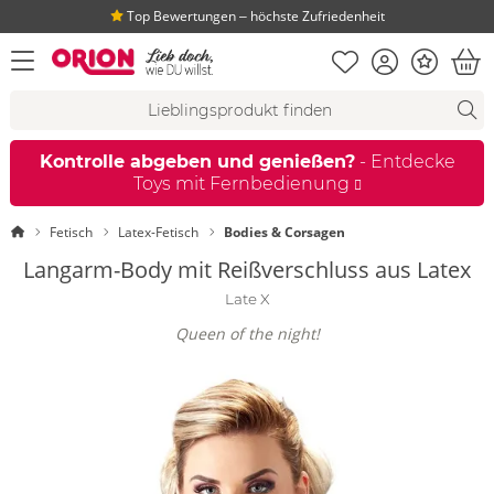
Top Bewertungen ‒ höchste Zufriedenheit
Merkliste
Konto
Bonus
Menü öffnen
War
Suchvorschläge
Suche
Fi
Kontrolle abgeben und genießen?
- Entdecke
Toys mit Fernbedienung
Startseite
Fetisch
Latex-Fetisch
Bodies & Corsagen
Langarm-Body mit Reißverschluss aus Latex
Late X
Queen of the night!