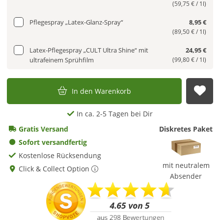
(59,75 € / 1l)
Pflegespray „Latex-Glanz-Spray“
8,95 €
(89,50 € / 1l)
Latex-Pflegespray „CULT Ultra Shine“ mit
24,95 €
ultrafeinem Sprühfilm
(99,80 € / 1l)
In den Warenkorb
Auf
In ca. 2-5 Tagen bei Dir
Gratis Versand
Diskretes Paket
Sofort versandfertig
Kostenlose Rücksendung
mit neutralem
Click & Collect Option
Absender