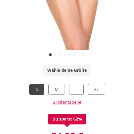
Wähle deine Größe
S
M
L
XL
Größentabelle
Du sparst 62%