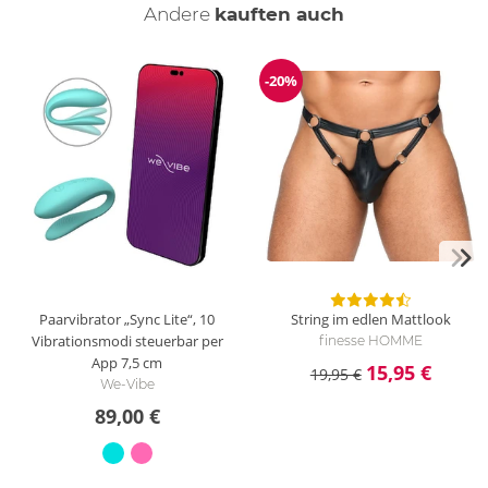
Andere
kauften auch
-20%
Reduzierung
Paarvibrator „Sync Lite“, 10
String im edlen Mattlook
Vibrationsmodi steuerbar per
finesse HOMME
App
7,5 cm
15,95 €
19,95 €
We-Vibe
89,00 €