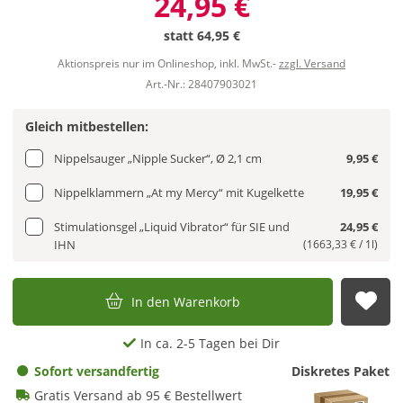
24,95 €
statt
64,95 €
Aktionspreis nur im Onlineshop, inkl. MwSt.-
zzgl. Versand
Art.-Nr.: 28407903021
Gleich mitbestellen:
Nippelsauger „Nipple Sucker“, Ø 2,1 cm
9,95 €
Nippelklammern „At my Mercy“ mit Kugelkette
19,95 €
Stimulationsgel „Liquid Vibrator“ für SIE und
24,95 €
IHN
(1663,33 € / 1l)
In den Warenkorb
Auf
In ca. 2-5 Tagen bei Dir
Sofort versandfertig
Diskretes Paket
Gratis Versand ab 95 € Bestellwert