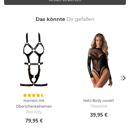
auch
Das könnte
Dir
gefallen
Harness mit
Netz-Body ouvert
Oberschenkelriemen
Obsessive
Bad Kitty
39,95 €
79,95 €