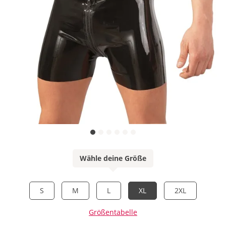
Wähle deine Größe
S
M
L
XL
2XL
Größentabelle