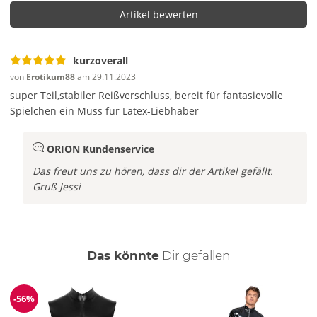
Artikel bewerten
kurzoverall
von
Erotikum88
am 29.11.2023
super Teil,stabiler Reißverschluss, bereit für fantasievolle
Spielchen ein Muss für Latex-Liebhaber
ORION Kundenservice
Das freut uns zu hören, dass dir der Artikel gefällt.
Gruß Jessi
auch
Das könnte
Dir
gefallen
-56%
Reduzierung