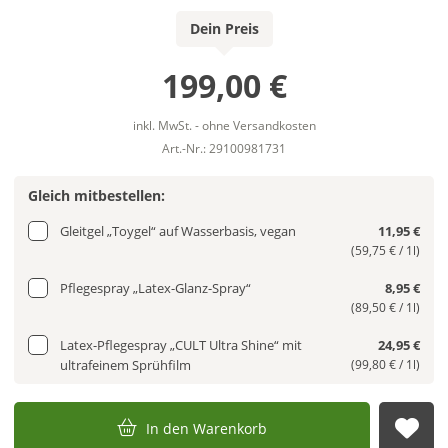
Dein Preis
199,00 €
inkl. MwSt. - ohne Versandkosten
Art.-Nr.: 29100981731
Gleich mitbestellen:
Gleitgel „Toygel“ auf Wasserbasis, vegan
11,95 €
(59,75 € / 1l)
Pflegespray „Latex-Glanz-Spray“
8,95 €
(89,50 € / 1l)
Latex-Pflegespray „CULT Ultra Shine“ mit
24,95 €
ultrafeinem Sprühfilm
(99,80 € / 1l)
In den Warenkorb
Auf