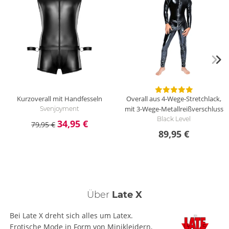
Kurzoverall mit Handfesseln
Overall aus 4-Wege-Stretchlack,
mit 3-Wege-Metallreißverschluss
Svenjoyment
Black Level
34,95 €
79,95 €
89,95 €
Über
Late X
Bei Late X dreht sich alles um Latex.
Erotische Mode in Form von Minikleidern,