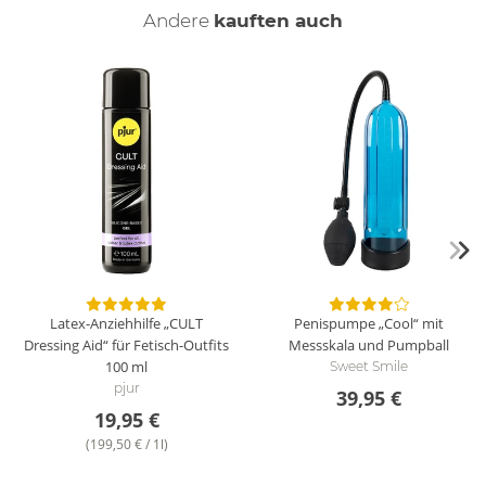
Andere
kauften auch
Latex-Anziehhilfe „CULT
Penispumpe „Cool“ mit
Dressing Aid“ für Fetisch-Outfits
Messskala und Pumpball
100 ml
Sweet Smile
pjur
39,95 €
19,95 €
(199,50 € / 1l)