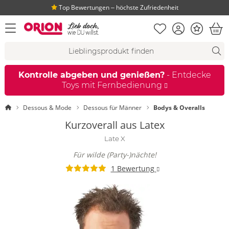
Top Bewertungen ‒ höchste Zufriedenheit
Merkliste
Konto
Bonus
Menü öffnen
War
Suchvorschläge
Suche
Fi
Kontrolle abgeben und genießen?
- Entdecke
Toys mit Fernbedienung
Startseite
Dessous & Mode
Dessous für Männer
Bodys & Overalls
Kurzoverall aus Latex
Late X
Für wilde (Party-)nächte!
1 Bewertung