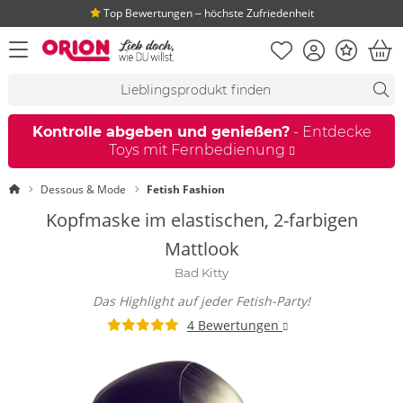
Top Bewertungen ‒ höchste Zufriedenheit
Merkliste
Konto
Bonus
Menü öffnen
War
Suchvorschläge
Suche
Fi
Kontrolle abgeben und genießen?
- Entdecke
Toys mit Fernbedienung
Startseite
Dessous & Mode
Fetish Fashion
Kopfmaske im elastischen, 2-farbigen
Mattlook
Bad Kitty
Das Highlight auf jeder Fetish-Party!
4 Bewertungen