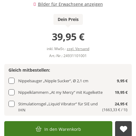
Bilder für Erwachsene anzeigen
Dein Preis
39,95 €
inkl. MwSt.-
zzgl. Versand
Art.-Nr.: 24931101001
Gleich mitbestellen:
Nippelsauger „Nipple Sucker“, Ø 2,1 cm
9,95 €
Nippelklammern „At my Mercy“ mit Kugelkette
19,95 €
Stimulationsgel „Liquid Vibrator“ für SIE und
24,95 €
IHN
(1663,33 € / 1l)
In den Warenkorb
Auf