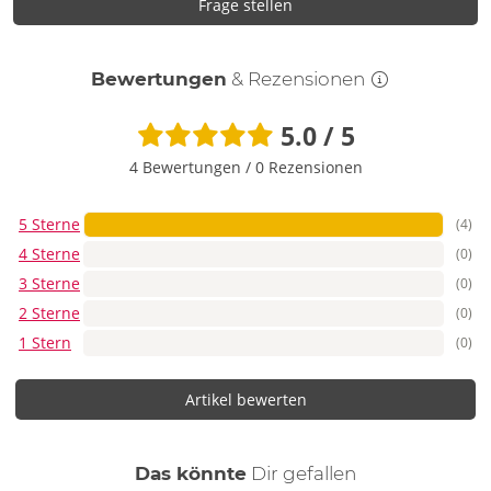
Frage stellen
Bewertungen
& Rezensionen
5.0 / 5
4 Bewertungen
/
0 Rezensionen
5 Sterne
(4)
4 Sterne
(0)
3 Sterne
(0)
2 Sterne
(0)
1 Stern
(0)
Artikel bewerten
auch
Das könnte
Dir
gefallen